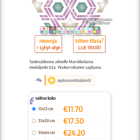
neuvoja
Miten tilata?
> Lyhyt ohje
LUE TÄSTÄ!
Taidesabloona aiheelle Marokkolaisia
medaljonki 02a. Yksikerroksinen sapluuna.
O
sapluunointisäännöt
valitse koko
Z
€
11.70
15x13 cm
€
17.50
35x30 cm
€
24.20
50x44 cm