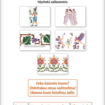
Näytteitä sabluunoista
Onko käännös huono?
Ehdottakaa omaa vaihtoehtoa!
Olemme kovin kiitollisia teille.