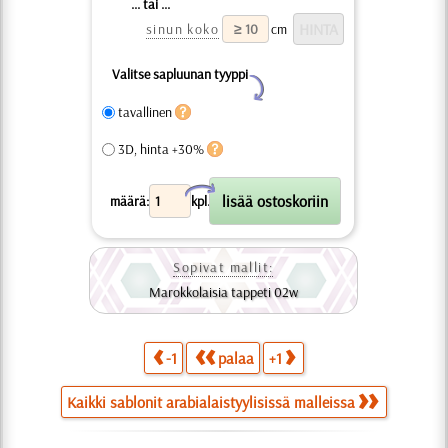
... tai ...
sinun koko
cm
Valitse sapluunan tyyppi
Y
tavallinen
3D, hinta +30%
X
määrä:
kpl.
Sopivat mallit:
Marokkolaisia tappeti 02w
-1
palaa
+1
Kaikki sablonit arabialaistyylisissä malleissa