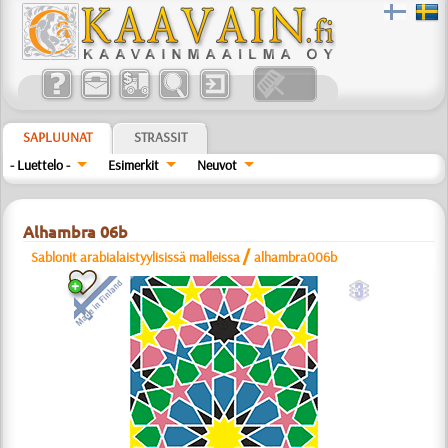
SAPLUUNAT
STRASSIT
- Luettelo -
Esimerkit
Neuvot
Alhambra 06b
/
Sablonit arabialaistyylisissä malleissa
alhambra006b
c