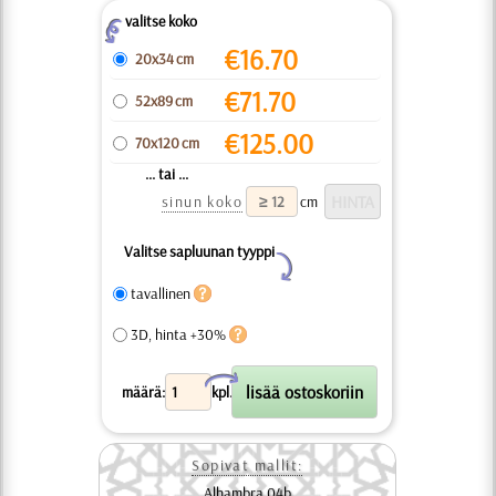
valitse koko
Z
€
16.70
20x34 cm
€
71.70
52x89 cm
€
125.00
70x120 cm
... tai ...
sinun koko
cm
Valitse sapluunan tyyppi
Y
tavallinen
3D, hinta +30%
X
määrä:
kpl.
Sopivat mallit:
Alhambra 04b