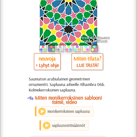
neuvoja
Miten tilata?
> Lyhyt ohje
LUE TÄSTÄ!
Saumaton arabialainen geometrinen
ornamentti. Sapluuna aiheelle Alhambra 06b.
Kolmekerroksinen sapluuna.
O
Miten monikerroksinen sablooni
toimii, video
monikerroksinen sapluuna
sapluunointisäännöt