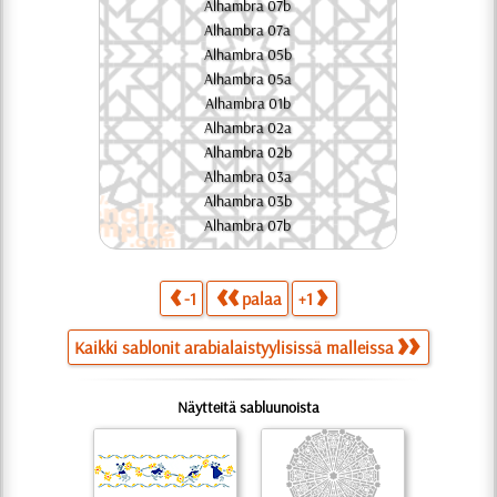
Alhambra 07b
Alhambra 07a
Alhambra 05b
Alhambra 05a
Alhambra 01b
Alhambra 02a
Alhambra 02b
Alhambra 03a
Alhambra 03b
Alhambra 07b
-1
palaa
+1
Kaikki sablonit arabialaistyylisissä malleissa
Näytteitä sabluunoista