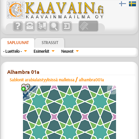
SAPLUUNAT
STRASSIT
- Luettelo -
Esimerkit
Neuvot
Alhambra 01a
/
Sablonit arabialaistyylisissä malleissa
alhambra001a
a