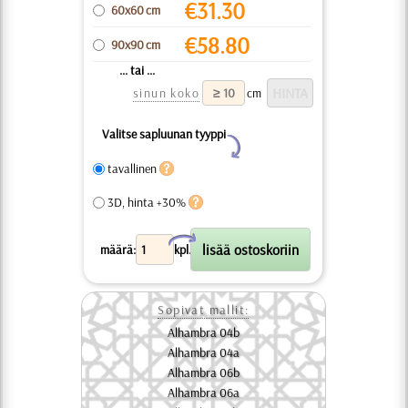
€
31.30
60x60 cm
€
58.80
90x90 cm
... tai ...
sinun koko
cm
Valitse sapluunan tyyppi
Y
tavallinen
3D, hinta +30%
X
määrä:
kpl.
Sopivat mallit:
Alhambra 04b
Alhambra 04a
Alhambra 06b
Alhambra 06a