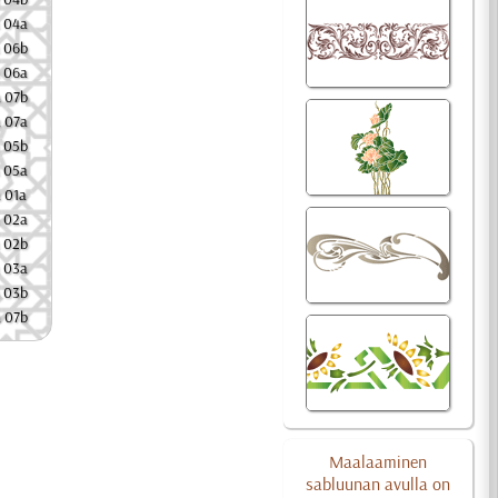
 04a
 06b
 06a
 07b
 07a
 05b
 05a
 01a
 02a
 02b
 03a
 03b
 07b
Maalaaminen
sabluunan avulla on