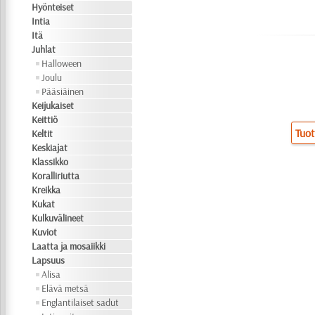
Hyönteiset
Intia
Itä
Juhlat
Halloween
Joulu
Pääsiäinen
Keijukaiset
Keittiö
Tuot
Keltit
Keskiajat
Klassikko
Koralliriutta
Kreikka
Kukat
Kulkuvälineet
Kuviot
Laatta ja mosaiikki
Lapsuus
Alisa
Elävä metsä
Englantilaiset sadut