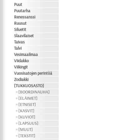
Puut
Puutarha
Renessanssi
Ruusut
Siluetit
Slaavilaiset
Taivas
Talvi
Vesimaailmaa
Viidakko
Viikingit
Vuosisatojen perintöä
Zodiakki
[TUKKUOSASTO]
[BOORDINAUHA]
[ELÄIMET]
[ETNISET]
[KASVIT]
[KUVIOT]
[LAPSUUS]
[MUUT]
[TEKSTIT]