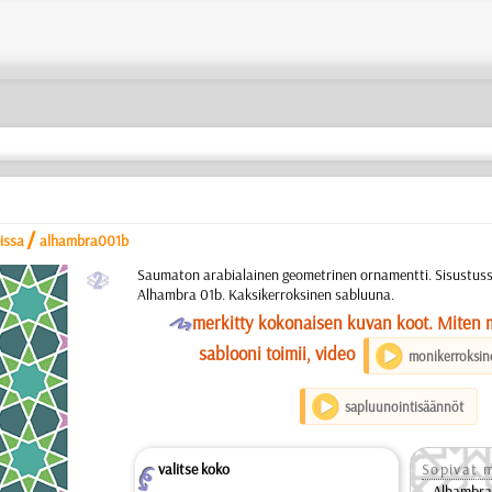
/
eissa
alhambra001b
b
Saumaton arabialainen geometrinen ornamentti. Sisustuss
Alhambra 01b. Kaksikerroksinen sabluuna.
O
merkitty kokonaisen kuvan koot. Miten 
sablooni toimii, video
monikerroksin
sapluunointisäännöt
valitse koko
Sopivat m
Z
Alhambra