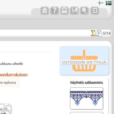
5114
OSTOSKORI ON TYHJÄ
abluuna aiheelle
monikerroksinen
Näytteitä sabluunoista
en sapluuna
allit:
 04b