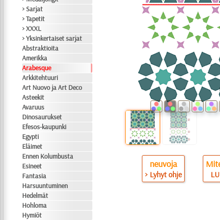
> Sarjat
> Tapetit
> XXXL
> Yksinkertaiset sarjat
Abstraktioita
Amerikka
Arabesque
Arkkitehtuuri
Art Nuovo ja Art Deco
Asteekit
Avaruus
Dinosaurukset
Efesos-kaupunki
Egypti
Eläimet
Ennen Kolumbusta
neuvoja
Mite
Esineet
> Lyhyt ohje
LU
Fantasia
Harsuuntuminen
Hedelmät
Hohloma
Hymiöt