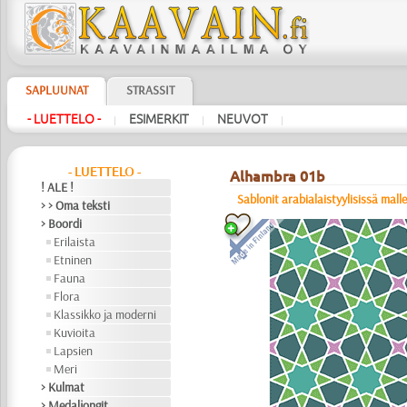
SAPLUUNAT
STRASSIT
- LUETTELO -
ESIMERKIT
NEUVOT
|
|
|
- LUETTELO -
Alhambra 01b
! ALE !
Sablonit arabialaistyylisissä mall
> > Oma teksti
> Boordi
Erilaista
Etninen
Fauna
Flora
Klassikko ja moderni
Kuvioita
Lapsien
Meri
> Kulmat
> Medaljongit