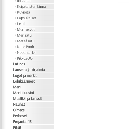
Intiaanit
Keijukaisten Linna
Kuvioita
Lapsukaiset
Lelut
Merirosvot
Merisatu
Metsäsatu
Nalle Pooh
Nooan arkki
PikkuZOO
Latinos
Lauseita ja kirjaimia
Logot ja merkit
Lohikäärmeet
Meri
Meri-illuusiot
Musiikki ja tanssit
Nauhat
Olmecs
Perhoset
Perjantai 13
Pitsit