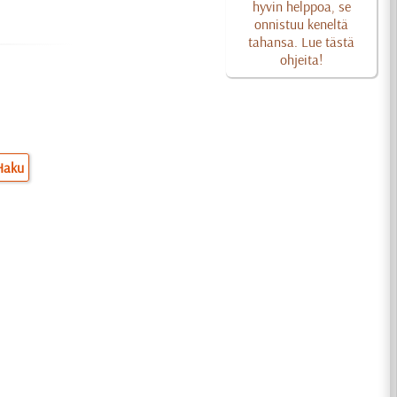
hyvin helppoa, se
onnistuu keneltä
tahansa. Lue tästä
ohjeita!
Haku