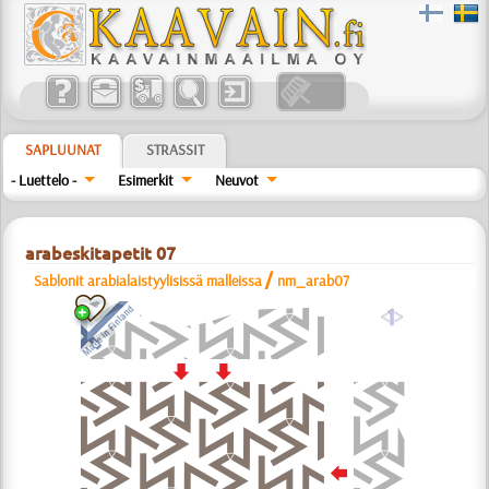
SAPLUUNAT
STRASSIT
- Luettelo -
Esimerkit
Neuvot
arabeskitapetit 07
/
Sablonit arabialaistyylisissä malleissa
nm_arab07
a