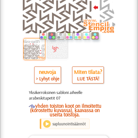
neuvoja
Miten tilata?
> Lyhyt ohje
LUE TÄSTÄ!
Yksikerroksinen sabloni aiheelle
arabeskitapetit 07
O
yhden toiston koot on ilmoitettu
(korostettu kuvassa), kaavassa on
useita toistoja.
sapluunointisäännöt