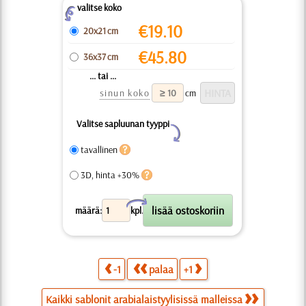
valitse koko
Z
€
19.10
20x21 cm
€
45.80
36x37 cm
... tai ...
sinun koko
cm
Valitse sapluunan tyyppi
Y
tavallinen
3D, hinta +30%
X
määrä:
kpl.
-1
palaa
+1
Kaikki sablonit arabialaistyylisissä malleissa