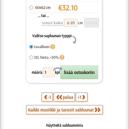
€
32.10
60x62 cm
... tai ...
sinun koko
cm
Valitse sapluunan tyyppi
Y
tavallinen
3D, hinta +30%
X
määrä:
kpl.
-1
palaa
+1
Kaikki musiikki ja tanssit sabluunat
Näytteitä sabluunoista