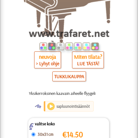
neuvoja
Miten tilata?
> Lyhyt ohje
LUE TÄSTÄ!
TUKKUKAUPPA
Yksikerroksinen kaavain aiheelle flyygeli
O
sapluunointisäännöt
valitse koko
Z
€
14.50
30x31 cm