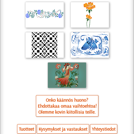
Onko käännös huono?
Ehdottakaa omaa vaihtoehtoa!
Olemme kovin kiitollisia teille.
Tuotteet
Kysymykset ja vastaukset
Yhteystiedot