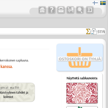
5114
OSTOSKORI ON TYHJÄ
ikerroksinen sapluuna.
 kanssa.
Näytteitä sabluunoista
pivat mallit:
aistyylinen tähdet ja
kolmiot