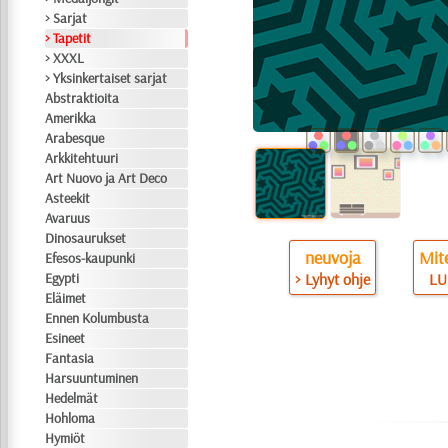
> Sarjat
> Tapetit
> XXXL
> Yksinkertaiset sarjat
Abstraktioita
Amerikka
Arabesque
Arkkitehtuuri
Art Nuovo ja Art Deco
Asteekit
Avaruus
Dinosaurukset
neuvoja
Mite
Efesos-kaupunki
Egypti
> Lyhyt ohje
LU
Eläimet
Ennen Kolumbusta
Esineet
Fantasia
Harsuuntuminen
Hedelmät
Hohloma
Hymiöt