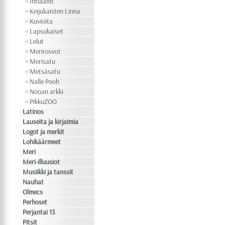
Intiaanit
Keijukaisten Linna
Kuvioita
Lapsukaiset
Lelut
Merirosvot
Merisatu
Metsäsatu
Nalle Pooh
Nooan arkki
PikkuZOO
Latinos
Lauseita ja kirjaimia
Logot ja merkit
Lohikäärmeet
Meri
Meri-illuusiot
Musiikki ja tanssit
Nauhat
Olmecs
Perhoset
Perjantai 13
Pitsit