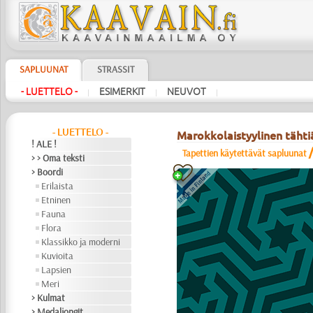
SAPLUUNAT
STRASSIT
- LUETTELO -
ESIMERKIT
NEUVOT
|
|
|
- LUETTELO -
Marokkolaistyylinen tähtiä
! ALE !
Tapettien käytettävät sapluunat
> > Oma teksti
> Boordi
Erilaista
Etninen
Fauna
Flora
Klassikko ja moderni
Kuvioita
Lapsien
Meri
> Kulmat
> Medaljongit