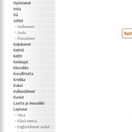
Hyönteiset
Intia
Itä
Juhlat
Halloween
Joulu
Tuot
Pääsiäinen
Keijukaiset
Keittiö
Keltit
Keskiajat
Klassikko
Koralliriutta
Kreikka
Kukat
Kulkuvälineet
Kuviot
Laatta ja mosaiikki
Lapsuus
Alisa
Elävä metsä
Englantilaiset sadut