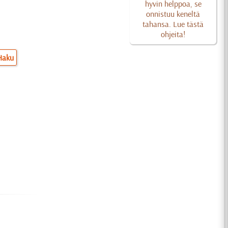
hyvin helppoa, se
onnistuu keneltä
tahansa. Lue tästä
ohjeita!
Haku