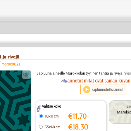
 ja rivejä
/
moroc002a
a
Sapluuna aiheelle Marokkolaistyylinen tähtiä ja rivejä. Yks
O
annetut mitat ovat saman kuvan
sapluunointisäännöt
valitse koko
So
Z
Marokkol
€
11.70
10x11 cm
€
18.30
35x40 cm