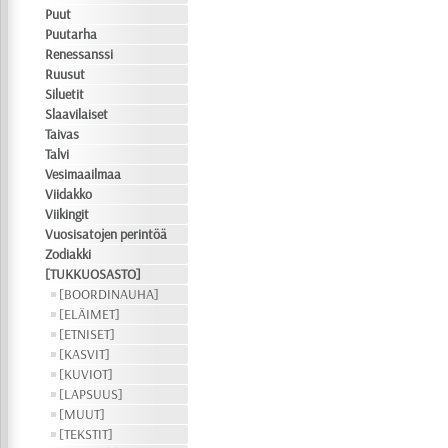
Puut
Puutarha
Renessanssi
Ruusut
Siluetit
Slaavilaiset
Taivas
Talvi
Vesimaailmaa
Viidakko
Viikingit
Vuosisatojen perintöä
Zodiakki
[TUKKUOSASTO]
[BOORDINAUHA]
[ELÄIMET]
[ETNISET]
[KASVIT]
[KUVIOT]
[LAPSUUS]
[MUUT]
[TEKSTIT]