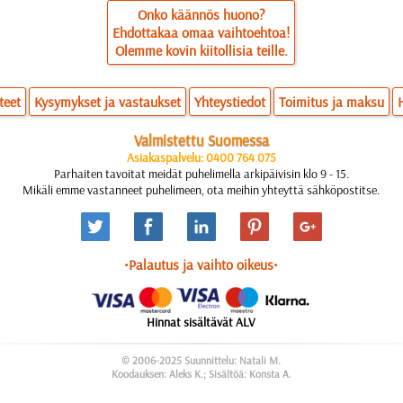
Onko käännös huono?
Ehdottakaa omaa vaihtoehtoa!
Olemme kovin kiitollisia teille.
teet
Kysymykset ja vastaukset
Yhteystiedot
Toimitus ja maksu
Valmistettu Suomessa
Asiakaspalvelu: 0400 764 075
Parhaiten tavoitat meidät puhelimella arkipäivisin klo 9 - 15.
Mikäli emme vastanneet puhelimeen, ota meihin yhteyttä sähköpostitse.
•Palautus ja vaihto oikeus•
Hinnat sisältävät ALV
© 2006-2025 Suunnittelu: Natali M.
Koodauksen: Aleks K.; Sisältöä: Konsta A.