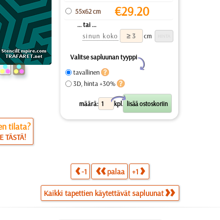
€
29.20
55x62 cm
... tai ...
sinun koko
cm
Valitse sapluunan tyyppi
Y
tavallinen
3D, hinta +30%
X
määrä:
kpl.
n tilata?
E TÄSTÄ!
-1
palaa
+1
Kaikki tapettien käytettävät sapluunat