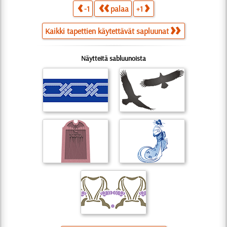
-1
palaa
+1
Kaikki tapettien käytettävät sapluunat
Näytteitä sabluunoista