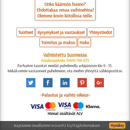
Onko käännös huono?
Ehdottakaa omaa vaihtoehtoa!
Olemme kovin kiitollisia teille.
Tuotteet
Kysymykset ja vastaukset
Yhteystiedot
Toimitus ja maksu
Haku
Valmistettu Suomessa
Asiakaspalvelu: 0400 764 075
Parhaiten tavoitat meidät puhelimella arkipäivisin klo 9 - 15.
Mikäli emme vastanneet puhelimeen, ota meihin yhteyttä sähköpostitse.
•Palautus ja vaihto oikeus•
Hinnat sisältävät ALV
Käytämme sivuillamme evästeitä käyttäjäkokemuksen
Hyväksy
© 2006-2025 Suunnittelu: Natali M.