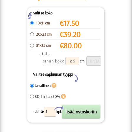
valitse koko
Z
€
17.50
10x11 cm
€
39.20
20x23 cm
€
80.00
31x35 cm
... tai ...
sinun koko
cm
Valitse sapluunan tyyppi
Y
tavallinen
3D, hinta +30%
X
määrä:
kpl.