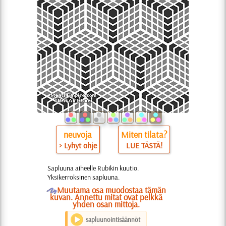
neuvoja
Miten tilata?
> Lyhyt ohje
LUE TÄSTÄ!
Sapluuna aiheelle Rubikin kuutio.
Yksikerroksinen sapluuna.
O
Muutama osa muodostaa tämän
kuvan. Annettu mitat ovat pelkkä
yhden osan mittoja.
sapluunointisäännöt