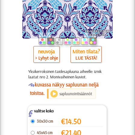
neuvoja
Miten tilata?
> Lyhyt ohje
LUE TÄSTÄ!
Yksikerroksinen taidesapluuna aiheelle: iznik
laatat nro 2. Monivaiheinen kuviot.
O
kuvassa näkyy sapluunan neljä
toistoa.
sapluunointisäännöt
valitse koko
Z
€
14.50
30x30 cm
€
21.40
45x45 cm