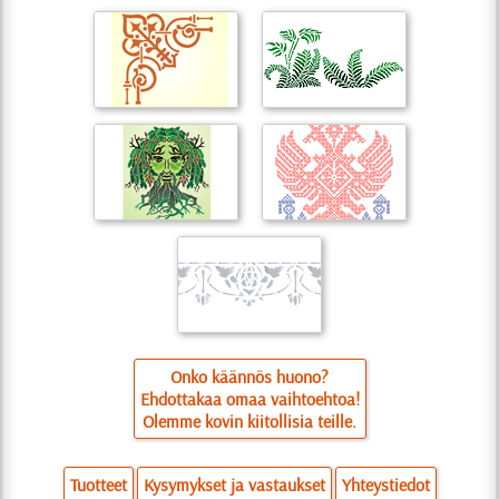
Onko käännös huono?
Ehdottakaa omaa vaihtoehtoa!
Olemme kovin kiitollisia teille.
Tuotteet
Kysymykset ja vastaukset
Yhteystiedot