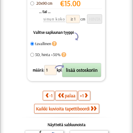
€
15.00
20x90 cm
... tai ...
sinun koko
cm
Valitse sapluunan tyyppi
Y
tavallinen
3D, hinta +30%
X
määrä:
kpl.
-1
palaa
+1
Kaikki kuvioita tapettiboordi
Näytteitä sabluunoista