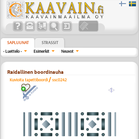
SAPLUUNAT
STRASSIT
- Luettelo -
Esimerkit
Neuvot
Raidallinen boordinauha
/
Kuvioita tapettiboordi
ssc0242
a