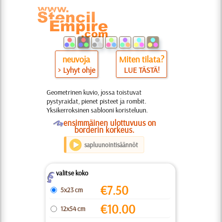
neuvoja
Miten tilata?
> Lyhyt ohje
LUE TÄSTÄ!
Geometrinen kuvio, jossa toistuvat
pystyraidat, pienet pisteet ja rombit.
Yksikerroksinen sablooni koristeluun.
O
ensimmäinen ulottuvuus on
borderin korkeus.
sapluunointisäännöt
valitse koko
Z
€
7.50
5x23 cm
€
10.00
12x54 cm