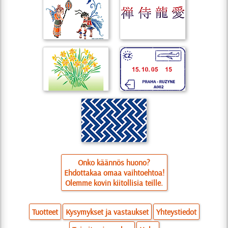
Onko käännös huono?
Ehdottakaa omaa vaihtoehtoa!
Olemme kovin kiitollisia teille.
Tuotteet
Kysymykset ja vastaukset
Yhteystiedot