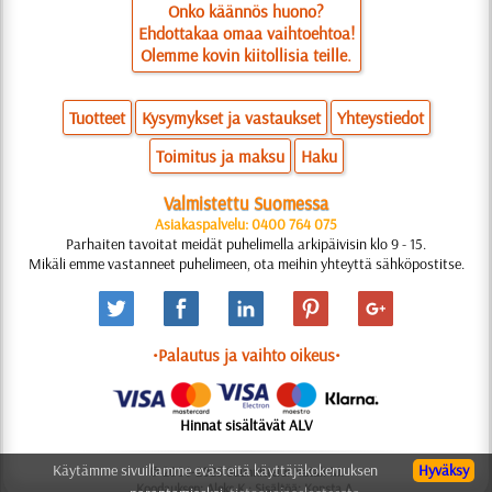
Onko käännös huono?
Ehdottakaa omaa vaihtoehtoa!
Olemme kovin kiitollisia teille.
Tuotteet
Kysymykset ja vastaukset
Yhteystiedot
Toimitus ja maksu
Haku
Valmistettu Suomessa
Asiakaspalvelu: 0400 764 075
Parhaiten tavoitat meidät puhelimella arkipäivisin klo 9 - 15.
Mikäli emme vastanneet puhelimeen, ota meihin yhteyttä sähköpostitse.
•Palautus ja vaihto oikeus•
Hinnat sisältävät ALV
Käytämme sivuillamme evästeitä käyttäjäkokemuksen
Hyväksy
© 2006-2025 Suunnittelu: Natali M.
Koodauksen: Aleks K.; Sisältöä: Konsta A.