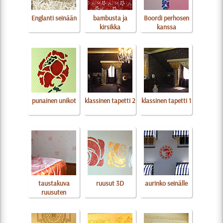
Englanti seinään
bambusta ja
Boordi perhosen
kirsikka
kanssa
punainen unikot
klassinen tapetti 2
klassinen tapetti 1
taustakuva
ruusut 3D
aurinko seinälle
ruusuten