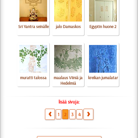
Sri Yantra seinälle
jalo Damaskos
Egyptin huone 2
muratti talossa
maalaus Viiniä ja
kreikan jumalatar
Hedelmiä
lisää sivuja:
1
2
3
4