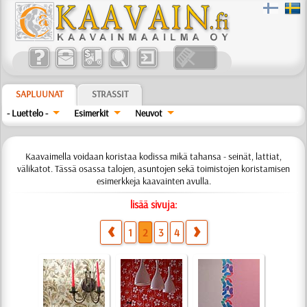
SAPLUUNAT
STRASSIT
- Luettelo -
Esimerkit
Neuvot
Kaavaimella voidaan koristaa kodissa mikä tahansa - seinät, lattiat,
välikatot. Tässä osassa talojen, asuntojen sekä toimistojen koristamisen
esimerkkeja kaavainten avulla.
lisää sivuja:
1
2
3
4