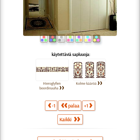
käytettäviä sapluuoja:
Hieroglyfien
Kolme kääröä
boordinauha
-1
palaa
+1
Kaikki