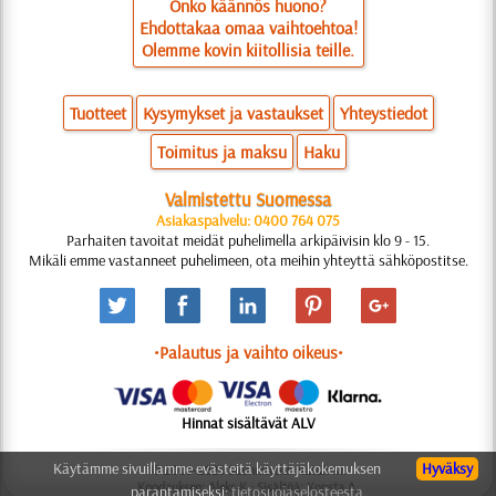
Onko käännös huono?
Ehdottakaa omaa vaihtoehtoa!
Olemme kovin kiitollisia teille.
Tuotteet
Kysymykset ja vastaukset
Yhteystiedot
Toimitus ja maksu
Haku
Valmistettu Suomessa
Asiakaspalvelu: 0400 764 075
Parhaiten tavoitat meidät puhelimella arkipäivisin klo 9 - 15.
Mikäli emme vastanneet puhelimeen, ota meihin yhteyttä sähköpostitse.
•Palautus ja vaihto oikeus•
Hinnat sisältävät ALV
Käytämme sivuillamme evästeitä käyttäjäkokemuksen
Hyväksy
© 2006-2025 Suunnittelu: Natali M.
Koodauksen: Aleks K.; Sisältöä: Konsta A.
parantamiseksi:
tietosuojaselosteesta.