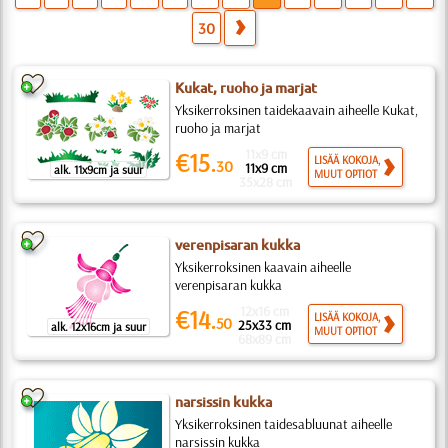
30
Kukat, ruoho ja marjat
Yksikerroksinen taidekaavain aiheelle Kukat,
ruoho ja marjat
11x9 cm
€15.
LISÄÄ KOKOJA,
30
11x9 cm
alk. 11x9cm ja suur
MUUT OPTIOT
35x28 cm
verenpisaran kukka
Yksikerroksinen kaavain aiheelle
verenpisaran kukka
12x16 cm
€14.
LISÄÄ KOKOJA,
50
25x33 cm
alk. 12x16cm ja suur
MUUT OPTIOT
68x89 cm
narsissin kukka
Yksikerroksinen taidesabluunat aiheelle
narsissin kukka