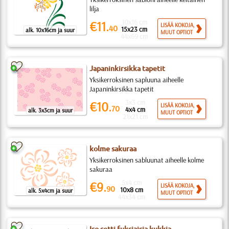
lilja
10x16 cm
€11.
LISÄÄ KOKOJA,
40
15x23 cm
alk. 10x16cm ja suur
MUUT OPTIOT
44x69 cm
Japaninkirsikka tapetit
Yksikerroksinen sapluuna aiheelle
Japaninkirsikka tapetit
3x3 cm
€10.
LISÄÄ KOKOJA,
70
4x4 cm
alk. 3x3cm ja suur
MUUT OPTIOT
21x21 cm
kolme sakuraa
Yksikerroksinen sabluunat aiheelle kolme
sakuraa
5x4 cm
€9.
LISÄÄ KOKOJA,
90
10x8 cm
alk. 5x4cm ja suur
MUUT OPTIOT
44x34 cm