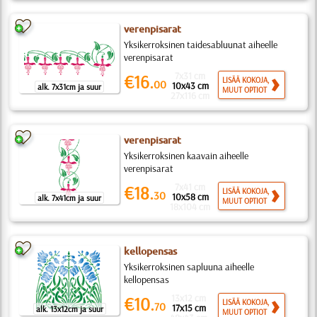
verenpisarat
Yksikerroksinen taidesabluunat aiheelle
verenpisarat
7x31 cm
€16.
LISÄÄ KOKOJA,
00
10x43 cm
alk. 7x31cm ja suur
MUUT OPTIOT
27x116 cm
verenpisarat
Yksikerroksinen kaavain aiheelle
verenpisarat
7x41 cm
€18.
LISÄÄ KOKOJA,
30
10x58 cm
alk. 7x41cm ja suur
MUUT OPTIOT
18x104 cm
kellopensas
Yksikerroksinen sapluuna aiheelle
kellopensas
13x12 cm
€10.
LISÄÄ KOKOJA,
70
17x15 cm
alk. 13x12cm ja suur
MUUT OPTIOT