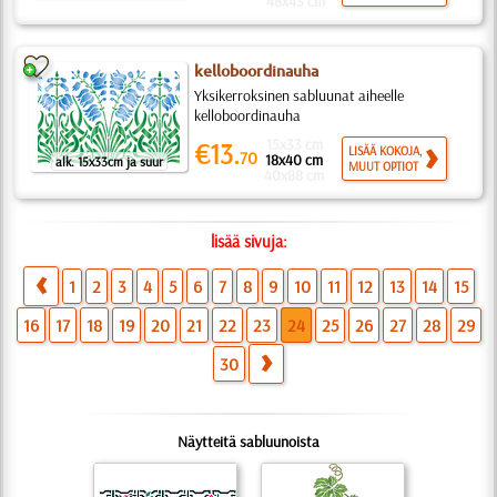
48x43 cm
kelloboordinauha
Yksikerroksinen sabluunat aiheelle
kelloboordinauha
15x33 cm
€13.
LISÄÄ KOKOJA,
70
18x40 cm
alk. 15x33cm ja suur
MUUT OPTIOT
40x88 cm
lisää sivuja:
1
2
3
4
5
6
7
8
9
10
11
12
13
14
15
16
17
18
19
20
21
22
23
24
25
26
27
28
29
30
Näytteitä sabluunoista