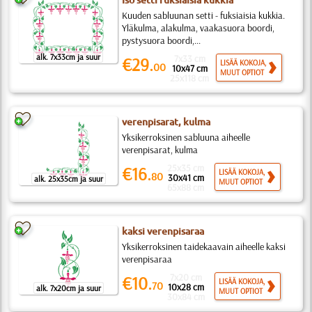
Iso setti fuksiaisia kukkia
Kuuden sabluunan setti - fuksiaisia kukkia.
Yläkulma, alakulma, vaakasuora boordi,
pystysuora boordi,...
alk. 7x33cm ja suur
7x33 cm
€29.
LISÄÄ KOKOJA,
00
10x47 cm
MUUT OPTIOT
25x118 cm
verenpisarat, kulma
Yksikerroksinen sabluuna aiheelle
verenpisarat, kulma
25x35 cm
€16.
LISÄÄ KOKOJA,
80
30x41 cm
alk. 25x35cm ja suur
MUUT OPTIOT
65x88 cm
kaksi verenpisaraa
Yksikerroksinen taidekaavain aiheelle kaksi
verenpisaraa
7x20 cm
€10.
LISÄÄ KOKOJA,
70
10x28 cm
alk. 7x20cm ja suur
MUUT OPTIOT
30x84 cm