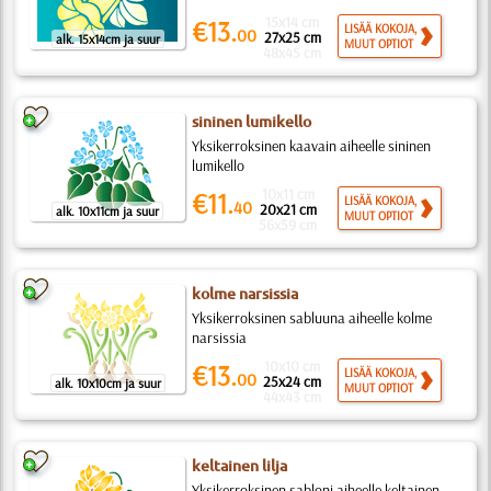
15x14 cm
€13.
LISÄÄ KOKOJA,
00
27x25 cm
alk. 15x14cm ja suur
MUUT OPTIOT
48x45 cm
sininen lumikello
Yksikerroksinen kaavain aiheelle sininen
lumikello
10x11 cm
€11.
LISÄÄ KOKOJA,
40
20x21 cm
alk. 10x11cm ja suur
MUUT OPTIOT
56x59 cm
kolme narsissia
Yksikerroksinen sabluuna aiheelle kolme
narsissia
10x10 cm
€13.
LISÄÄ KOKOJA,
00
25x24 cm
alk. 10x10cm ja suur
MUUT OPTIOT
44x43 cm
keltainen lilja
Yksikerroksinen sabloni aiheelle keltainen