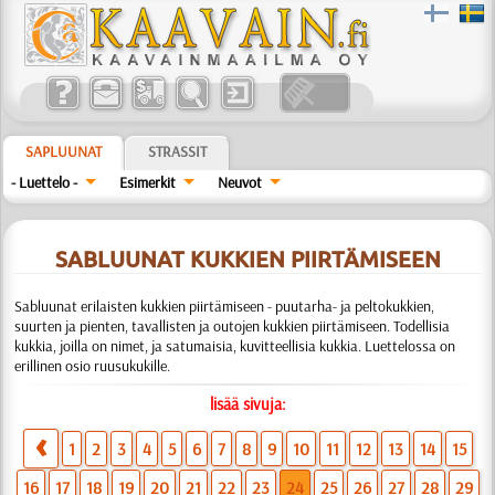
SAPLUUNAT
STRASSIT
- Luettelo -
Esimerkit
Neuvot
SABLUUNAT KUKKIEN PIIRTÄMISEEN
Sabluunat erilaisten kukkien piirtämiseen - puutarha- ja peltokukkien,
suurten ja pienten, tavallisten ja outojen kukkien piirtämiseen. Todellisia
kukkia, joilla on nimet, ja satumaisia, kuvitteellisia kukkia. Luettelossa on
erillinen osio ruusukukille.
lisää sivuja:
1
2
3
4
5
6
7
8
9
10
11
12
13
14
15
16
17
18
19
20
21
22
23
24
25
26
27
28
29