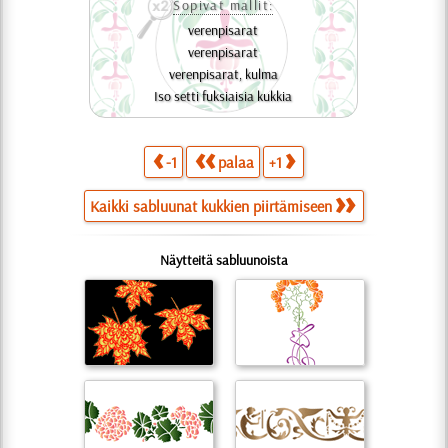
Sopivat mallit:
verenpisarat
verenpisarat
verenpisarat, kulma
Iso setti fuksiaisia kukkia
-1
palaa
+1
Kaikki sabluunat kukkien piirtämiseen
Näytteitä sabluunoista