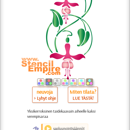
neuvoja
Miten tilata?
> Lyhyt ohje
LUE TÄSTÄ!
Yksikerroksinen taidekaavain aiheelle kaksi
verenpisaraa
O
sapluunointisäännöt