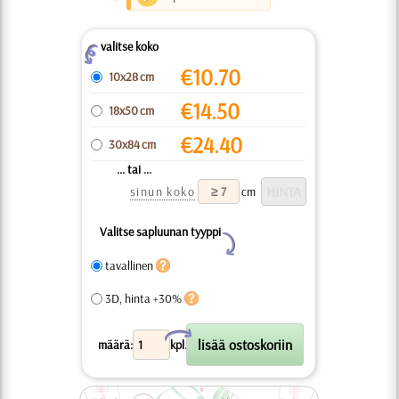
valitse koko
Z
€
10.70
10x28 cm
€
14.50
18x50 cm
€
24.40
30x84 cm
... tai ...
sinun koko
cm
Valitse sapluunan tyyppi
Y
tavallinen
3D, hinta +30%
X
määrä:
kpl.