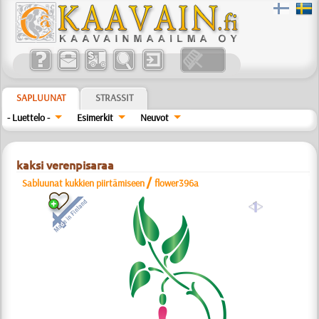
SAPLUUNAT
STRASSIT
- Luettelo -
Esimerkit
Neuvot
kaksi verenpisaraa
/
Sabluunat kukkien piirtämiseen
flower396a
a