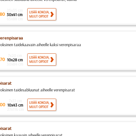
25x35 cm
LISÄÄ KOKOJA,
80
30x41 cm
MUUT OPTIOT
65x88 cm
verenpisaraa
roksinen taidekaavain aiheelle kaksi verenpisaraa
7x20 cm
LISÄÄ KOKOJA,
70
10x28 cm
MUUT OPTIOT
30x84 cm
isarat
roksinen taidesabluunat aiheelle verenpisarat
7x31 cm
LISÄÄ KOKOJA,
00
10x43 cm
MUUT OPTIOT
27x116 cm
isarat
roksinen kaavain aiheelle verenpisarat