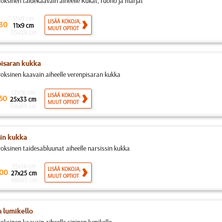
roksinen taidekaavain aiheelle Kukat, ruoho ja marjat
11x9 cm
LISÄÄ KOKOJA,
30
11x9 cm
MUUT OPTIOT
35x28 cm
isaran kukka
roksinen kaavain aiheelle verenpisaran kukka
12x16 cm
LISÄÄ KOKOJA,
50
25x33 cm
MUUT OPTIOT
68x89 cm
sin kukka
roksinen taidesabluunat aiheelle narsissin kukka
15x14 cm
LISÄÄ KOKOJA,
00
27x25 cm
MUUT OPTIOT
48x45 cm
n lumikello