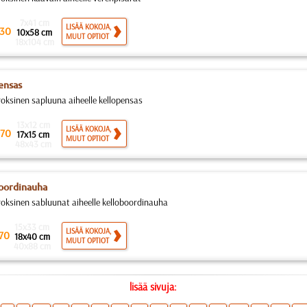
7x41 cm
LISÄÄ KOKOJA,
30
10x58 cm
MUUT OPTIOT
18x104 cm
ensas
roksinen sapluuna aiheelle kellopensas
13x12 cm
LISÄÄ KOKOJA,
70
17x15 cm
MUUT OPTIOT
48x43 cm
oordinauha
roksinen sabluunat aiheelle kelloboordinauha
15x33 cm
LISÄÄ KOKOJA,
70
18x40 cm
MUUT OPTIOT
40x88 cm
lisää sivuja: