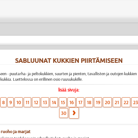
SABLUUNAT KUKKIEN PIIRTÄMISEEN
en - puutarha- ja peltokukkien, suurten ja pienten, tavallisten ja outojen kukkien pi
 kukkia. Luettelossa on erillinen osio ruusukukille.
lisää sivuja:
8
9
10
11
12
13
14
15
16
17
18
19
20
21
22
2
30
 ruoho ja marjat