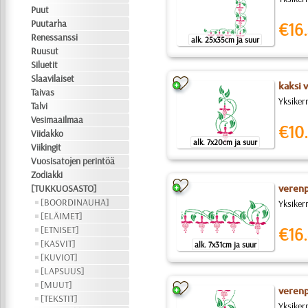
Puut
Puutarha
€16.
Renessanssi
alk. 25x35cm ja suur
Ruusut
Siluetit
Slaavilaiset
kaksi 
Taivas
Yksiker
Talvi
Vesimaailmaa
€10.
Viidakko
alk. 7x20cm ja suur
Viikingit
Vuosisatojen perintöä
Zodiakki
[TUKKUOSASTO]
verenp
[BOORDINAUHA]
Yksiker
[ELÄIMET]
[ETNISET]
€16.
[KASVIT]
alk. 7x31cm ja suur
[KUVIOT]
[LAPSUUS]
[MUUT]
verenp
[TEKSTIT]
Yksiker