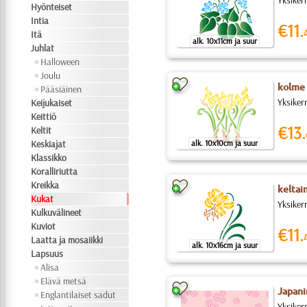
Yksikerr
Hyönteiset
Intia
€11.
Itä
alk. 10x11cm ja suur
Juhlat
Halloween
Joulu
kolme 
Pääsiäinen
Yksiker
Keijukaiset
Keittiö
€13.
Keltit
Keskiajat
alk. 10x10cm ja suur
Klassikko
Koralliriutta
Kreikka
keltain
Kukat
Yksikerr
Kulkuvälineet
Kuviot
€11.
Laatta ja mosaiikki
alk. 10x16cm ja suur
Lapsuus
Alisa
Elävä metsä
Japani
Englantilaiset sadut
Yksiker