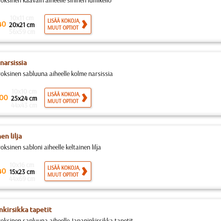
oksinen kaavain aiheelle sininen lumikello
10x11 cm
LISÄÄ KOKOJA,
40
20x21 cm
MUUT OPTIOT
56x59 cm
narsissia
roksinen sabluuna aiheelle kolme narsissia
10x10 cm
LISÄÄ KOKOJA,
00
25x24 cm
MUUT OPTIOT
44x43 cm
en lilja
oksinen sabloni aiheelle keltainen lilja
10x16 cm
LISÄÄ KOKOJA,
40
15x23 cm
MUUT OPTIOT
44x69 cm
nkirsikka tapetit
roksinen sapluuna aiheelle Japaninkirsikka tapetit