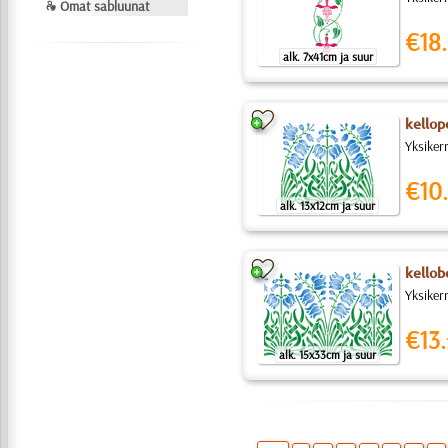
❧ Omat sabluunat
€18.
alk. 7x41cm ja suur
kellop
Yksiker
€10.
alk. 13x12cm ja suur
kellob
Yksiker
€13.
alk. 15x33cm ja suur