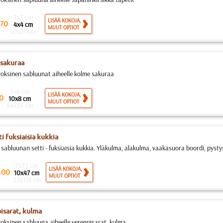
3x3 cm
LISÄÄ KOKOJA,
70
4x4 cm
MUUT OPTIOT
21x21 cm
sakuraa
roksinen sabluunat aiheelle kolme sakuraa
5x4 cm
LISÄÄ KOKOJA,
0
10x8 cm
MUUT OPTIOT
44x34 cm
ti fuksiaisia kukkia
sabluunan setti - fuksiaisia kukkia. Yläkulma, alakulma, vaakasuora boordi, pystys
7x33 cm
.
LISÄÄ KOKOJA,
00
10x47 cm
MUUT OPTIOT
25x118 cm
isarat, kulma
roksinen sabluuna aiheelle verenpisarat, kulma