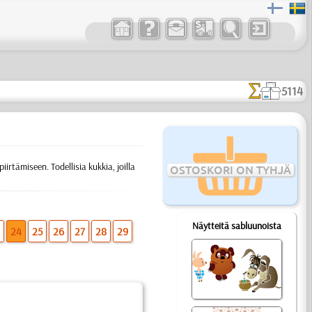
5114
irtämiseen. Todellisia kukkia, joilla
OSTOSKORI ON TYHJÄ
Näytteitä sabluunoista
3
24
25
26
27
28
29