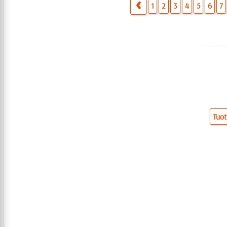
1
2
3
4
5
6
7
Tuot