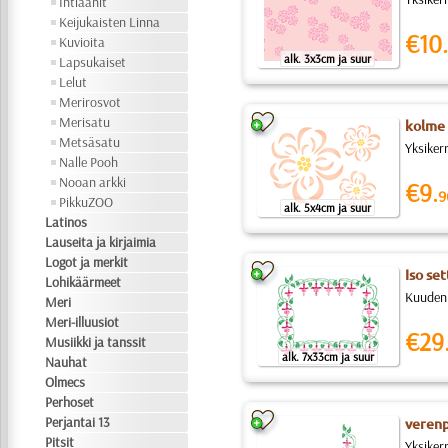
Intiaanit
Keijukaisten Linna
€10.
Kuvioita
alk. 3x3cm ja suur
Lapsukaiset
Lelut
Merirosvot
Merisatu
kolme 
Metsäsatu
Yksiker
Nalle Pooh
Nooan arkki
€9.
9
PikkuZOO
alk. 5x4cm ja suur
Latinos
Lauseita ja kirjaimia
Logot ja merkit
Iso set
Lohikäärmeet
Kuuden 
Meri
Meri-illuusiot
€29
Musiikki ja tanssit
alk. 7x33cm ja suur
Nauhat
Olmecs
Perhoset
Perjantai 13
verenp
Pitsit
Yksiker