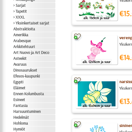
Yksiker
> Sarjat
> Tapetit
€15.
> XXXL
alk. 11x9cm ja suur
> Yksinkertaiset sarjat
Abstraktioita
Amerikka
verenp
Arabesque
Yksiker
Arkkitehtuuri
Art Nuovo ja Art Deco
€14.
Asteekit
alk. 12x16cm ja suur
Avaruus
Dinosaurukset
Efesos-kaupunki
Egypti
narsis
Eläimet
Yksiker
Ennen Kolumbusta
€13.
Esineet
Fantasia
alk. 15x14cm ja suur
Harsuuntuminen
Hedelmät
Hohloma
sinine
Hymiöt