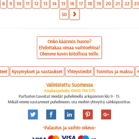
8
9
10
11
12
13
14
15
16
17
18
19
20
21
22
2
30
Onko käännös huono?
Ehdottakaa omaa vaihtoehtoa!
Olemme kovin kiitollisia teille.
teet
Kysymykset ja vastaukset
Yhteystiedot
Toimitus ja maksu
Valmistettu Suomessa
Asiakaspalvelu: 0400 764 075
Parhaiten tavoitat meidät puhelimella arkipäivisin klo 9 - 15.
Mikäli emme vastanneet puhelimeen, ota meihin yhteyttä sähköpostitse.
•Palautus ja vaihto oikeus•