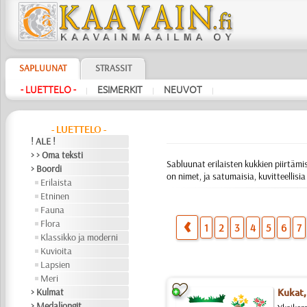
SAPLUUNAT
STRASSIT
- LUETTELO -
ESIMERKIT
NEUVOT
|
|
|
- LUETTELO -
! ALE !
> > Oma teksti
Sabluunat erilaisten kukkien piirtämise
> Boordi
on nimet, ja satumaisia, kuvitteellisia
Erilaista
Etninen
Fauna
Flora
1
2
3
4
5
6
7
Klassikko ja moderni
Kuvioita
Lapsien
Meri
> Kulmat
Kukat,
> Medaljongit