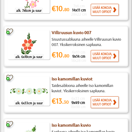
7x6 cm
€10.
LISÄÄ KOKOJA,
80
14x11 cm
alk. 7x6cm ja suur
MUUT OPTIOT
28x22 cm
Villiruusun kuvio 007
Sisustussabluuna aiheelle Villiruusun kuvio
007. Yksikerroksinen sapluuna.
6x10 cm
€10.
LISÄÄ KOKOJA,
80
9x14 cm
alk. 6x10cm ja suur
MUUT OPTIOT
18x28 cm
Iso kamomillan kuviot
Taidesabloona aiheelle Iso kamomillan
kuviot. Yksikerroksinen sapluuna.
6x33 cm
€13.
LISÄÄ KOKOJA,
30
9x49 cm
alk. 6x33cm ja suur
MUUT OPTIOT
18x98 cm
Iso kamomillan kuvio
Sapluuna aiheelle Iso kamomillan kuvio.