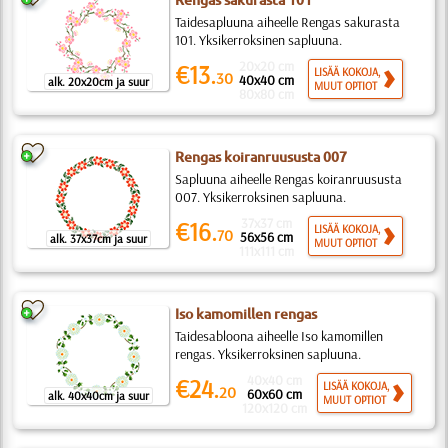
Rengas sakurasta 101
Taidesapluuna aiheelle Rengas sakurasta
101. Yksikerroksinen sapluuna.
20x20 cm
€13.
LISÄÄ KOKOJA,
30
40x40 cm
alk. 20x20cm ja suur
MUUT OPTIOT
80x80 cm
Rengas koiranruususta 007
Sapluuna aiheelle Rengas koiranruususta
007. Yksikerroksinen sapluuna.
37x37 cm
€16.
LISÄÄ KOKOJA,
70
56x56 cm
alk. 37x37cm ja suur
MUUT OPTIOT
111x111 cm
Iso kamomillen rengas
Taidesabloona aiheelle Iso kamomillen
rengas. Yksikerroksinen sapluuna.
40x40 cm
€24.
LISÄÄ KOKOJA,
20
60x60 cm
alk. 40x40cm ja suur
MUUT OPTIOT
120x120 cm