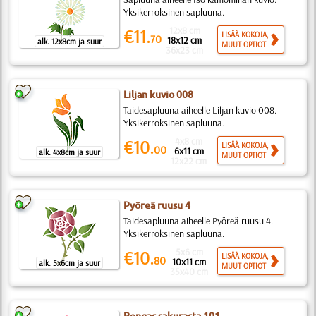
Yksikerroksinen sapluuna.
12x8 cm
€11.
LISÄÄ KOKOJA,
70
18x12 cm
alk. 12x8cm ja suur
MUUT OPTIOT
36x23 cm
Liljan kuvio 008
Taidesapluuna aiheelle Liljan kuvio 008.
Yksikerroksinen sapluuna.
4x8 cm
€10.
LISÄÄ KOKOJA,
00
6x11 cm
alk. 4x8cm ja suur
MUUT OPTIOT
12x22 cm
Pyöreä ruusu 4
Taidesapluuna aiheelle Pyöreä ruusu 4.
Yksikerroksinen sapluuna.
5x6 cm
€10.
LISÄÄ KOKOJA,
80
10x11 cm
alk. 5x6cm ja suur
MUUT OPTIOT
35x40 cm