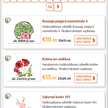
30
Ruusuja ympyrä suunnittelu 4
Taidesabloona aiheelle Ruusuja ympyrä
suunnittelu 4. Yksikerroksinen sapluuna.
8x9 cm
€10.
LISÄÄ KOKOJA,
80
10x10 cm
alk. 8x9cm ja suur
MUUT OPTIOT
45x47 cm
Kolme iso unikkoa
Seinäkoriste taidesabloona aiheelle Kolme
iso unikkoa. Yksikerroksinen sapluuna.
20x21 cm
€13.
LISÄÄ KOKOJA,
00
25x26 cm
alk. 20x21cm ja suur
MUUT OPTIOT
67x69 cm
Sakuran kuvio 101
Taidesapluuna aiheelle Sakuran kuvio 101.
Yksikerroksinen sapluuna.