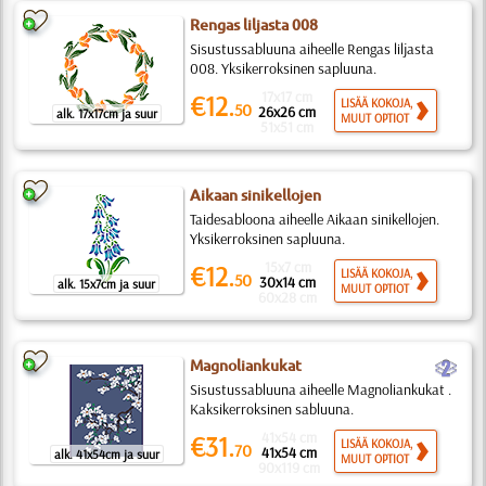
Rengas liljasta 008
Sisustussabluuna aiheelle Rengas liljasta
008. Yksikerroksinen sapluuna.
17x17 cm
€12.
LISÄÄ KOKOJA,
50
26x26 cm
alk. 17x17cm ja suur
MUUT OPTIOT
51x51 cm
Aikaan sinikellojen
Taidesabloona aiheelle Aikaan sinikellojen.
Yksikerroksinen sapluuna.
15x7 cm
€12.
LISÄÄ KOKOJA,
50
30x14 cm
alk. 15x7cm ja suur
MUUT OPTIOT
60x28 cm
b
Magnoliankukat
Sisustussabluuna aiheelle Magnoliankukat .
Kaksikerroksinen sabluuna.
41x54 cm
€31.
LISÄÄ KOKOJA,
70
41x54 cm
alk. 41x54cm ja suur
MUUT OPTIOT
90x119 cm