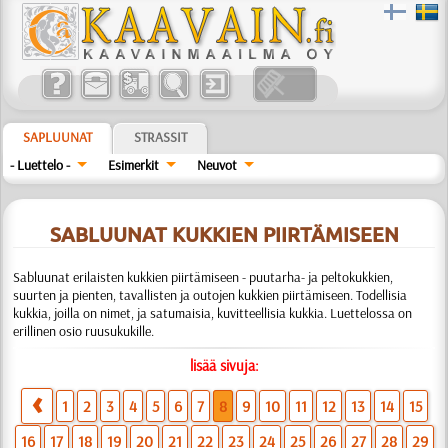
SAPLUUNAT
STRASSIT
- Luettelo -
Esimerkit
Neuvot
SABLUUNAT KUKKIEN PIIRTÄMISEEN
Sabluunat erilaisten kukkien piirtämiseen - puutarha- ja peltokukkien,
suurten ja pienten, tavallisten ja outojen kukkien piirtämiseen. Todellisia
kukkia, joilla on nimet, ja satumaisia, kuvitteellisia kukkia. Luettelossa on
erillinen osio ruusukukille.
lisää sivuja:
1
2
3
4
5
6
7
8
9
10
11
12
13
14
15
16
17
18
19
20
21
22
23
24
25
26
27
28
29