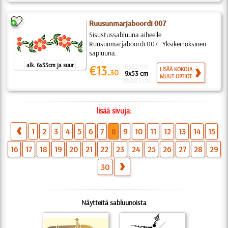
Ruusunmarjaboordi 007
Sisustussabluuna aiheelle
Ruusunmarjaboordi 007 . Yksikerroksinen
sapluuna.
alk. 6x35cm ja suur
6x35 cm
€13.
LISÄÄ KOKOJA,
30
9x53 cm
MUUT OPTIOT
18x105 cm
lisää sivuja:
1
2
3
4
5
6
7
8
9
10
11
12
13
14
15
16
17
18
19
20
21
22
23
24
25
26
27
28
29
30
Näytteitä sabluunoista