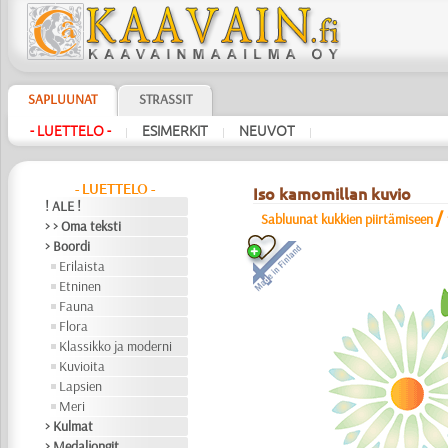
SAPLUUNAT
STRASSIT
- LUETTELO -
ESIMERKIT
NEUVOT
|
|
|
- LUETTELO -
Iso kamomillan kuvio
! ALE !
/
Sabluunat kukkien piirtämiseen
> > Oma teksti
> Boordi
Erilaista
Etninen
Fauna
Flora
Klassikko ja moderni
Kuvioita
Lapsien
Meri
> Kulmat
> Medaljongit