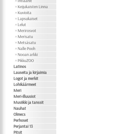
Intiaanit
Keijukaisten Linna
Kuvioita
Lapsukaiset
Lelut
Merirosvot
Merisatu
Metsäsatu
Nalle Pooh
Nooan arkki
PikkuZOO
Latinos
Lauseita ja kirjaimia
Logot ja merkit
Lohikäärmeet
Meri
Meri-illuusiot
Musiikki ja tanssit
Nauhat
Olmecs
Perhoset
Perjantai 13
Pitsit