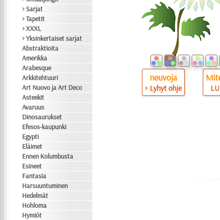
> Sarjat
> Tapetit
> XXXL
> Yksinkertaiset sarjat
Abstraktioita
Amerikka
Arabesque
neuvoja
Mite
Arkkitehtuuri
Art Nuovo ja Art Deco
> Lyhyt ohje
LU
Asteekit
Avaruus
Dinosaurukset
Efesos-kaupunki
Egypti
Eläimet
Ennen Kolumbusta
Esineet
Fantasia
Harsuuntuminen
Hedelmät
Hohloma
Hymiöt