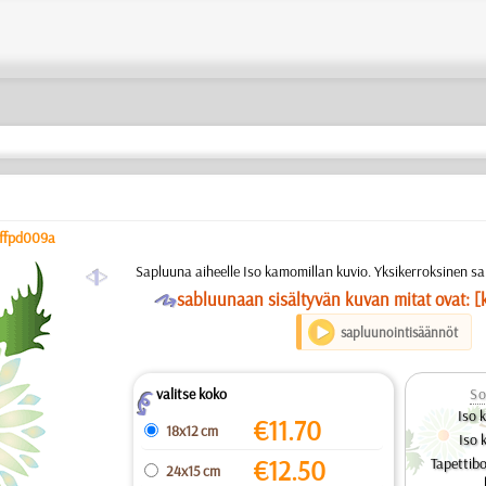
ffpd009a
a
Sapluuna aiheelle Iso kamomillan kuvio. Yksikerroksinen s
O
sabluunaan sisältyvän kuvan mitat ovat: [
sapluunointisäännöt
valitse koko
So
Z
Iso 
€
11.70
18x12 cm
Iso 
€
12.50
Tapettib
24x15 cm