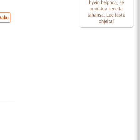
hyvin helppoa, se
onnistuu keneltä
tahansa. Lue tästä
Haku
ohjeita!