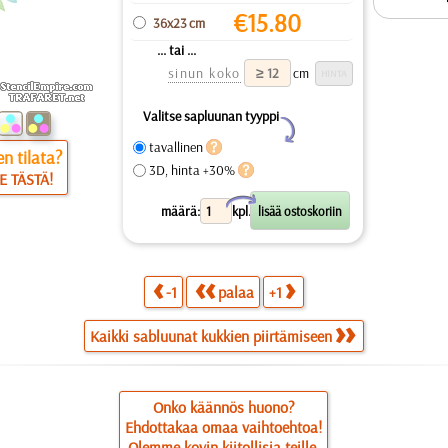
€
15.80
36x23 cm
... tai ...
sinun koko
cm
Valitse sapluunan tyyppi
Y
tavallinen
n tilata?
3D, hinta +30%
E TÄSTÄ!
X
määrä:
kpl.
-1
palaa
+1
Kaikki sabluunat kukkien piirtämiseen
Onko käännös huono?
Ehdottakaa omaa vaihtoehtoa!
Olemme kovin kiitollisia teille.