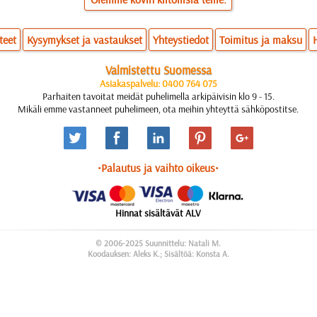
teet
Kysymykset ja vastaukset
Yhteystiedot
Toimitus ja maksu
Valmistettu Suomessa
Asiakaspalvelu: 0400 764 075
Parhaiten tavoitat meidät puhelimella arkipäivisin klo 9 - 15.
Mikäli emme vastanneet puhelimeen, ota meihin yhteyttä sähköpostitse.
•Palautus ja vaihto oikeus•
Hinnat sisältävät ALV
© 2006-2025 Suunnittelu: Natali M.
Koodauksen: Aleks K.; Sisältöä: Konsta A.