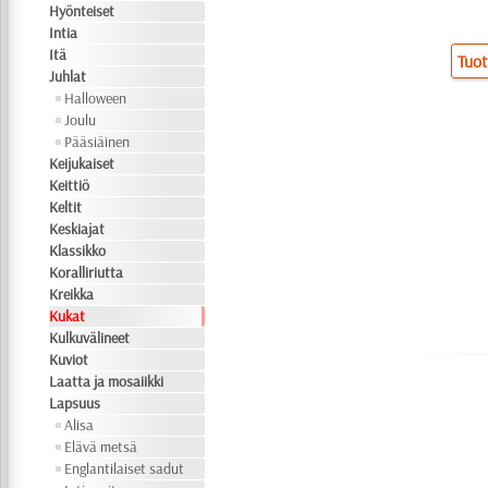
Hyönteiset
Intia
Itä
Tuot
Juhlat
Halloween
Joulu
Pääsiäinen
Keijukaiset
Keittiö
Keltit
Keskiajat
Klassikko
Koralliriutta
Kreikka
Kukat
Kulkuvälineet
Kuviot
Laatta ja mosaiikki
Lapsuus
Alisa
Elävä metsä
Englantilaiset sadut