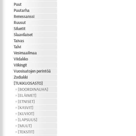
Puut
Puutarha
Renessanssi
Ruusut
Siluetit
Slaavilaiset
Taivas
Talvi
Vesimaailmaa
Viidakko
Viikingit
Vuosisatojen perintöä
Zodiakki
[TUKKUOSASTO]
[BOORDINAUHA]
[ELÄIMET]
[ETNISET]
[KASVIT]
[KUVIOT]
[LAPSUUS]
[MUUT]
[TEKSTIT]