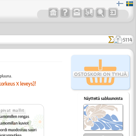
5114
OSTOSKORI ON TYHJÄ
apluuna.
korkeus X leveys]!
Näytteitä sabluunoista
pivat mallit:
kamomillen rengas
kamomillan kuviot
oordi muodostuu suuri
koiranputkea