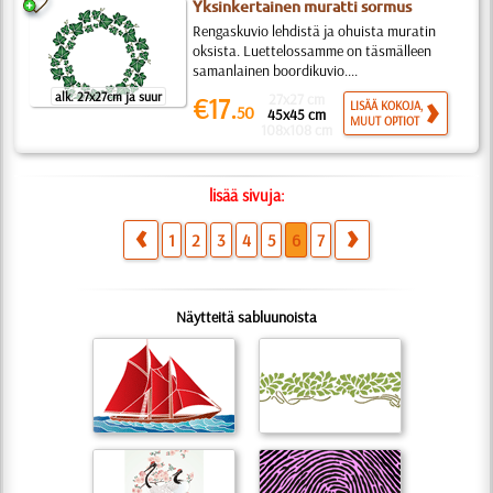
Yksinkertainen muratti sormus
Rengaskuvio lehdistä ja ohuista muratin
oksista. Luettelossamme on täsmälleen
samanlainen boordikuvio....
alk. 27x27cm ja suur
27x27 cm
€17.
LISÄÄ KOKOJA,
50
45x45 cm
MUUT OPTIOT
108x108 cm
lisää sivuja:
1
2
3
4
5
6
7
Näytteitä sabluunoista