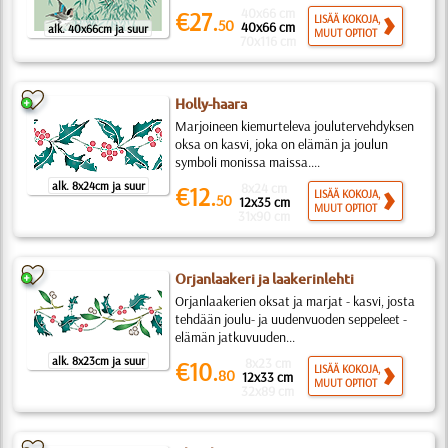
40x66 cm
€27.
LISÄÄ KOKOJA,
50
40x66 cm
alk. 40x66cm ja suur
MUUT OPTIOT
70x116 cm
Holly-haara
Marjoineen kiemurteleva joulutervehdyksen
oksa on kasvi, joka on elämän ja joulun
symboli monissa maissa....
alk. 8x24cm ja suur
8x24 cm
€12.
LISÄÄ KOKOJA,
50
12x35 cm
MUUT OPTIOT
31x90 cm
Orjanlaakeri ja laakerinlehti
Orjanlaakerien oksat ja marjat - kasvi, josta
tehdään joulu- ja uudenvuoden seppeleet -
elämän jatkuvuuden...
alk. 8x23cm ja suur
8x23 cm
€10.
LISÄÄ KOKOJA,
80
12x33 cm
MUUT OPTIOT
32x89 cm