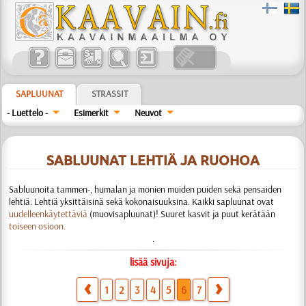
SAPLUUNAT
STRASSIT
- Luettelo -
Esimerkit
Neuvot
SABLUUNAT LEHTIÄ JA RUOHOA
Sabluunoita tammen-, humalan ja monien muiden puiden sekä pensaiden
lehtiä. Lehtiä yksittäisinä sekä kokonaisuuksina. Kaikki sapluunat ovat
uudelleenkäytettäviä
(muovisapluunat)! Suuret kasvit ja puut kerätään
toiseen osioon.
.
lisää sivuja:
1
2
3
4
5
6
7