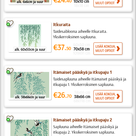
40
10x10 cm
alk. 6x6cm ja suur
MUUT OPTIOT
18x18 cm
Itkuraita
Taidesabloona aiheelle Itkuraita.
Yksikerroksinen sapluuna.
60x50 cm
€37.
LISÄÄ KOKOJA,
50
70x58 cm
alk. 60x50cm ja suur
MUUT OPTIOT
109x91 cm
Itämaiset pääskyä ja itkupaju 1
Taidesapluuna aiheelle Itämaiset pääskyä ja
itkupaju 1. Yksikerroksinen sapluuna.
38x66 cm
€26.
LISÄÄ KOKOJA,
70
38x66 cm
alk. 38x66cm ja suur
MUUT OPTIOT
68x118 cm
Itämaiset pääskyä ja itkupaju 2
Sapluuna aiheelle Itämaiset pääskyä ja
itkupaju 2. Yksikerroksinen sapluuna.