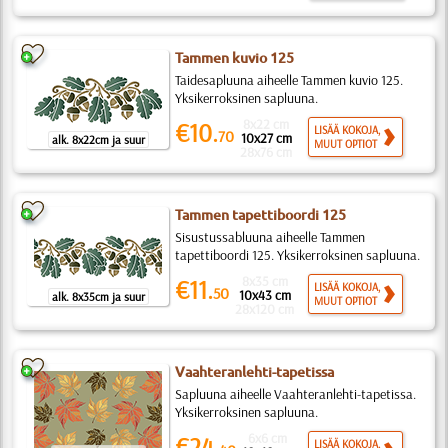
Tammen kuvio 125
Taidesapluuna aiheelle Tammen kuvio 125.
Yksikerroksinen sapluuna.
8x22 cm
€10.
LISÄÄ KOKOJA,
70
10x27 cm
alk. 8x22cm ja suur
MUUT OPTIOT
28x76 cm
Tammen tapettiboordi 125
Sisustussabluuna aiheelle Tammen
tapettiboordi 125. Yksikerroksinen sapluuna.
8x35 cm
€11.
LISÄÄ KOKOJA,
50
10x43 cm
alk. 8x35cm ja suur
MUUT OPTIOT
28x120 cm
Vaahteranlehti-tapetissa
Sapluuna aiheelle Vaahteranlehti-tapetissa.
Yksikerroksinen sapluuna.
6x6 cm
€24.
LISÄÄ KOKOJA,