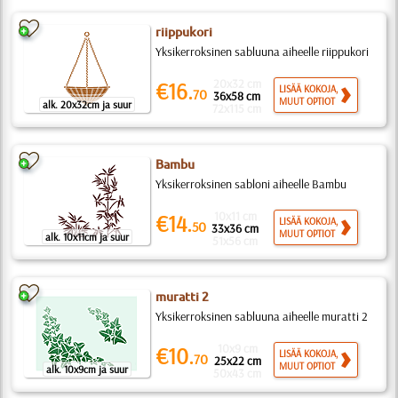
riippukori
Yksikerroksinen sabluuna aiheelle riippukori
20x32 cm
€16.
LISÄÄ KOKOJA,
70
36x58 cm
MUUT OPTIOT
alk. 20x32cm ja suur
72x115 cm
Bambu
Yksikerroksinen sabloni aiheelle Bambu
10x11 cm
€14.
LISÄÄ KOKOJA,
50
33x36 cm
MUUT OPTIOT
alk. 10x11cm ja suur
51x56 cm
muratti 2
Yksikerroksinen sabluuna aiheelle muratti 2
10x9 cm
€10.
LISÄÄ KOKOJA,
70
25x22 cm
MUUT OPTIOT
alk. 10x9cm ja suur
50x43 cm