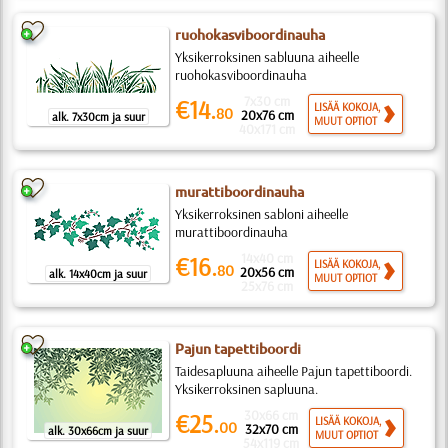
ruohokasviboordinauha
Yksikerroksinen sabluuna aiheelle
ruohokasviboordinauha
7x30 cm
€14.
LISÄÄ KOKOJA,
80
20x76 cm
alk. 7x30cm ja suur
MUUT OPTIOT
40x171 cm
murattiboordinauha
Yksikerroksinen sabloni aiheelle
murattiboordinauha
14x40 cm
€16.
LISÄÄ KOKOJA,
80
20x56 cm
alk. 14x40cm ja suur
MUUT OPTIOT
25x76 cm
Pajun tapettiboordi
Taidesapluuna aiheelle Pajun tapettiboordi.
Yksikerroksinen sapluuna.
30x66 cm
€25.
LISÄÄ KOKOJA,
00
32x70 cm
alk. 30x66cm ja suur
MUUT OPTIOT
54x119 cm