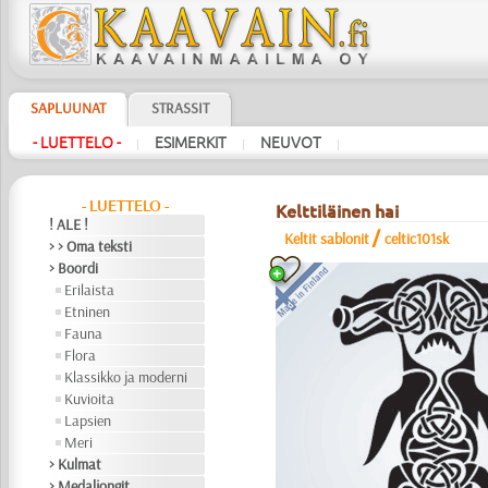
SAPLUUNAT
STRASSIT
- LUETTELO -
ESIMERKIT
NEUVOT
|
|
|
- LUETTELO -
Kelttiläinen hai
! ALE !
/
Keltit sablonit
celtic101sk
> > Oma teksti
> Boordi
Erilaista
Etninen
Fauna
Flora
Klassikko ja moderni
Kuvioita
Lapsien
Meri
> Kulmat
> Medaljongit