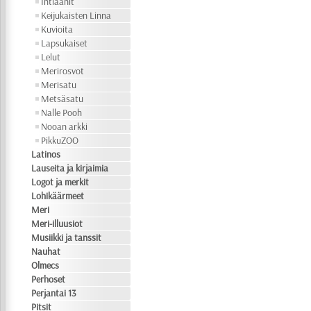
Intiaanit
Keijukaisten Linna
Kuvioita
Lapsukaiset
Lelut
Merirosvot
Merisatu
Metsäsatu
Nalle Pooh
Nooan arkki
PikkuZOO
Latinos
Lauseita ja kirjaimia
Logot ja merkit
Lohikäärmeet
Meri
Meri-illuusiot
Musiikki ja tanssit
Nauhat
Olmecs
Perhoset
Perjantai 13
Pitsit