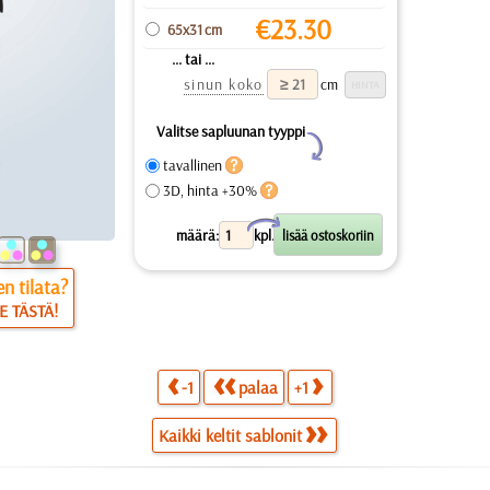
€
23.30
65x31 cm
... tai ...
sinun koko
cm
Valitse sapluunan tyyppi
Y
tavallinen
3D, hinta +30%
X
määrä:
kpl.
n tilata?
E TÄSTÄ!
-1
palaa
+1
Kaikki keltit sablonit