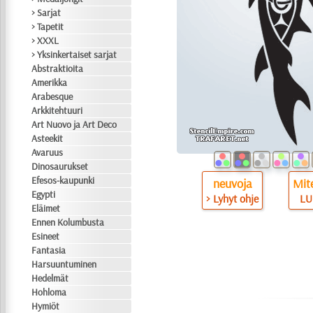
> Sarjat
> Tapetit
> XXXL
> Yksinkertaiset sarjat
Abstraktioita
Amerikka
Arabesque
Arkkitehtuuri
Art Nuovo ja Art Deco
Asteekit
Avaruus
Dinosaurukset
Efesos-kaupunki
neuvoja
Mite
Egypti
> Lyhyt ohje
LU
Eläimet
Ennen Kolumbusta
Esineet
Fantasia
Harsuuntuminen
Hedelmät
Hohloma
Hymiöt