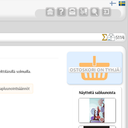
5114
OSTOSKORI ON TYHJÄ
ttiläisillä solmuilla.
sapluunointisäännöt
Näytteitä sabluunoista