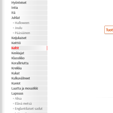
Hyönteiset
Intia
Itä
Juhlat
Halloween
Joulu
Tuot
Pääsiäinen
Keijukaiset
Keittiö
Keltit
Keskiajat
Klassikko
Koralliriutta
Kreikka
Kukat
Kulkuvälineet
Kuviot
Laatta ja mosaiikki
Lapsuus
Alisa
Elävä metsä
Englantilaiset sadut