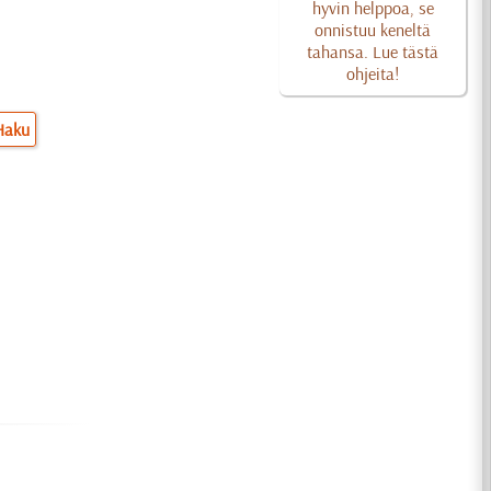
hyvin helppoa, se
onnistuu keneltä
tahansa. Lue tästä
ohjeita!
Haku