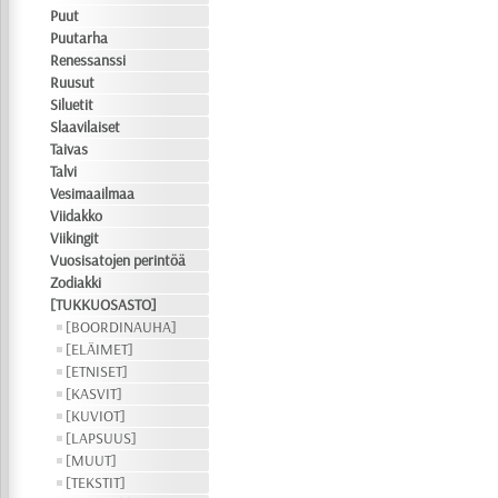
Puut
Puutarha
Renessanssi
Ruusut
Siluetit
Slaavilaiset
Taivas
Talvi
Vesimaailmaa
Viidakko
Viikingit
Vuosisatojen perintöä
Zodiakki
[TUKKUOSASTO]
[BOORDINAUHA]
[ELÄIMET]
[ETNISET]
[KASVIT]
[KUVIOT]
[LAPSUUS]
[MUUT]
[TEKSTIT]