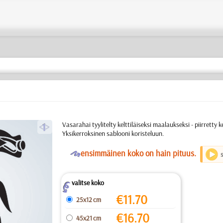
a
Vasarahai tyylitelty kelttiläiseksi maalaukseksi - piirretty kel
Yksikerroksinen sablooni koristeluun.
O
ensimmäinen koko on hain pituus.
valitse koko
Z
€
11.70
25x12 cm
€
16.70
45x21 cm