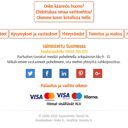
Onko käännös huono?
Ehdottakaa omaa vaihtoehtoa!
Olemme kovin kiitollisia teille.
teet
Kysymykset ja vastaukset
Yhteystiedot
Toimitus ja maksu
Valmistettu Suomessa
Asiakaspalvelu: 0400 764 075
Parhaiten tavoitat meidät puhelimella arkipäivisin klo 9 - 15.
Mikäli emme vastanneet puhelimeen, ota meihin yhteyttä sähköpostitse.
•Palautus ja vaihto oikeus•
Hinnat sisältävät ALV
© 2006-2025 Suunnittelu: Natali M.
Koodauksen: Aleks K.; Sisältöä: Konsta A.