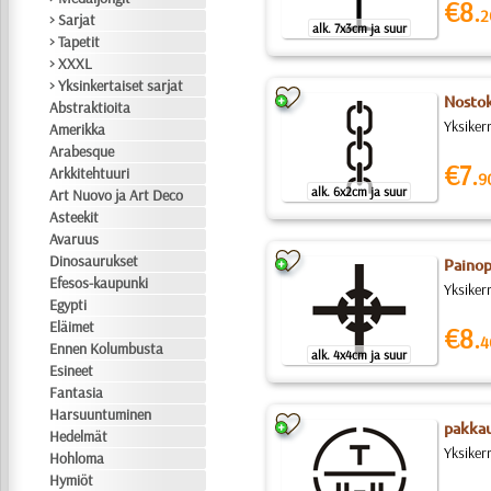
€8.
2
> Sarjat
alk. 7x3cm ja suur
> Tapetit
> XXXL
> Yksinkertaiset sarjat
Nostok
Abstraktioita
Yksiker
Amerikka
Arabesque
€7.
Arkkitehtuuri
9
alk. 6x2cm ja suur
Art Nuovo ja Art Deco
Asteekit
Avaruus
Dinosaurukset
Painop
Efesos-kaupunki
Yksiker
Egypti
Eläimet
€8.
4
Ennen Kolumbusta
alk. 4x4cm ja suur
Esineet
Fantasia
Harsuuntuminen
pakkau
Hedelmät
Yksiker
Hohloma
Hymiöt