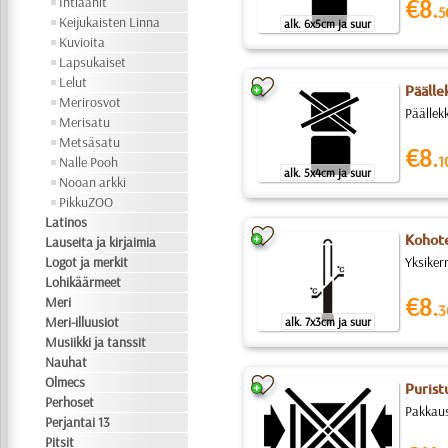
Intiaanit
€8.
5
Keijukaisten Linna
alk. 6x5cm ja suur
Kuvioita
Lapsukaiset
Lelut
Päällek
Merirosvot
Päällek
Merisatu
Metsäsatu
€8.
1
Nalle Pooh
alk. 5x4cm ja suur
Nooan arkki
PikkuZOO
Latinos
Kohote
Lauseita ja kirjaimia
Logot ja merkit
Yksiker
Lohikäärmeet
€8.
Meri
3
Meri-illuusiot
alk. 7x3cm ja suur
Musiikki ja tanssit
Nauhat
Olmecs
Purist
Perhoset
Pakkaus
Perjantai 13
Pitsit