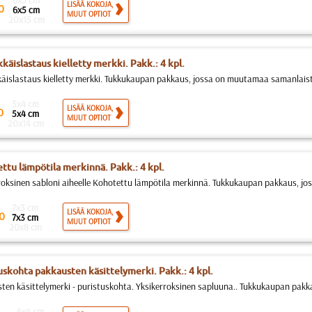
6x5 cm
LISÄÄ KOKOJA,
0
6x5 cm
MUUT OPTIOT
20x15 cm
käislastaus kielletty merkki. Pakk.: 4 kpl.
käislastaus kielletty merkki. Tukkukaupan pakkaus, jossa on muutamaa samanlaista
5x4 cm
LISÄÄ KOKOJA,
0
5x4 cm
MUUT OPTIOT
20x14 cm
ttu lämpötila merkinnä. Pakk.: 4 kpl.
roksinen sabloni aiheelle Kohotettu lämpötila merkinnä. Tukkukaupan pakkaus, jo
7x3 cm
LISÄÄ KOKOJA,
0
7x3 cm
MUUT OPTIOT
20x8 cm
uskohta pakkausten käsittelymerki. Pakk.: 4 kpl.
ten käsittelymerki - puristuskohta. Yksikerroksinen sapluuna.. Tukkukaupan pakkau
6x4 cm