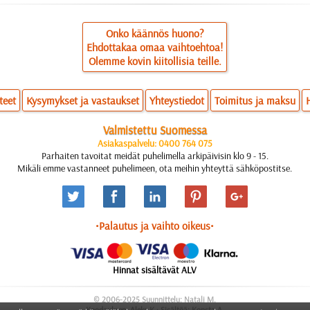
Onko käännös huono?
Ehdottakaa omaa vaihtoehtoa!
Olemme kovin kiitollisia teille.
teet
Kysymykset ja vastaukset
Yhteystiedot
Toimitus ja maksu
Valmistettu Suomessa
Asiakaspalvelu: 0400 764 075
Parhaiten tavoitat meidät puhelimella arkipäivisin klo 9 - 15.
Mikäli emme vastanneet puhelimeen, ota meihin yhteyttä sähköpostitse.
•Palautus ja vaihto oikeus•
Hinnat sisältävät ALV
© 2006-2025 Suunnittelu: Natali M.
Koodauksen: Aleks K.; Sisältöä: Konsta A.