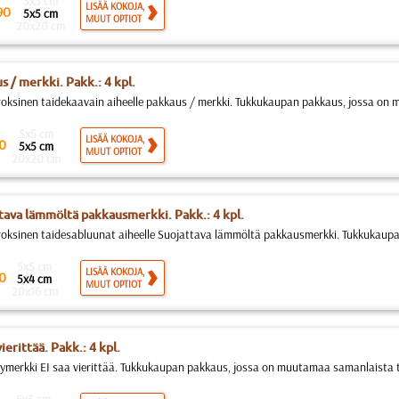
5x5 cm
LISÄÄ KOKOJA,
90
5x5 cm
MUUT OPTIOT
20x20 cm
s / merkki. Pakk.: 4 kpl.
roksinen taidekaavain aiheelle pakkaus / merkki. Tukkukaupan pakkaus, jossa on
5x5 cm
LISÄÄ KOKOJA,
0
5x5 cm
MUUT OPTIOT
20x20 cm
tava lämmöltä pakkausmerkki. Pakk.: 4 kpl.
roksinen taidesabluunat aiheelle Suojattava lämmöltä pakkausmerkki. Tukkukaupan
5x5 cm
LISÄÄ KOKOJA,
0
5x4 cm
MUUT OPTIOT
20x16 cm
vierittää. Pakk.: 4 kpl.
lymerkki EI saa vierittää. Tukkukaupan pakkaus, jossa on muutamaa samanlaista tu