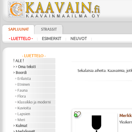
SAPLUUNAT
STRASSIT
- LUETTELO -
ESIMERKIT
NEUVOT
|
|
|
- LUETTELO -
! ALE !
> > Oma teksti
Sekalaisia aiheita. Kaavaimia, jot
> Boordi
Erilaista
Etninen
Fauna
Flora
Klassikko ja moderni
Kuvioita
Lapsien
Merkki
Meri
Yksiker
> Kulmat
> Medaljongit