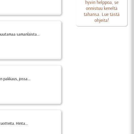
hyvin helppoa, se
onnistuu keneltä
tahansa. Lue tästä
ohjeita!
 muutamaa samanlaista...
 pakkaus, jossa...
otteita. Hinta...