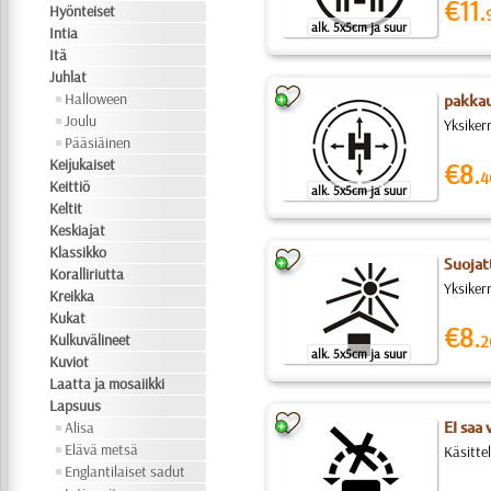
€11.
Hyönteiset
alk. 5x5cm ja suur
Intia
Itä
Juhlat
Halloween
pakkau
Joulu
Yksiker
Pääsiäinen
Keijukaiset
€8.
4
Keittiö
alk. 5x5cm ja suur
Keltit
Keskiajat
Klassikko
Suojat
Koralliriutta
Yksiker
Kreikka
Kukat
€8.
Kulkuvälineet
2
alk. 5x5cm ja suur
Kuviot
Laatta ja mosaiikki
Lapsuus
Alisa
EI saa 
Elävä metsä
Käsitte
Englantilaiset sadut