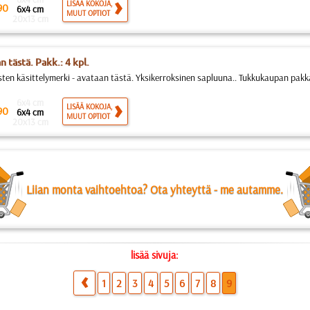
LISÄÄ KOKOJA,
90
6x4 cm
MUUT OPTIOT
20x13 cm
 tästä. Pakk.: 4 kpl.
ten käsittelymerki - avataan tästä. Yksikerroksinen sapluuna.. Tukkukaupan pakka
6x4 cm
LISÄÄ KOKOJA,
90
6x4 cm
MUUT OPTIOT
20x13 cm
Liian monta vaihtoehtoa? Ota yhteyttä - me autamme.
lisää sivuja:
1
2
3
4
5
6
7
8
9