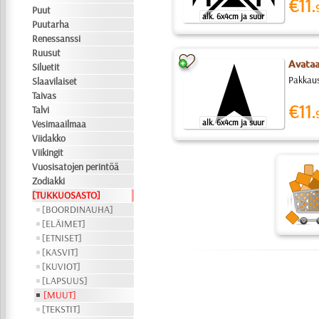
€11.
Puut
alk. 6x4cm ja suur
Puutarha
Renessanssi
Ruusut
Avataan
Siluetit
Pakkaus
Slaavilaiset
Taivas
€11.
Talvi
alk. 6x4cm ja suur
Vesimaailmaa
Viidakko
Viikingit
Vuosisatojen perintöä
Zodiakki
[TUKKUOSASTO]
[BOORDINAUHA]
[ELÄIMET]
[ETNISET]
[KASVIT]
[KUVIOT]
[LAPSUUS]
[MUUT]
[TEKSTIT]