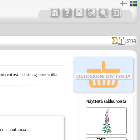
5114
vaimia voi ostaa katalogimme muilta
OSTOSKORI ON TYHJÄ
Näytteitä sabluunoista
sa on muutamaa...