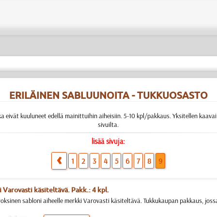
ERILÄINEN SABLUUNOITA - TUKKUOSASTO
ka eivät kuuluneet edellä mainittuihin aiheisiin. 5-10 kpl/pakkaus. Yksitellen kaa
sivuilta.
lisää sivuja:
1
2
3
4
5
6
7
8
9
 Varovasti käsiteltävä. Pakk.: 4 kpl.
roksinen sabloni aiheelle merkki Varovasti käsiteltävä. Tukkukaupan pakkaus, jos