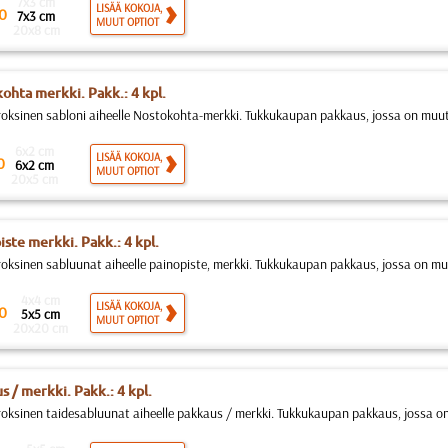
7x3 cm
LISÄÄ KOKOJA,
0
7x3 cm
MUUT OPTIOT
20x8 cm
ohta merkki. Pakk.: 4 kpl.
roksinen sabloni aiheelle Nostokohta-merkki. Tukkukaupan pakkaus, jossa on muu
6x2 cm
LISÄÄ KOKOJA,
0
6x2 cm
MUUT OPTIOT
20x5 cm
iste merkki. Pakk.: 4 kpl.
roksinen sabluunat aiheelle painopiste, merkki. Tukkukaupan pakkaus, jossa on m
4x4 cm
LISÄÄ KOKOJA,
0
5x5 cm
MUUT OPTIOT
20x20 cm
s / merkki. Pakk.: 4 kpl.
roksinen taidesabluunat aiheelle pakkaus / merkki. Tukkukaupan pakkaus, jossa 