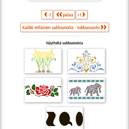
-1
palaa
+1
Kaikki eriläinen sabluunoita - tukkuosasto
Näytteitä sabluunoista