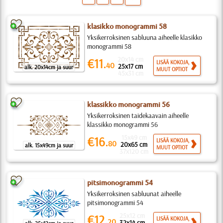
klasikko monogrammi 58
Yksikerroksinen sabluuna aiheelle klasikko
monogrammi 58
20x14 cm
€11.
LISÄÄ KOKOJA,
40
25x17 cm
alk. 20x14cm ja suur
MUUT OPTIOT
45x31 cm
klassikko monogrammi 56
Yksikerroksinen taidekaavain aiheelle
klassikko monogrammi 56
15x49 cm
€16.
LISÄÄ KOKOJA,
80
20x65 cm
alk. 15x49cm ja suur
MUUT OPTIOT
37x120 cm
pitsimonogrammi 54
Yksikerroksinen sabluunat aiheelle
pitsimonogrammi 54
25x12 cm
€12.
LISÄÄ KOKOJA,
20
32x14 cm