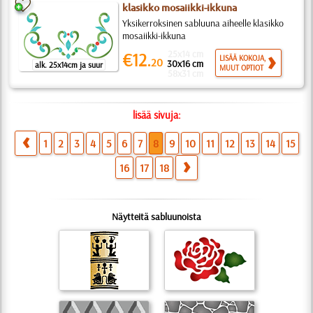
klasikko mosaiikki-ikkuna
Yksikerroksinen sabluuna aiheelle klasikko
mosaiikki-ikkuna
25x14 cm
€12.
LISÄÄ KOKOJA,
20
30x16 cm
alk. 25x14cm ja suur
MUUT OPTIOT
58x31 cm
lisää sivuja:
1
2
3
4
5
6
7
8
9
10
11
12
13
14
15
16
17
18
Näytteitä sabluunoista