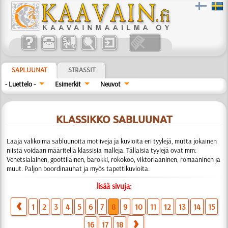
SAPLUUNAT
STRASSIT
- Luettelo -
Esimerkit
Neuvot
KLASSIKKO SABLUUNAT
Laaja valikoima sabluunoita motiiveja ja kuvioita eri tyylejä, mutta jokainen
niistä voidaan määritellä klassisia malleja. Tällaisia tyylejä ovat mm:
Venetsialainen, goottilainen, barokki, rokokoo, viktoriaaninen, romaaninen ja
muut. Paljon boordinauhat ja myös tapettikuvioita.
lisää sivuja:
1
2
3
4
5
6
7
8
9
10
11
12
13
14
15
16
17
18