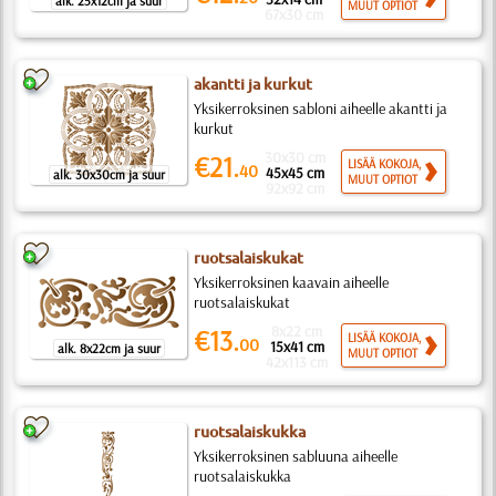
alk. 25x12cm ja suur
MUUT OPTIOT
67x30 cm
akantti ja kurkut
Yksikerroksinen sabloni aiheelle akantti ja
kurkut
30x30 cm
€21.
LISÄÄ KOKOJA,
40
45x45 cm
alk. 30x30cm ja suur
MUUT OPTIOT
92x92 cm
ruotsalaiskukat
Yksikerroksinen kaavain aiheelle
ruotsalaiskukat
8x22 cm
€13.
LISÄÄ KOKOJA,
00
15x41 cm
alk. 8x22cm ja suur
MUUT OPTIOT
42x113 cm
ruotsalaiskukka
Yksikerroksinen sabluuna aiheelle
ruotsalaiskukka