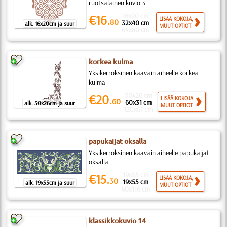
ruotsalainen kuvio 3
16x20 cm
€16.
LISÄÄ KOKOJA,
80
32x40 cm
alk. 16x20cm ja suur
MUUT OPTIOT
64x80 cm
korkea kulma
Yksikerroksinen kaavain aiheelle korkea
kulma
50x26 cm
€20.
LISÄÄ KOKOJA,
60
60x31 cm
alk. 50x26cm ja suur
MUUT OPTIOT
120x61 cm
papukaijat oksalla
Yksikerroksinen kaavain aiheelle papukaijat
oksalla
19x55 cm
€15.
LISÄÄ KOKOJA,
30
19x55 cm
alk. 19x55cm ja suur
MUUT OPTIOT
40x116 cm
klassikkokuvio 14