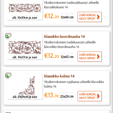
Yksikerroksinen taidesabluunat aiheelle
klassikkokuvio 14
10x39 cm
€12.
LISÄÄ KOKOJA,
20
12x46 cm
alk. 10x39cm ja suur
MUUT OPTIOT
23x88 cm
klassikko boordinauha 14
Yksikerroksinen taidekaavain aiheelle
klassikko boordinauha 14
10x37 cm
€12.
LISÄÄ KOKOJA,
20
12x43 cm
alk. 10x37cm ja suur
MUUT OPTIOT
23x83 cm
klassikko kulma 14
Yksikerroksinen sapluuna aiheelle klassikko
kulma 14
21x24 cm
€13.
LISÄÄ KOKOJA,
70
25x29 cm
alk. 21x24cm ja suur
MUUT OPTIOT
48x55 cm