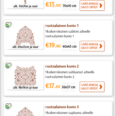
50x7 cm
€13.
LISÄÄ KOKOJA,
00
70x10 cm
alk. 50x7cm ja suur
MUUT OPTIOT
120x17 cm
ruotsalainen kuvio 1
Yksikerroksinen sabloni aiheelle
ruotsalainen kuvio 1
20x23 cm
€19.
LISÄÄ KOKOJA,
80
40x45 cm
alk. 20x23cm ja suur
MUUT OPTIOT
80x90 cm
ruotsalainen kuvio 2
Yksikerroksinen sabluunat aiheelle
ruotsalainen kuvio 2
18x19 cm
€17.
LISÄÄ KOKOJA,
60
36x37 cm
alk. 18x19cm ja suur
MUUT OPTIOT
72x73 cm
ruotsalainen kuvio 3
Yksikerroksinen sapluuna aiheelle