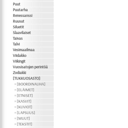
Puut
Puutarha
Renessanssi
Ruusut
Siluetit
Slaavilaiset
Taivas
Talvi
Vesimaailmaa
Viidakko
Viikingit
Vuosisatojen perintöä
Zodiakki
[TUKKUOSASTO]
[BOORDINAUHA]
[ELÄIMET]
[ETNISET]
[KASVIT]
[KUVIOT]
[LAPSUUS]
[MUUT]
[TEKSTIT]