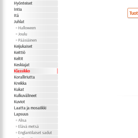
Hyönteiset
Intia
Tuot
Itä
Juhlat
Halloween
Joulu
Pääsiäinen
Keijukaiset
Keittiö
Keltit
Keskiajat
Klassikko
Koralliriutta
Kreikka
Kukat
Kulkuvälineet
Kuviot
Laatta ja mosaiikki
Lapsuus
Alisa
Elävä metsä
Englantilaiset sadut