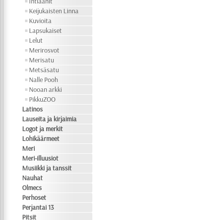
Intiaanit
Keijukaisten Linna
Kuvioita
Lapsukaiset
Lelut
Merirosvot
Merisatu
Metsäsatu
Nalle Pooh
Nooan arkki
PikkuZOO
Latinos
Lauseita ja kirjaimia
Logot ja merkit
Lohikäärmeet
Meri
Meri-illuusiot
Musiikki ja tanssit
Nauhat
Olmecs
Perhoset
Perjantai 13
Pitsit