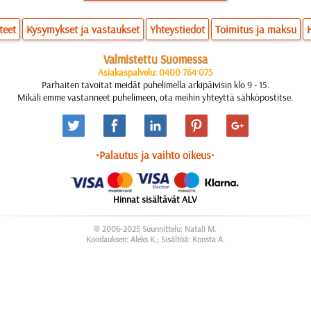
teet
Kysymykset ja vastaukset
Yhteystiedot
Toimitus ja maksu
Valmistettu Suomessa
Asiakaspalvelu: 0400 764 075
Parhaiten tavoitat meidät puhelimella arkipäivisin klo 9 - 15.
Mikäli emme vastanneet puhelimeen, ota meihin yhteyttä sähköpostitse.
•Palautus ja vaihto oikeus•
Hinnat sisältävät ALV
© 2006-2025 Suunnittelu: Natali M.
Koodauksen: Aleks K.; Sisältöä: Konsta A.