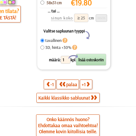
€
19.80
58x31 cm
n tilata?
... tai ...
E TÄSTÄ!
sinun koko
cm
Valitse sapluunan tyyppi
Y
tavallinen
3D, hinta +30%
X
määrä:
kpl.
-1
palaa
+1
Kaikki klassikko sabluunat
Onko käännös huono?
Ehdottakaa omaa vaihtoehtoa!
Olemme kovin kiitollisia teille.