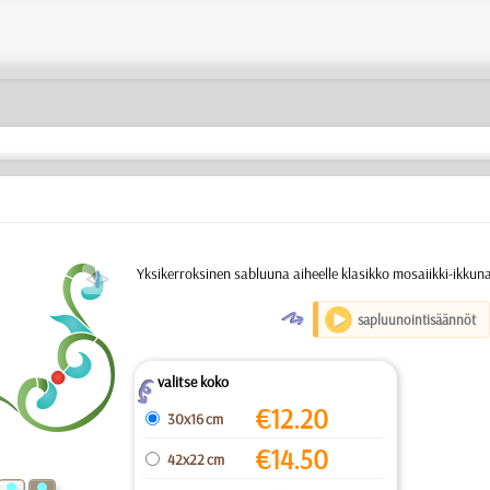
a
Yksikerroksinen sabluuna aiheelle klasikko mosaiikki-ikkun
O
sapluunointisäännöt
valitse koko
Z
€
12.20
30x16 cm
€
14.50
42x22 cm