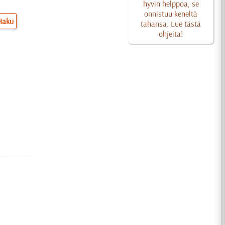
hyvin helppoa, se
onnistuu keneltä
Haku
tahansa. Lue tästä
ohjeita!