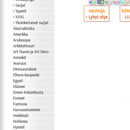
> Sarjat
neuvoja
Mite
> Tapetit
> Lyhyt ohje
LU
> XXXL
> Yksinkertaiset sarjat
Abstraktioita
Amerikka
Arabesque
Arkkitehtuuri
Art Nuovo ja Art Deco
Asteekit
Avaruus
Dinosaurukset
Efesos-kaupunki
Egypti
Eläimet
Ennen Kolumbusta
Esineet
Fantasia
Harsuuntuminen
Hedelmät
Hohloma
Hymiöt