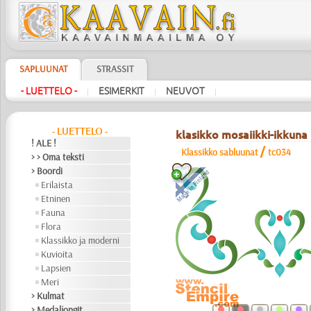
SAPLUUNAT
STRASSIT
- LUETTELO -
ESIMERKIT
NEUVOT
|
|
|
- LUETTELO -
klasikko mosaiikki-ikkuna
! ALE !
/
Klassikko sabluunat
tc034
> > Oma teksti
> Boordi
Erilaista
Etninen
Fauna
Flora
Klassikko ja moderni
Kuvioita
Lapsien
Meri
> Kulmat
> Medaljongit