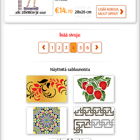
20x18 cm
€14.
LISÄÄ KOKOJA,
70
28x26 cm
alk. 20x18cm ja suur
MUUT OPTIOT
56x50 cm
lisää sivuja:
1
2
3
4
5
6
Näytteitä sabluunoista