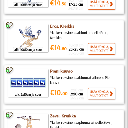
10x14 cm
€14.
LISÄÄ KOKOJA,
50
17x25 cm
alk. 10x14cm ja suur
MUUT OPTIOT
34x48 cm
Eros, Kreikka
Yksikerroksinen sabloni aiheelle Eros,
Kreikka
10x10 cm
€14.
LISÄÄ KOKOJA,
60
25x25 cm
alk. 10x10cm ja suur
MUUT OPTIOT
50x50 cm
Pieni kuuvio
Yksikerroksinen sabluunat aiheelle Pieni
kuuvio
2x10 cm
€10.
LISÄÄ KOKOJA,
00
2x10 cm
alk. 2x10cm ja suur
MUUT OPTIOT
19x92 cm
Zevsi, Kreikka
Yksikerroksinen sapluuna aiheelle Zevsi,
Kreikka