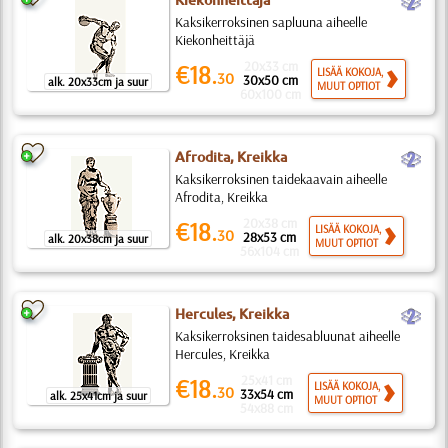
b
Kiekonheittäjä
Kaksikerroksinen sapluuna aiheelle
Kiekonheittäjä
20x33 cm
€18.
LISÄÄ KOKOJA,
30
30x50 cm
alk. 20x33cm ja suur
MUUT OPTIOT
60x100 cm
b
Afrodita, Kreikka
Kaksikerroksinen taidekaavain aiheelle
Afrodita, Kreikka
20x38 cm
€18.
LISÄÄ KOKOJA,
30
28x53 cm
alk. 20x38cm ja suur
MUUT OPTIOT
56x104 cm
b
Hercules, Kreikka
Kaksikerroksinen taidesabluunat aiheelle
Hercules, Kreikka
25x41 cm
€18.
LISÄÄ KOKOJA,
30
33x54 cm
alk. 25x41cm ja suur
MUUT OPTIOT
54x88 cm