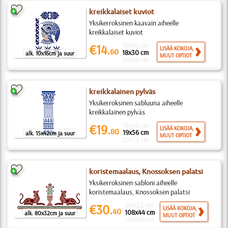
kreikkalaiset kuviot
Yksikerroksinen kaavain aiheelle
kreikkalaiset kuviot
10x16 cm
€14.
LISÄÄ KOKOJA,
60
18x30 cm
alk. 10x16cm ja suur
MUUT OPTIOT
36x58 cm
kreikkalainen pylväs
Yksikerroksinen sabluuna aiheelle
kreikkalainen pylväs
15x42 cm
€19.
LISÄÄ KOKOJA,
80
19x56 cm
alk. 15x42cm ja suur
MUUT OPTIOT
25x73 cm
koristemaalaus, Knossoksen palatsi
Yksikerroksinen sabloni aiheelle
koristemaalaus, Knossoksen palatsi
80x32 cm
€30.
LISÄÄ KOKOJA,
40
108x44 cm
alk. 80x32cm ja suur
MUUT OPTIOT
150x60 cm