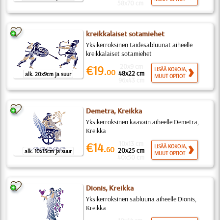
58x70 cm
kreikkalaiset sotamiehet
Yksikerroksinen taidesabluunat aiheelle
kreikkalaiset sotamiehet
20x9 cm
€19.
LISÄÄ KOKOJA,
00
48x22 cm
alk. 20x9cm ja suur
MUUT OPTIOT
96x43 cm
Demetra, Kreikka
Yksikerroksinen kaavain aiheelle Demetra,
Kreikka
10x13 cm
€14.
LISÄÄ KOKOJA,
60
20x25 cm
alk. 10x13cm ja suur
MUUT OPTIOT
40x50 cm
Dionis, Kreikka
Yksikerroksinen sabluuna aiheelle Dionis,
Kreikka