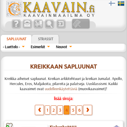
SAPLUUNAT
STRASSIT
- Luettelo -
Esimerkit
Neuvot
KREIKKAAN SAPLUUNAT
Kreikka-aiheiset sapluunat. Kreikan arkkitehtuuri ja kreikan Jumalat. Apollo,
Hercules, Eros, Maljakoita, pilareita ja palatseja. Uusklassismi. Kaikki
kaavaimet ovat
uudelleenkäytettäviä
(muovikaavaimet)!
lisää sivuja:
1
2
3
4
5
6