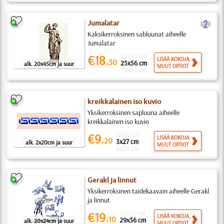
b
Jumalatar
Kaksikerroksinen sabluunat aiheelle
Jumalatar
20x45 cm
€18.
LISÄÄ KOKOJA,
30
25x56 cm
alk. 20x45cm ja suur
MUUT OPTIOT
39x87 cm
kreikkalainen iso kuvio
Yksikerroksinen sapluuna aiheelle
kreikkalainen iso kuvio
2x20 cm
€9.
LISÄÄ KOKOJA,
20
3x27 cm
alk. 2x20cm ja suur
MUUT OPTIOT
6x54 cm
Gerakl ja linnut
Yksikerroksinen taidekaavain aiheelle Gerakl
ja linnut
20x24 cm
€19.
LISÄÄ KOKOJA,
10
29x36 cm
alk. 20x24cm ja suur
MUUT OPTIOT