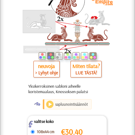
neuvoja
Miten tilata?
> Lyhyt ohje
LUE TÄSTÄ!
Yksikerroksinen sabloni aiheelle
koristemaalaus, Knossoksen palatsi
O
sapluunointisäännöt
valitse koko
Z
€
30.40
108x44 cm