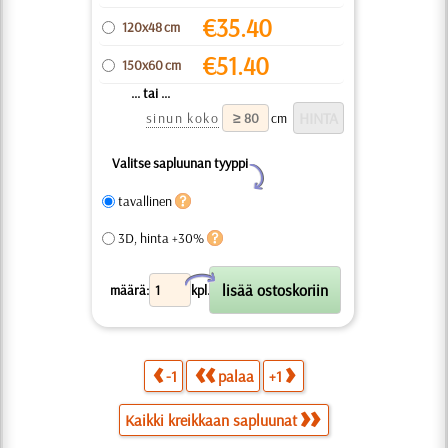
€
35.40
120x48 cm
€
51.40
150x60 cm
... tai ...
sinun koko
cm
Valitse sapluunan tyyppi
Y
tavallinen
3D, hinta +30%
X
määrä:
kpl.
-1
palaa
+1
Kaikki kreikkaan sapluunat