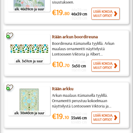
sisustukseen.
alk. 46x39cm ja suur
46x39 cm
€19.
LISÄÄ KOKOJA,
80
46x39 cm
MUUT OPTIOT
92x78 cm
Itään arkun boordireuna
Boordireuna itämaisella tyylillä. Arkun
maalaus ornamentti näyttelystä
Lontooseen Viktoria ja Albert...
alk. 3x31cm ja suur
3x31 cm
€10.
LISÄÄ KOKOJA,
70
5x50 cm
MUUT OPTIOT
11x111 cm
Itään arkku
Arkun maalaus itämaisella tyylillä.
Ornamentti perustuu kokoelmaan
näyttelystä Lontooseen Viktoria ja...
alk. 30x40cm ja suur
30x40 cm
€19.
LISÄÄ KOKOJA,
10
35x46 cm
MUUT OPTIOT
65x85 cm