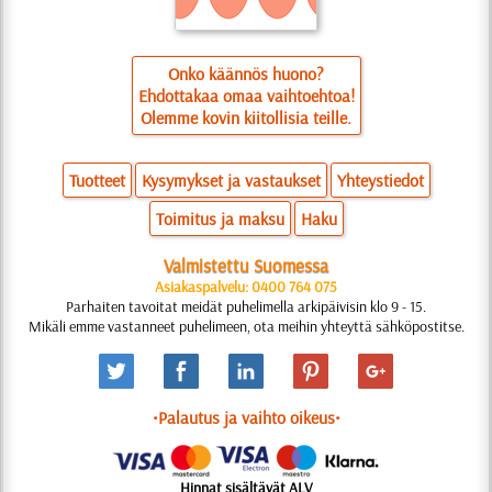
Onko käännös huono?
Ehdottakaa omaa vaihtoehtoa!
Olemme kovin kiitollisia teille.
Tuotteet
Kysymykset ja vastaukset
Yhteystiedot
Toimitus ja maksu
Haku
Valmistettu Suomessa
Asiakaspalvelu: 0400 764 075
Parhaiten tavoitat meidät puhelimella arkipäivisin klo 9 - 15.
Mikäli emme vastanneet puhelimeen, ota meihin yhteyttä sähköpostitse.
•Palautus ja vaihto oikeus•
Hinnat sisältävät ALV