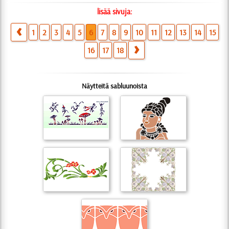
lisää sivuja:
1
2
3
4
5
6
7
8
9
10
11
12
13
14
15
16
17
18
Näytteitä sabluunoista