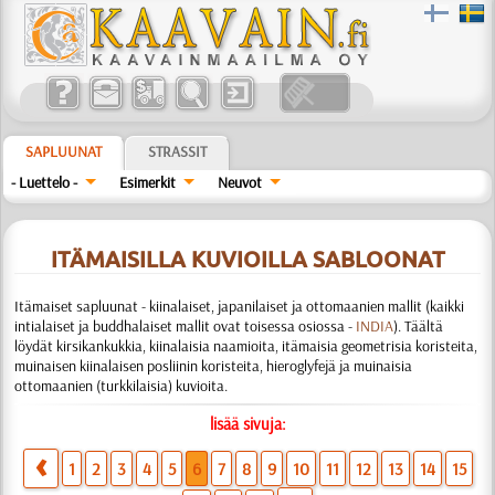
SAPLUUNAT
STRASSIT
- Luettelo -
Esimerkit
Neuvot
ITÄMAISILLA KUVIOILLA SABLOONAT
Itämaiset sapluunat - kiinalaiset, japanilaiset ja ottomaanien mallit (kaikki
intialaiset ja buddhalaiset mallit ovat toisessa osiossa -
INDIA
). Täältä
löydät kirsikankukkia, kiinalaisia naamioita, itämaisia geometrisia koristeita,
muinaisen kiinalaisen posliinin koristeita, hieroglyfejä ja muinaisia
ottomaanien (turkkilaisia) kuvioita.
lisää sivuja:
1
2
3
4
5
6
7
8
9
10
11
12
13
14
15