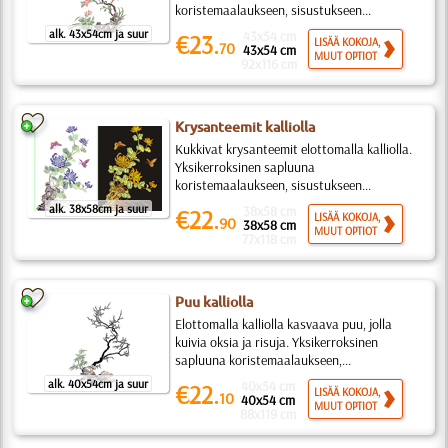
koristemaalaukseen, sisustukseen...
alk. 43x54cm ja suur
43x54 cm
€23.
LISÄÄ KOKOJA,
70
43x54 cm
MUUT OPTIOT
92x116 cm
Krysanteemit kalliolla
Kukkivat krysanteemit elottomalla kalliolla.
Yksikerroksinen sapluuna
koristemaalaukseen, sisustukseen...
alk. 38x58cm ja suur
38x58 cm
€22.
LISÄÄ KOKOJA,
90
38x58 cm
MUUT OPTIOT
77x118 cm
Puu kalliolla
Elottomalla kalliolla kasvaava puu, jolla
kuivia oksia ja risuja. Yksikerroksinen
sapluuna koristemaalaukseen,...
alk. 40x54cm ja suur
40x54 cm
€22.
LISÄÄ KOKOJA,
10
40x54 cm
MUUT OPTIOT
88x119 cm