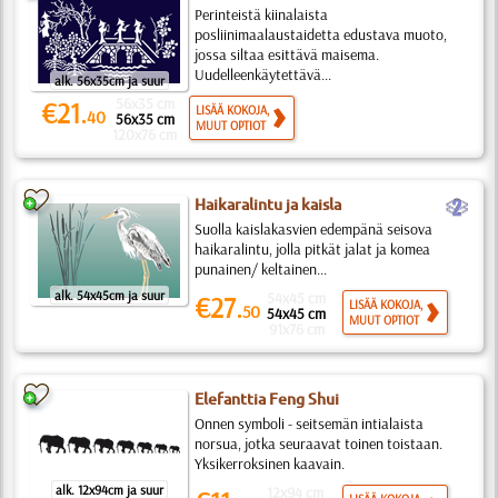
Perinteistä kiinalaista
posliinimaalaustaidetta edustava muoto,
jossa siltaa esittävä maisema.
Uudelleenkäytettävä...
alk. 56x35cm ja suur
56x35 cm
€21.
LISÄÄ KOKOJA,
40
56x35 cm
MUUT OPTIOT
120x76 cm
b
Haikaralintu ja kaisla
Suolla kaislakasvien edempänä seisova
haikaralintu, jolla pitkät jalat ja komea
punainen/ keltainen...
alk. 54x45cm ja suur
54x45 cm
€27.
LISÄÄ KOKOJA,
50
54x45 cm
MUUT OPTIOT
91x76 cm
Elefanttia Feng Shui
Onnen symboli - seitsemän intialaista
norsua, jotka seuraavat toinen toistaan.
Yksikerroksinen kaavain.
alk. 12x94cm ja suur
12x94 cm