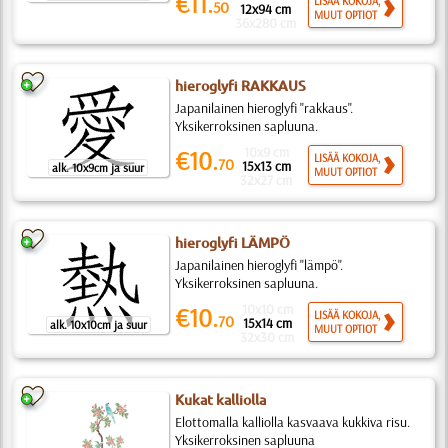
€11.
LISÄÄ KOKOJA,
50
12x94 cm
MUUT OPTIOT
36x280 cm
hieroglyfi RAKKAUS
Japanilainen hieroglyfi "rakkaus".
Yksikerroksinen sapluuna.
10x9 cm
€10.
LISÄÄ KOKOJA,
70
15x13 cm
alk. 10x9cm ja suur
MUUT OPTIOT
32x27 cm
hieroglyfi LÄMPÖ
Japanilainen hieroglyfi "lämpö".
Yksikerroksinen sapluuna.
10x10 cm
€10.
LISÄÄ KOKOJA,
70
15x14 cm
alk. 10x10cm ja suur
MUUT OPTIOT
32x30 cm
Kukat kalliolla
Elottomalla kalliolla kasvaava kukkiva risu.
Yksikerroksinen sapluuna