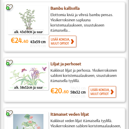
Bambu kallioilla
Elottomia kiviä ja vihreä bambu pensas.
Yksikerroksinen sapluuna
koristemaalaukseen, sisustukseen
itämaisella...
alk. 43x59cm ja suur
43x59 cm
€24.
LISÄÄ KOKOJA,
40
43x59 cm
MUUT OPTIOT
87x119 cm
Liljat ja perhoset
Kukkivat liljat ja perhosia. Yksikerroksinen
sabloni koristemaalaukseen, sisustukseen
itämaisella tyylillä.
alk. 58x32cm ja suur
58x32 cm
€20.
LISÄÄ KOKOJA,
60
58x32 cm
MUUT OPTIOT
92x51 cm
Itämaiset veden liljat
Kukkivat veden liljat itämaisella tyylillä.
Yksikerroksinen sabloni koristemaalaukseen,