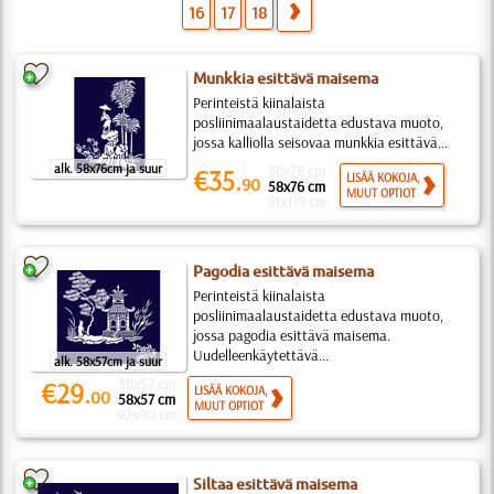
16
17
18
Munkkia esittävä maisema
Perinteistä kiinalaista
posliinimaalaustaidetta edustava muoto,
jossa kalliolla seisovaa munkkia esittävä...
alk. 58x76cm ja suur
58x76 cm
€35.
LISÄÄ KOKOJA,
90
58x76 cm
MUUT OPTIOT
91x119 cm
Pagodia esittävä maisema
Perinteistä kiinalaista
posliinimaalaustaidetta edustava muoto,
jossa pagodia esittävä maisema.
Uudelleenkäytettävä...
alk. 58x57cm ja suur
58x57 cm
€29.
LISÄÄ KOKOJA,
00
58x57 cm
MUUT OPTIOT
92x90 cm
Siltaa esittävä maisema