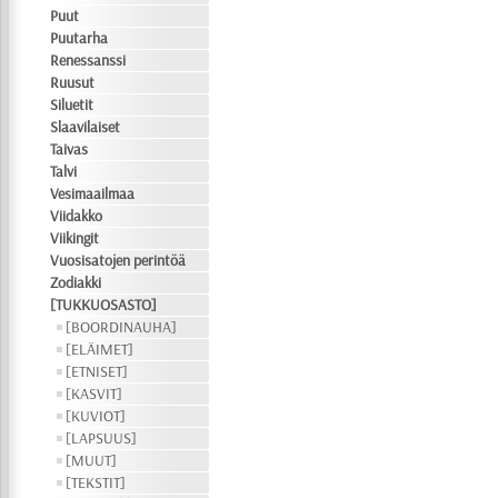
Puut
Puutarha
Renessanssi
Ruusut
Siluetit
Slaavilaiset
Taivas
Talvi
Vesimaailmaa
Viidakko
Viikingit
Vuosisatojen perintöä
Zodiakki
[TUKKUOSASTO]
[BOORDINAUHA]
[ELÄIMET]
[ETNISET]
[KASVIT]
[KUVIOT]
[LAPSUUS]
[MUUT]
[TEKSTIT]