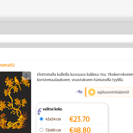
riental52
a
Elottomalla kalliolla kasvaava kukkiva risu. Yksikerroksine
koristemaalaukseen, sisustukseen itämaisella tyylillä.
O
sapluunointisäännöt
valitse koko
Z
€
23.70
43x54 cm
€
48.80
72x90 cm