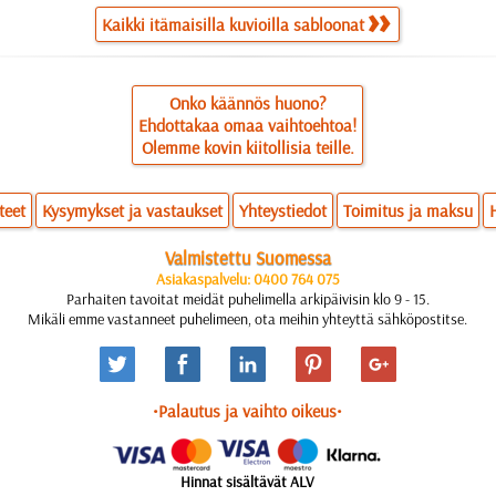
Kaikki itämaisilla kuvioilla sabloonat
Onko käännös huono?
Ehdottakaa omaa vaihtoehtoa!
Olemme kovin kiitollisia teille.
teet
Kysymykset ja vastaukset
Yhteystiedot
Toimitus ja maksu
Valmistettu Suomessa
Asiakaspalvelu: 0400 764 075
Parhaiten tavoitat meidät puhelimella arkipäivisin klo 9 - 15.
Mikäli emme vastanneet puhelimeen, ota meihin yhteyttä sähköpostitse.
•Palautus ja vaihto oikeus•
Hinnat sisältävät ALV