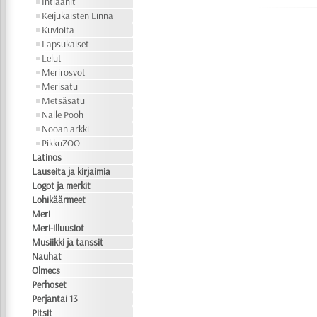
Intiaanit
Keijukaisten Linna
Kuvioita
Lapsukaiset
Lelut
Merirosvot
Merisatu
Metsäsatu
Nalle Pooh
Nooan arkki
PikkuZOO
Latinos
Lauseita ja kirjaimia
Logot ja merkit
Lohikäärmeet
Meri
Meri-illuusiot
Musiikki ja tanssit
Nauhat
Olmecs
Perhoset
Perjantai 13
Pitsit