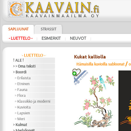
SAPLUUNAT
STRASSIT
- LUETTELO -
ESIMERKIT
NEUVOT
|
|
|
- LUETTELO -
Kukat kalliolla
! ALE !
/
Itämaisilla kuvioilla sabloonat
o
> > Oma teksti
> Boordi
Erilaista
Etninen
Fauna
Flora
Klassikko ja moderni
Kuvioita
Lapsien
Meri
> Kulmat
> Medaljongit