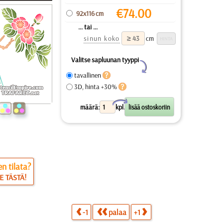
€
74.00
92x116 cm
... tai ...
sinun koko
cm
Valitse sapluunan tyyppi
Y
tavallinen
3D, hinta +30%
X
määrä:
kpl.
n tilata?
E TÄSTÄ!
-1
palaa
+1