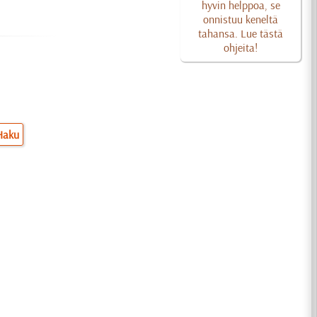
hyvin helppoa, se
onnistuu keneltä
tahansa. Lue tästä
ohjeita!
Haku