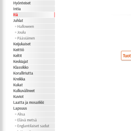
Hyönteiset
Intia
Itä
Juhlat
Halloween
Joulu
Pääsiäinen
Keijukaiset
Keittiö
Tuot
Keltit
Keskiajat
Klassikko
Koralliriutta
Kreikka
Kukat
Kulkuvälineet
Kuviot
Laatta ja mosaiikki
Lapsuus
Alisa
Elävä metsä
Englantilaiset sadut