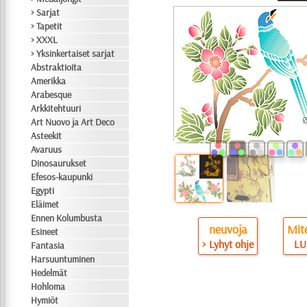
> Sarjat
> Tapetit
> XXXL
> Yksinkertaiset sarjat
Abstraktioita
Amerikka
Arabesque
Arkkitehtuuri
Art Nuovo ja Art Deco
Asteekit
Avaruus
Dinosaurukset
Efesos-kaupunki
Egypti
Eläimet
Ennen Kolumbusta
neuvoja
Mite
Esineet
> Lyhyt ohje
LU
Fantasia
Harsuuntuminen
Hedelmät
Hohloma
Hymiöt