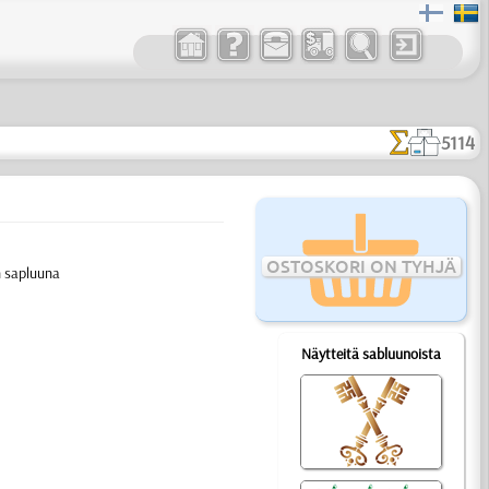
5114
OSTOSKORI ON TYHJÄ
n sapluuna
Näytteitä sabluunoista