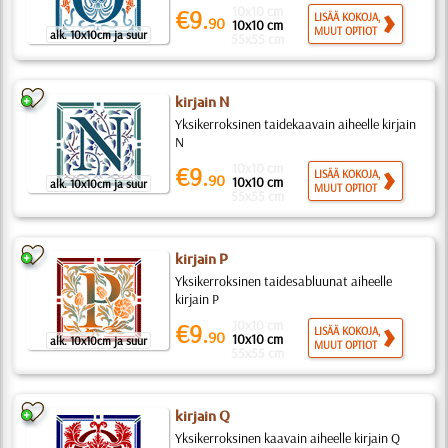
10x10 cm
€9.
LISÄÄ KOKOJA,
90
10x10 cm
MUUT OPTIOT
alk. 10x10cm ja suur
55x55 cm
kirjain N
Yksikerroksinen taidekaavain aiheelle kirjain
N
10x10 cm
€9.
LISÄÄ KOKOJA,
90
10x10 cm
alk. 10x10cm ja suur
MUUT OPTIOT
55x55 cm
kirjain P
Yksikerroksinen taidesabluunat aiheelle
kirjain P
10x10 cm
€9.
LISÄÄ KOKOJA,
90
10x10 cm
alk. 10x10cm ja suur
MUUT OPTIOT
55x55 cm
kirjain Q
Yksikerroksinen kaavain aiheelle kirjain Q