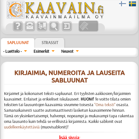
SAPLUUNAT
STRASSIT
- Luettelo -
Esimerkit
Neuvot
KIRJAIMIA, NUMEROITA JA LAUSEITA
SABLUUNAT
Kirjaimet ja kokonaiset teksti-sapluunat. Eri tyylisten aakkosien/kirjaimien
kaavaimet. Erilaiset ja erikieliset iskulauseet.
HUOM!
Te voitte tilata omien
tekstien tai lausuntojen kaavaimia sivumme toisesta
"Oma teksti"
osasta.
Samanaikaisesti saatte automaattisesti lasketun kaavaimenne hinnan.
Tämä on yksinkertaisempi, halvempi, nopeampi ja mukavampi tapa rakentaa
oma lausunto kuin tehdä se erillisistä kirjaimista. Kaikki sablonit ovat
uudelleenkäytettäviä
(muovisablonit)!
lisää sivuja: