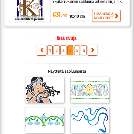
Yksikerroksinen sabluuna aiheelle kirjain K
10x10 cm
€9.
LISÄÄ KOKOJA,
90
10x10 cm
MUUT OPTIOT
alk. 10x10cm ja suur
55x55 cm
lisää sivuja:
1
2
3
4
5
6
Näytteitä sabluunoista