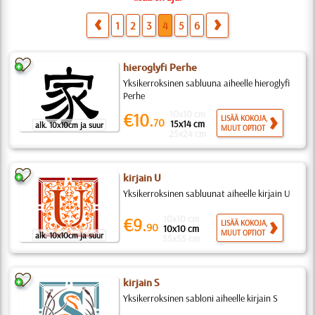
1
2
3
4
5
6
hieroglyfi Perhe
Yksikerroksinen sabluuna aiheelle hieroglyfi
Perhe
10x10 cm
€10.
LISÄÄ KOKOJA,
70
15x14 cm
alk. 10x10cm ja suur
MUUT OPTIOT
25x24 cm
kirjain U
Yksikerroksinen sabluunat aiheelle kirjain U
10x10 cm
€9.
LISÄÄ KOKOJA,
90
10x10 cm
MUUT OPTIOT
alk. 10x10cm ja suur
55x55 cm
kirjain S
Yksikerroksinen sabloni aiheelle kirjain S