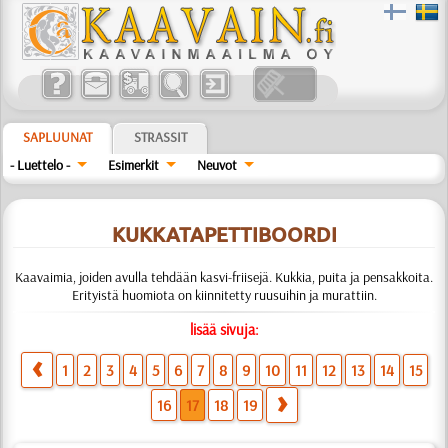
SAPLUUNAT
STRASSIT
- Luettelo -
Esimerkit
Neuvot
KUKKATAPETTIBOORDI
Kaavaimia, joiden avulla tehdään kasvi-friisejä. Kukkia, puita ja pensakkoita.
Erityistä huomiota on kiinnitetty ruusuihin ja murattiin.
lisää sivuja:
1
2
3
4
5
6
7
8
9
10
11
12
13
14
15
16
17
18
19