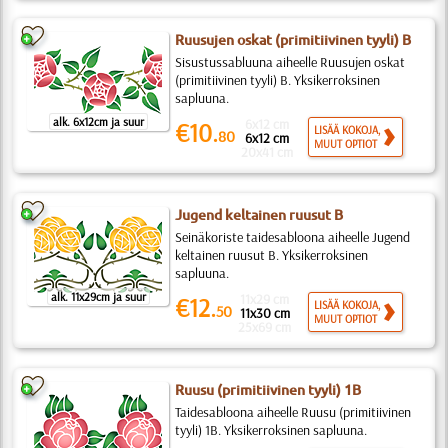
Ruusujen oskat (primitiivinen tyyli) B
Sisustussabluuna aiheelle Ruusujen oskat
(primitiivinen tyyli) B. Yksikerroksinen
sapluuna.
alk. 6x12cm ja suur
6x12 cm
€10.
LISÄÄ KOKOJA,
80
6x12 cm
MUUT OPTIOT
20x41 cm
Jugend keltainen ruusut B
Seinäkoriste taidesabloona aiheelle Jugend
keltainen ruusut B. Yksikerroksinen
sapluuna.
alk. 11x29cm ja suur
11x29 cm
€12.
LISÄÄ KOKOJA,
50
11x30 cm
MUUT OPTIOT
25x69 cm
Ruusu (primitiivinen tyyli) 1B
Taidesabloona aiheelle Ruusu (primitiivinen
tyyli) 1B. Yksikerroksinen sapluuna.