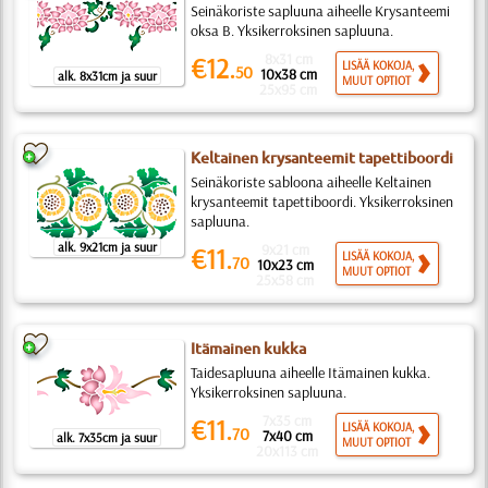
Seinäkoriste sapluuna aiheelle Krysanteemi
oksa B. Yksikerroksinen sapluuna.
8x31 cm
€12.
LISÄÄ KOKOJA,
50
10x38 cm
alk. 8x31cm ja suur
MUUT OPTIOT
25x95 cm
Keltainen krysanteemit tapettiboordi
Seinäkoriste sabloona aiheelle Keltainen
krysanteemit tapettiboordi. Yksikerroksinen
sapluuna.
alk. 9x21cm ja suur
9x21 cm
€11.
LISÄÄ KOKOJA,
70
10x23 cm
MUUT OPTIOT
25x58 cm
Itämainen kukka
Taidesapluuna aiheelle Itämainen kukka.
Yksikerroksinen sapluuna.
7x35 cm
€11.
LISÄÄ KOKOJA,
70
7x40 cm
alk. 7x35cm ja suur
MUUT OPTIOT
20x113 cm