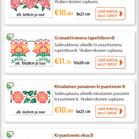
Yksikerroksinen sapluuna.
6x16 cm
€10.
LISÄÄ KOKOJA,
80
8x21 cm
alk. 6x16cm ja suur
MUUT OPTIOT
25x65 cm
Granaattiomena tapettiboordi
Taidesabloona aiheelle Granaattiomena
tapettiboordi. Yksikerroksinen sapluuna.
10x28 cm
€11.
LISÄÄ KOKOJA,
70
10x28 cm
alk. 10x28cm ja suur
MUUT OPTIOT
25x69 cm
Kiinalainen punainen krysanteemi B
Taidesapluuna aiheelle Kiinalainen punainen
krysanteemi B. Yksikerroksinen sapluuna.
6x24 cm
€10.
LISÄÄ KOKOJA,
80
6x25 cm
alk. 6x24cm ja suur
MUUT OPTIOT
20x84 cm
Krysanteemi oksa B