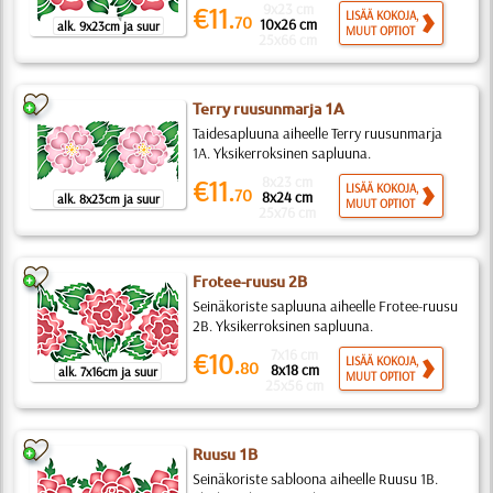
9x23 cm
€11.
LISÄÄ KOKOJA,
70
10x26 cm
alk. 9x23cm ja suur
MUUT OPTIOT
25x66 cm
Terry ruusunmarja 1A
Taidesapluuna aiheelle Terry ruusunmarja
1A. Yksikerroksinen sapluuna.
8x23 cm
€11.
LISÄÄ KOKOJA,
70
8x24 cm
alk. 8x23cm ja suur
MUUT OPTIOT
25x76 cm
Frotee-ruusu 2B
Seinäkoriste sapluuna aiheelle Frotee-ruusu
2B. Yksikerroksinen sapluuna.
7x16 cm
€10.
LISÄÄ KOKOJA,
80
8x18 cm
alk. 7x16cm ja suur
MUUT OPTIOT
25x56 cm
Ruusu 1B
Seinäkoriste sabloona aiheelle Ruusu 1B.