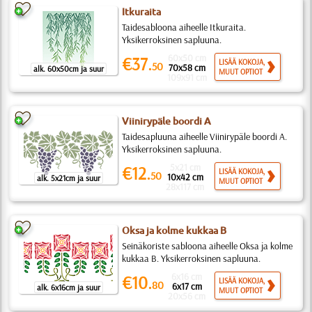
Itkuraita
Taidesabloona aiheelle Itkuraita.
Yksikerroksinen sapluuna.
60x50 cm
€37.
LISÄÄ KOKOJA,
50
70x58 cm
alk. 60x50cm ja suur
MUUT OPTIOT
109x91 cm
Viinirypäle boordi A
Taidesapluuna aiheelle Viinirypäle boordi A.
Yksikerroksinen sapluuna.
5x21 cm
€12.
LISÄÄ KOKOJA,
50
10x42 cm
alk. 5x21cm ja suur
MUUT OPTIOT
28x117 cm
Oksa ja kolme kukkaa B
Seinäkoriste sabloona aiheelle Oksa ja kolme
kukkaa B. Yksikerroksinen sapluuna.
6x16 cm
€10.
LISÄÄ KOKOJA,
80
6x17 cm
alk. 6x16cm ja suur
MUUT OPTIOT
20x56 cm