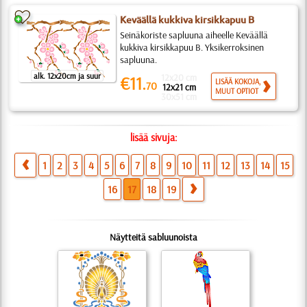
Keväällä kukkiva kirsikkapuu B
Seinäkoriste sapluuna aiheelle Keväällä
kukkiva kirsikkapuu B. Yksikerroksinen
sapluuna.
alk. 12x20cm ja suur
12x20 cm
€11.
LISÄÄ KOKOJA,
70
12x21 cm
MUUT OPTIOT
30x51 cm
lisää sivuja:
1
2
3
4
5
6
7
8
9
10
11
12
13
14
15
16
17
18
19
Näytteitä sabluunoista