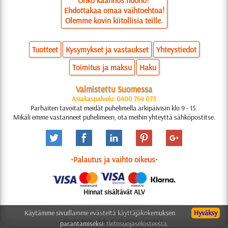
Onko käännös huono?
Ehdottakaa omaa vaihtoehtoa!
Olemme kovin kiitollisia teille.
Tuotteet
Kysymykset ja vastaukset
Yhteystiedot
Toimitus ja maksu
Haku
Valmistettu Suomessa
Asiakaspalvelu: 0400 764 075
Parhaiten tavoitat meidät puhelimella arkipäivisin klo 9 - 15.
Mikäli emme vastanneet puhelimeen, ota meihin yhteyttä sähköpostitse.
•Palautus ja vaihto oikeus•
Hinnat sisältävät ALV
Käytämme sivuillamme evästeitä käyttäjäkokemuksen
Hyväksy
© 2006-2025 Suunnittelu: Natali M.
Koodauksen: Aleks K.; Sisältöä: Konsta A.
parantamiseksi:
tietosuojaselosteesta.