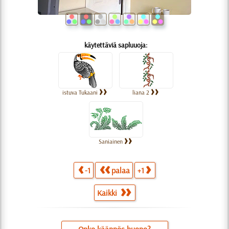
käytettäviä sapluuoja:
istuva Tukaani
liana 2
Saniainen
-1
palaa
+1
Kaikki