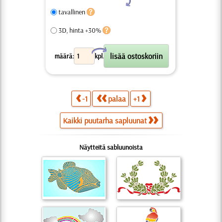
tavallinen
3D, hinta +30%
X
määrä:
kpl.
-1
palaa
+1
Kaikki puutarha sapluunat
Näytteitä sabluunoista