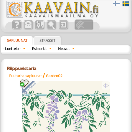
SAPLUUNAT
STRASSIT
- Luettelo -
Esimerkit
Neuvot
Riippuvistaria
/
Puutarha sapluunat
Garden02
a