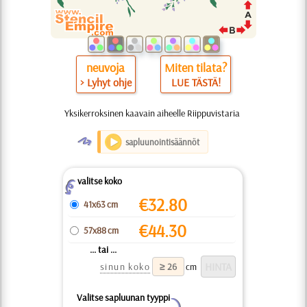
neuvoja
Miten tilata?
> Lyhyt ohje
LUE TÄSTÄ!
Yksikerroksinen kaavain aiheelle Riippuvistaria
O
sapluunointisäännöt
valitse koko
Z
€
32.80
41x63 cm
€
44.30
57x88 cm
... tai ...
sinun koko
cm
Valitse sapluunan tyyppi
Y