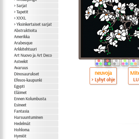
> Sarjat
> Tapetit
> XXXL
> Yksinkertaiset sarjat
Abstraktioita
Amerikka
Arabesque
Arkkitehtuuri
Art Nuovo ja Art Deco
Asteekit
Avaruus
neuvoja
Mite
Dinosaurukset
> Lyhyt ohje
LU
Efesos-kaupunki
Egypti
Eläimet
Ennen Kolumbusta
Esineet
Fantasia
Harsuuntuminen
Hedelmät
Hohloma
Hymiöt