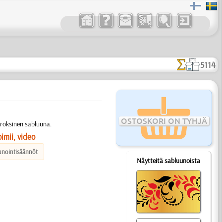
5114
OSTOSKORI ON TYHJÄ
rroksinen sabluuna.
imii, video
unointisäännöt
Näytteitä sabluunoista