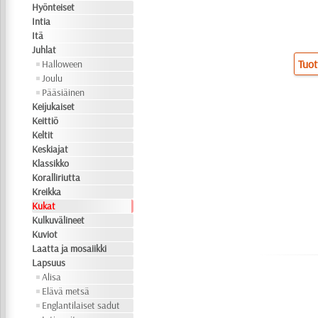
Hyönteiset
Intia
Itä
Juhlat
Tuot
Halloween
Joulu
Pääsiäinen
Keijukaiset
Keittiö
Keltit
Keskiajat
Klassikko
Koralliriutta
Kreikka
Kukat
Kulkuvälineet
Kuviot
Laatta ja mosaiikki
Lapsuus
Alisa
Elävä metsä
Englantilaiset sadut