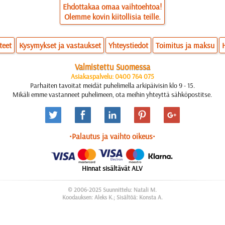
Ehdottakaa omaa vaihtoehtoa!
Olemme kovin kiitollisia teille.
teet
Kysymykset ja vastaukset
Yhteystiedot
Toimitus ja maksu
Valmistettu Suomessa
Asiakaspalvelu: 0400 764 075
Parhaiten tavoitat meidät puhelimella arkipäivisin klo 9 - 15.
Mikäli emme vastanneet puhelimeen, ota meihin yhteyttä sähköpostitse.
•Palautus ja vaihto oikeus•
Hinnat sisältävät ALV
© 2006-2025 Suunnittelu: Natali M.
Koodauksen: Aleks K.; Sisältöä: Konsta A.