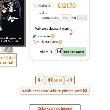
€
121.70
90x119 cm
... tai ...
sinun koko
cm
Valitse sapluunan tyyppi
Y
tavallinen
3D, hinta +30%
X
määrä:
kpl.
n tilata?
E TÄSTÄ!
-1
palaa
+1
Kaikki sabluunat kukkien piirtämiseen
Onko käännös huono?