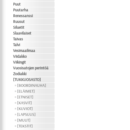
Puut
Puutarha
Renessanssi
Ruusut
Siluetit
Slaavilaiset
Taivas
Talvi
Vesimaailmaa
Viidakko
Viikingit
Vuosisatojen perintöä
Zodiakki
[TUKKUOSASTO]
[BOORDINAUHA]
[ELÄIMET]
[ETNISET]
[KASVIT]
[KUVIOT]
[LAPSUUS]
[MUUT]
[TEKSTIT]