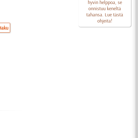
hyvin helppoa, se
onnistuu keneltä
tahansa. Lue tästä
ohjeita!
Haku