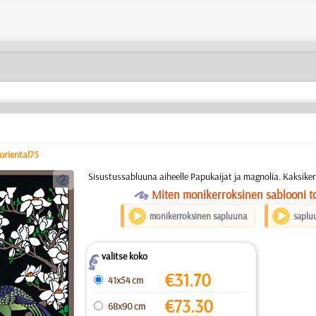
oriental75
b
Sisustussabluuna aiheelle Papukaijat ja magnolia. Kaksike
O
Miten monikerroksinen sablooni to
monikerroksinen sapluuna
saplu
valitse koko
Z
€
31.70
41x54 cm
€
73.30
68x90 cm