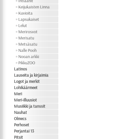
Intiaanit
Keijukaisten Linna
Kuvioita
Lapsukaiset
Lelut
Merirosvot
Merisatu
Metsäsatu
Nalle Pooh
Nooan arkki
PikkuZOO
Latinos
Lauseita ja kirjaimia
Logot ja merkit
Lohikäärmeet
Meri
Meri-illuusiot
Musiikki ja tanssit
Nauhat
Olmecs
Perhoset
Perjantai 13
Pitsit