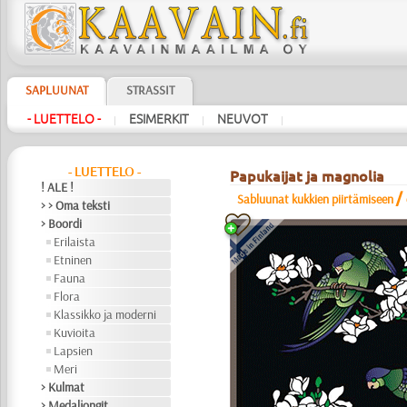
SAPLUUNAT
STRASSIT
- LUETTELO -
ESIMERKIT
NEUVOT
|
|
|
- LUETTELO -
Papukaijat ja magnolia
! ALE !
/
Sabluunat kukkien piirtämiseen
> > Oma teksti
> Boordi
Erilaista
Etninen
Fauna
Flora
Klassikko ja moderni
Kuvioita
Lapsien
Meri
> Kulmat
> Medaljongit