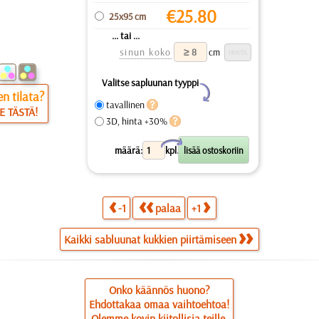
€
25.80
25x95 cm
... tai ...
sinun koko
cm
Valitse sapluunan tyyppi
Y
n tilata?
tavallinen
E TÄSTÄ!
3D, hinta +30%
X
määrä:
kpl.
-1
palaa
+1
Kaikki sabluunat kukkien piirtämiseen
Onko käännös huono?
Ehdottakaa omaa vaihtoehtoa!
Olemme kovin kiitollisia teille.