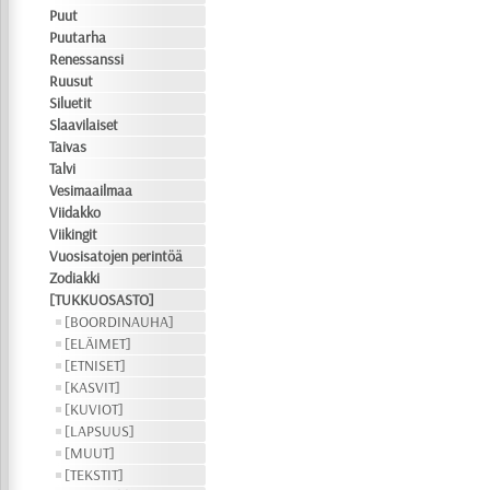
Puut
Puutarha
Renessanssi
Ruusut
Siluetit
Slaavilaiset
Taivas
Talvi
Vesimaailmaa
Viidakko
Viikingit
Vuosisatojen perintöä
Zodiakki
[TUKKUOSASTO]
[BOORDINAUHA]
[ELÄIMET]
[ETNISET]
[KASVIT]
[KUVIOT]
[LAPSUUS]
[MUUT]
[TEKSTIT]