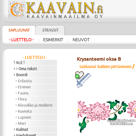
SAPLUUNAT
STRASSIT
- LUETTELO -
ESIMERKIT
NEUVOT
|
|
|
- LUETTELO -
Krysanteemi oksa B
! ALE !
/
Sabluunat kukkien piirtämiseen
> > Oma teksti
> Boordi
Erilaista
Etninen
Fauna
Flora
Klassikko ja moderni
Kuvioita
Lapsien
Meri
> Kulmat
> Medaljongit