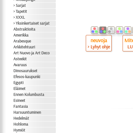
> Sarjat
> Tapetit
> XXXL
> Yksinkertaiset sarjat
Abstraktioita
Amerikka
neuvoja
Mite
Arabesque
> Lyhyt ohje
LU
Arkkitehtuuri
Art Nuovo ja Art Deco
Asteekit
Avaruus
Dinosaurukset
Efesos-kaupunki
Egypti
Eläimet
Ennen Kolumbusta
Esineet
Fantasia
Harsuuntuminen
Hedelmät
Hohloma
Hymiöt