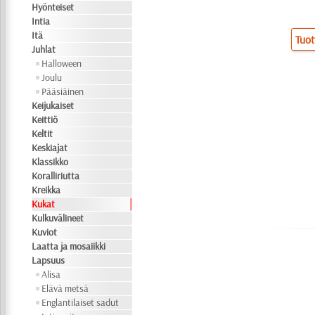
Hyönteiset
Intia
Itä
Tuot
Juhlat
Halloween
Joulu
Pääsiäinen
Keijukaiset
Keittiö
Keltit
Keskiajat
Klassikko
Koralliriutta
Kreikka
Kukat
Kulkuvälineet
Kuviot
Laatta ja mosaiikki
Lapsuus
Alisa
Elävä metsä
Englantilaiset sadut