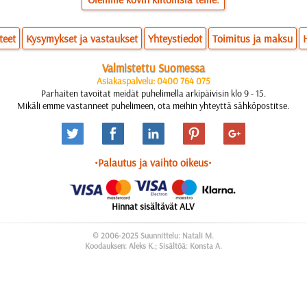
teet
Kysymykset ja vastaukset
Yhteystiedot
Toimitus ja maksu
Valmistettu Suomessa
Asiakaspalvelu: 0400 764 075
Parhaiten tavoitat meidät puhelimella arkipäivisin klo 9 - 15.
Mikäli emme vastanneet puhelimeen, ota meihin yhteyttä sähköpostitse.
•Palautus ja vaihto oikeus•
Hinnat sisältävät ALV
© 2006-2025 Suunnittelu: Natali M.
Koodauksen: Aleks K.; Sisältöä: Konsta A.