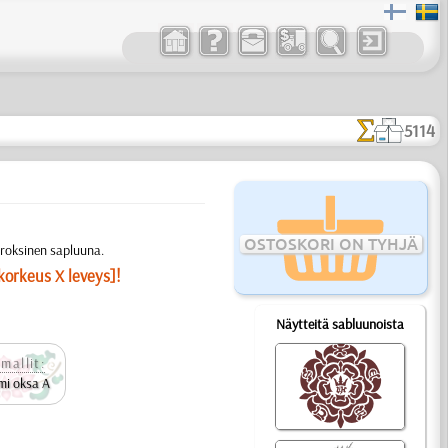
5114
OSTOSKORI ON TYHJÄ
rroksinen sapluuna.
korkeus X leveys]!
Näytteitä sabluunoista
mallit:
mi oksa A