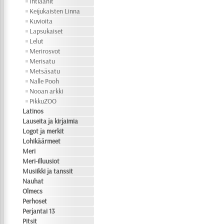
Intiaanit
Keijukaisten Linna
Kuvioita
Lapsukaiset
Lelut
Merirosvot
Merisatu
Metsäsatu
Nalle Pooh
Nooan arkki
PikkuZOO
Latinos
Lauseita ja kirjaimia
Logot ja merkit
Lohikäärmeet
Meri
Meri-illuusiot
Musiikki ja tanssit
Nauhat
Olmecs
Perhoset
Perjantai 13
Pitsit