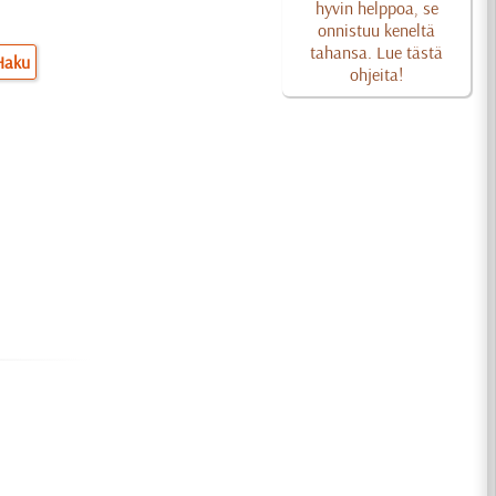
hyvin helppoa, se
onnistuu keneltä
tahansa. Lue tästä
Haku
ohjeita!