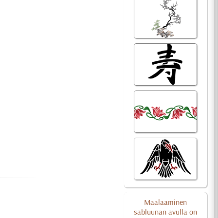
Maalaaminen
sabluunan avulla on