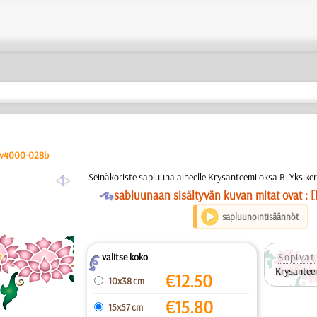
v4000-028b
a
Seinäkoriste sapluuna aiheelle Krysanteemi oksa B. Yksike
O
sabluunaan sisältyvän kuvan mitat ovat : [
sapluunointisäännöt
valitse koko
Sopivat 
Z
Krysantee
€
12.50
10x38 cm
€
15.80
15x57 cm