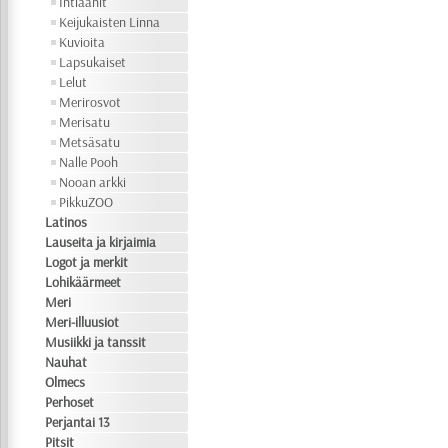
Intiaanit
Keijukaisten Linna
Kuvioita
Lapsukaiset
Lelut
Merirosvot
Merisatu
Metsäsatu
Nalle Pooh
Nooan arkki
PikkuZOO
Latinos
Lauseita ja kirjaimia
Logot ja merkit
Lohikäärmeet
Meri
Meri-illuusiot
Musiikki ja tanssit
Nauhat
Olmecs
Perhoset
Perjantai 13
Pitsit