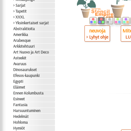
> Sarjat
> Tapetit
> XXXL
> Yksinkertaiset sarjat
Abstraktioita
neuvoja
Mite
Amerikka
> Lyhyt ohje
LU
Arabesque
Arkkitehtuuri
Art Nuovo ja Art Deco
Asteekit
Avaruus
Dinosaurukset
Efesos-kaupunki
Egypti
Eläimet
Ennen Kolumbusta
Esineet
Fantasia
Harsuuntuminen
Hedelmät
Hohloma
Hymiöt