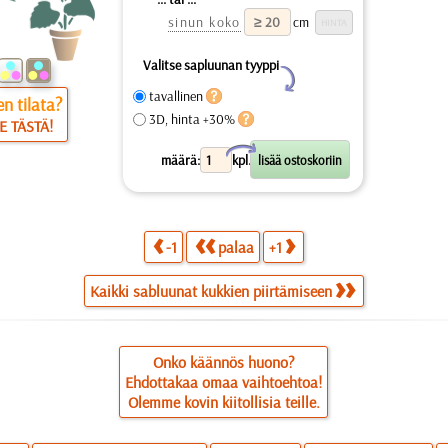
sinun koko
cm
Valitse sapluunan tyyppi
Y
tavallinen
n tilata?
3D, hinta +30%
E TÄSTÄ!
X
määrä:
kpl.
-1
palaa
+1
Kaikki sabluunat kukkien piirtämiseen
Onko käännös huono?
Ehdottakaa omaa vaihtoehtoa!
Olemme kovin kiitollisia teille.