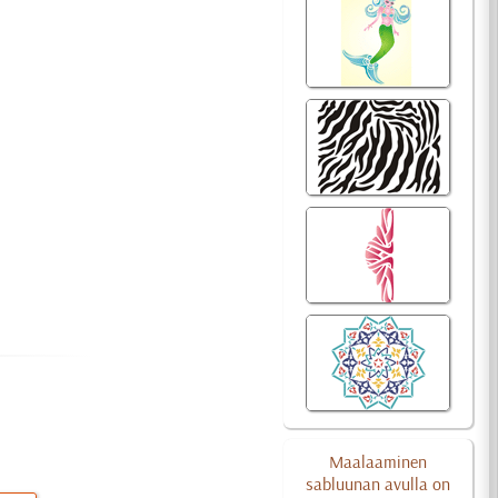
Maalaaminen
sabluunan avulla on