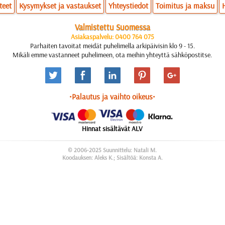
teet
Kysymykset ja vastaukset
Yhteystiedot
Toimitus ja maksu
Valmistettu Suomessa
Asiakaspalvelu: 0400 764 075
Parhaiten tavoitat meidät puhelimella arkipäivisin klo 9 - 15.
Mikäli emme vastanneet puhelimeen, ota meihin yhteyttä sähköpostitse.
•Palautus ja vaihto oikeus•
Hinnat sisältävät ALV
© 2006-2025 Suunnittelu: Natali M.
Koodauksen: Aleks K.; Sisältöä: Konsta A.