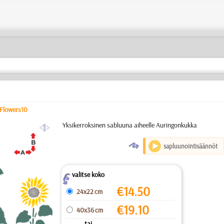
Flowers10
a
Yksikerroksinen sabluuna aiheelle Auringonkukka
O
sapluunointisäännöt
valitse koko
Z
€
14.50
24x22 cm
€
19.10
40x36 cm
... tai ...