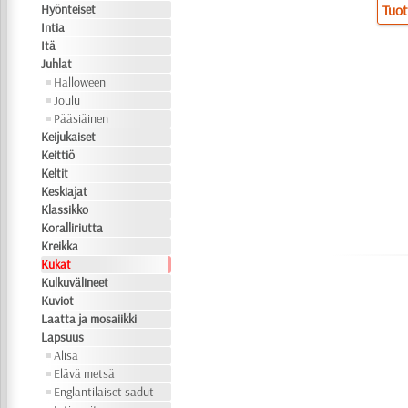
Hyönteiset
Tuot
Intia
Itä
Juhlat
Halloween
Joulu
Pääsiäinen
Keijukaiset
Keittiö
Keltit
Keskiajat
Klassikko
Koralliriutta
Kreikka
Kukat
Kulkuvälineet
Kuviot
Laatta ja mosaiikki
Lapsuus
Alisa
Elävä metsä
Englantilaiset sadut