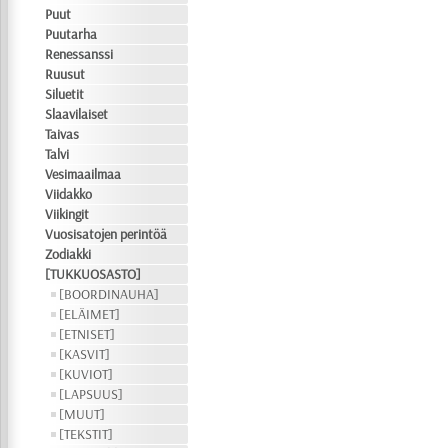
Puut
Puutarha
Renessanssi
Ruusut
Siluetit
Slaavilaiset
Taivas
Talvi
Vesimaailmaa
Viidakko
Viikingit
Vuosisatojen perintöä
Zodiakki
[TUKKUOSASTO]
[BOORDINAUHA]
[ELÄIMET]
[ETNISET]
[KASVIT]
[KUVIOT]
[LAPSUUS]
[MUUT]
[TEKSTIT]