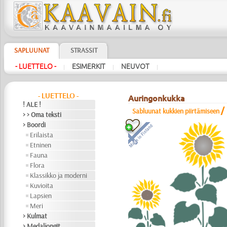
SAPLUUNAT
STRASSIT
- LUETTELO -
ESIMERKIT
NEUVOT
|
|
|
- LUETTELO -
Auringonkukka
! ALE !
/
Sabluunat kukkien piirtämiseen
> > Oma teksti
> Boordi
Erilaista
Etninen
Fauna
Flora
Klassikko ja moderni
Kuvioita
Lapsien
Meri
> Kulmat
> Medaljongit