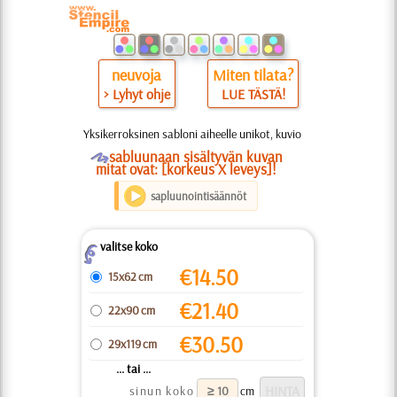
neuvoja
Miten tilata?
> Lyhyt ohje
LUE TÄSTÄ!
Yksikerroksinen sabloni aiheelle unikot, kuvio
O
sabluunaan sisältyvän kuvan
mitat ovat: [korkeus X leveys]!
sapluunointisäännöt
valitse koko
Z
€
14.50
15x62 cm
€
21.40
22x90 cm
€
30.50
29x119 cm
... tai ...
sinun koko
cm