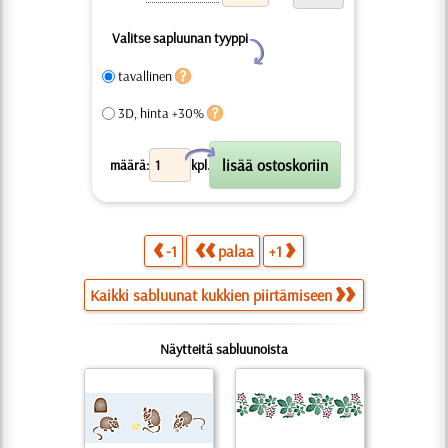
Valitse sapluunan tyyppi
Y
tavallinen
3D, hinta +30%
X
määrä:
kpl.
-1
palaa
+1
Kaikki sabluunat kukkien piirtämiseen
Näytteitä sabluunoista