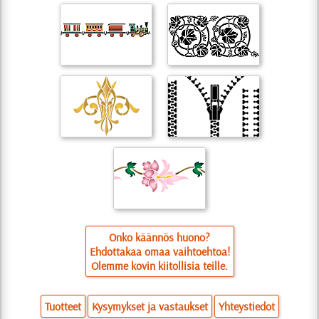
Onko käännös huono?
Ehdottakaa omaa vaihtoehtoa!
Olemme kovin kiitollisia teille.
Tuotteet
Kysymykset ja vastaukset
Yhteystiedot