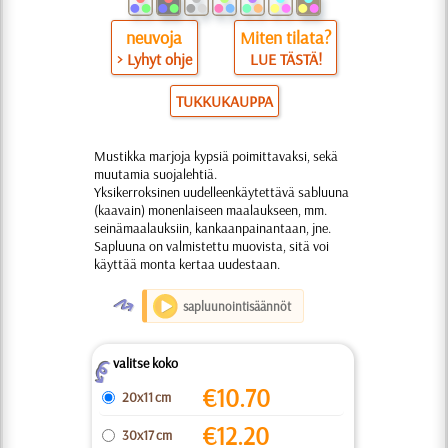
neuvoja
Miten tilata?
> Lyhyt ohje
LUE TÄSTÄ!
TUKKUKAUPPA
Mustikka marjoja kypsiä poimittavaksi, sekä
muutamia suojalehtiä.
Yksikerroksinen uudelleenkäytettävä sabluuna
(kaavain) monenlaiseen maalaukseen, mm.
seinämaalauksiin, kankaanpainantaan, jne.
Sapluuna on valmistettu muovista, sitä voi
käyttää monta kertaa uudestaan.
O
sapluunointisäännöt
valitse koko
Z
€
10.70
20x11 cm
€
12.20
30x17 cm