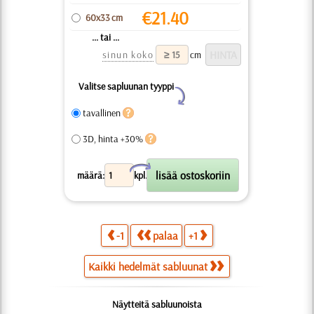
€
21.40
60x33 cm
... tai ...
sinun koko
cm
Valitse sapluunan tyyppi
Y
tavallinen
3D, hinta +30%
X
määrä:
kpl.
-1
palaa
+1
Kaikki hedelmät sabluunat
Näytteitä sabluunoista