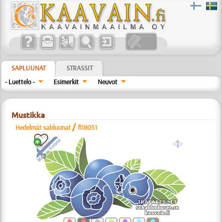
SAPLUUNAT
STRASSIT
- Luettelo -
Esimerkit
Neuvot
Mustikka
/
Hedelmät sabluunat
fi18051
a