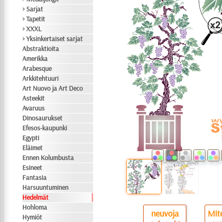
> Sarjat
> Tapetit
> XXXL
> Yksinkertaiset sarjat
Abstraktioita
Amerikka
Arabesque
Arkkitehtuuri
Art Nuovo ja Art Deco
Asteekit
Avaruus
Dinosaurukset
Efesos-kaupunki
Egypti
Eläimet
Ennen Kolumbusta
Esineet
Fantasia
Harsuuntuminen
Hedelmät
Hohloma
neuvoja
Mite
Hymiöt