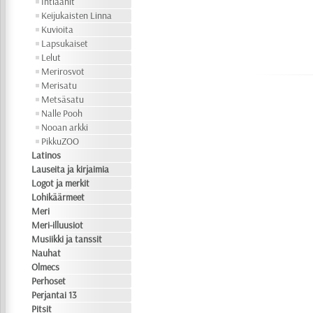
Intiaanit
Keijukaisten Linna
Kuvioita
Lapsukaiset
Lelut
Merirosvot
Merisatu
Metsäsatu
Nalle Pooh
Nooan arkki
PikkuZOO
Latinos
Lauseita ja kirjaimia
Logot ja merkit
Lohikäärmeet
Meri
Meri-illuusiot
Musiikki ja tanssit
Nauhat
Olmecs
Perhoset
Perjantai 13
Pitsit