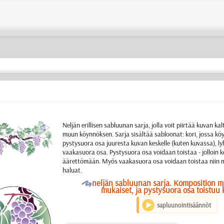
a
Neljän erillisen sabluunan sarja, jolla voit piirtää kuvan k
muun köynnöksen. Sarja sisältää sabloonat: kori, jossa kö
pystysuora osa juuresta kuvan keskelle (kuten kuvassa), ly
vaakasuora osa. Pystysuora osa voidaan toistaa - jolloin 
äärettömään. Myös vaakasuora osa voidaan toistaa niin 
haluat.
O
neljän sabluunan sarja. Komposition m
mukaiset, ja pystysuora osa toistuu 
sapluunointisäännöt