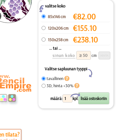
valitse koko
Z
€
82.00
85x146 cm
€
155.10
120x206 cm
€
238.10
150x258 cm
... tai ...
sinun koko
cm
Valitse sapluunan tyyppi
Y
tavallinen
3D, hinta +30%
X
määrä:
kpl.
n tilata?