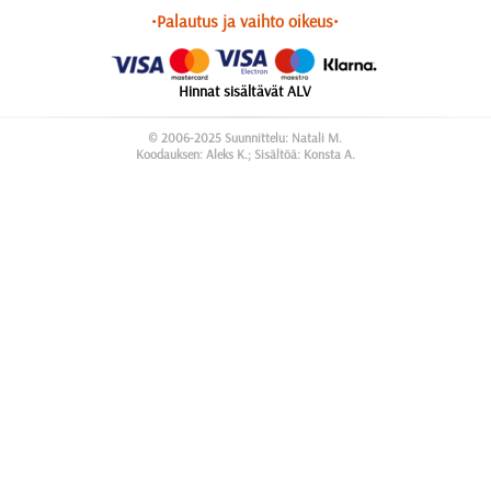
•Palautus ja vaihto oikeus•
Hinnat sisältävät ALV
© 2006-2025 Suunnittelu: Natali M.
Koodauksen: Aleks K.; Sisältöä: Konsta A.