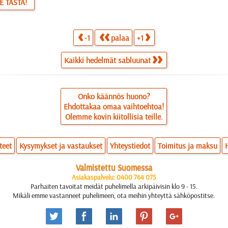
E TÄSTÄ!
-1
palaa
+1
Kaikki hedelmät sabluunat
Onko käännös huono?
Ehdottakaa omaa vaihtoehtoa!
Olemme kovin kiitollisia teille.
teet
Kysymykset ja vastaukset
Yhteystiedot
Toimitus ja maksu
Valmistettu Suomessa
Asiakaspalvelu: 0400 764 075
Parhaiten tavoitat meidät puhelimella arkipäivisin klo 9 - 15.
Mikäli emme vastanneet puhelimeen, ota meihin yhteyttä sähköpostitse.