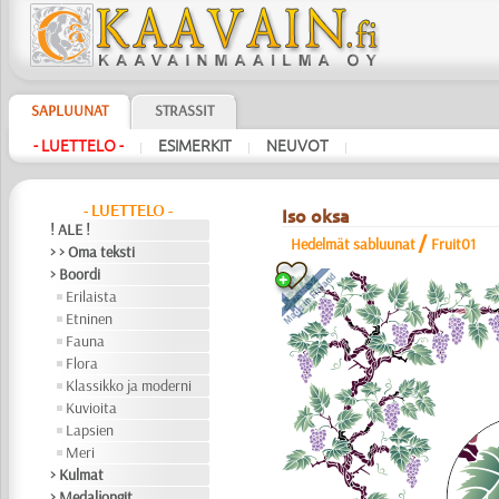
SAPLUUNAT
STRASSIT
- LUETTELO -
ESIMERKIT
NEUVOT
|
|
|
- LUETTELO -
Iso oksa
! ALE !
/
Hedelmät sabluunat
Fruit01
> > Oma teksti
> Boordi
Erilaista
Etninen
Fauna
Flora
Klassikko ja moderni
Kuvioita
Lapsien
Meri
> Kulmat
> Medaljongit