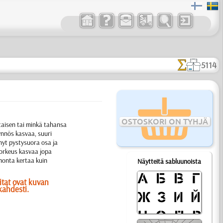
5114
OSTOSKORI ON TYHJÄ
altaisen tai minkä tahansa
ynnös kasvaa, suuri
hyt pystysuora osa ja
korkeus kasvaa jopa
monta kertaa kuin
Näytteitä sabluunoista
itat ovat kuvan
kahdesti.