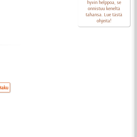
hyvin helppoa, se
onnistuu keneltä
tahansa. Lue tästä
ohjeita!
Haku