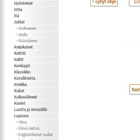
> Lyhyt ohje
LU
Hyönteiset
Intia
Itä
Juhlat
Halloween
Joulu
Pääsiäinen
Keijukaiset
Keittiö
Keltit
Keskiajat
Klassikko
Koralliriutta
Kreikka
Tuot
Kukat
Kulkuvälineet
Kuviot
Laatta ja mosaiikki
Lapsuus
Alisa
Elävä metsä
Englantilaiset sadut