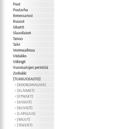
Puut
Puutarha
Renessanssi
Ruusut
Siluetit
Slaavilaiset
Taivas
Talvi
Vesimaailmaa
Viidakko
Viikingit
Vuosisatojen perintöä
Zodiakki
[TUKKUOSASTO]
[BOORDINAUHA]
[ELÄIMET]
[ETNISET]
[KASVIT]
[KUVIOT]
[LAPSUUS]
[MUUT]
[TEKSTIT]