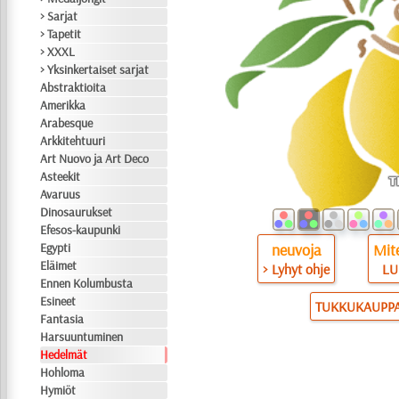
> Sarjat
> Tapetit
> XXXL
> Yksinkertaiset sarjat
Abstraktioita
Amerikka
Arabesque
Arkkitehtuuri
Art Nuovo ja Art Deco
Asteekit
Avaruus
Dinosaurukset
Efesos-kaupunki
neuvoja
Mite
Egypti
Eläimet
> Lyhyt ohje
LU
Ennen Kolumbusta
Esineet
TUKKUKAUPP
Fantasia
Harsuuntuminen
Hedelmät
Hohloma
Hymiöt