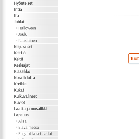
Hyönteiset
Intia
Itä
Juhlat
Halloween
Joulu
Pääsiäinen
Keijukaiset
Keittiö
Tuot
Keltit
Keskiajat
Klassikko
Koralliriutta
Kreikka
Kukat
Kulkuvälineet
Kuviot
Laatta ja mosaiikki
Lapsuus
Alisa
Elävä metsä
Englantilaiset sadut