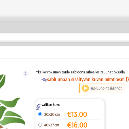
a
Yksikerroksinen taide sabloona aiheellesitruunat oksalla
O
sabluunaan sisältyvän kuvan mitat ovat: [
sapluunointisäännöt
valitse koko
Z
€
13.00
30x20 cm
€
16.00
40x27 cm