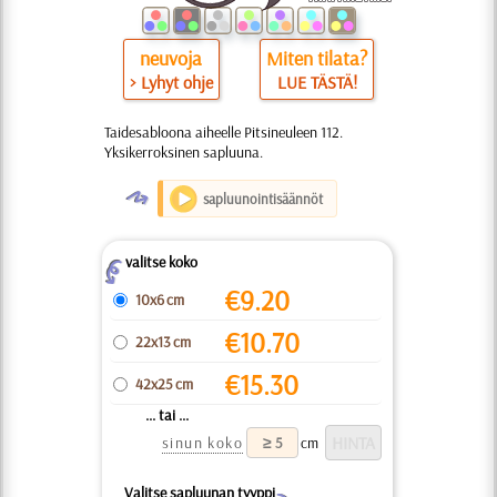
neuvoja
Miten tilata?
> Lyhyt ohje
LUE TÄSTÄ!
Taidesabloona aiheelle Pitsineuleen 112.
Yksikerroksinen sapluuna.
O
sapluunointisäännöt
valitse koko
Z
€
9.20
10x6 cm
€
10.70
22x13 cm
€
15.30
42x25 cm
... tai ...
sinun koko
cm
Valitse sapluunan tyyppi