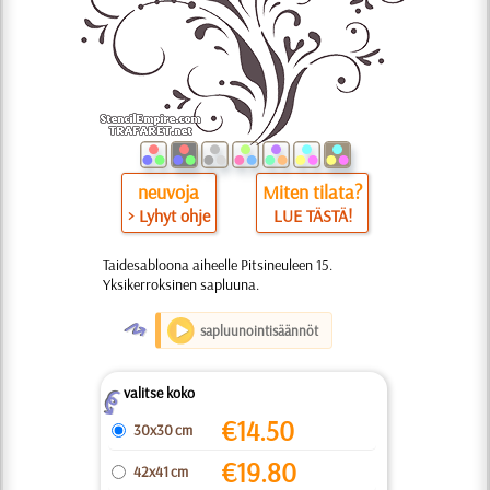
neuvoja
Miten tilata?
> Lyhyt ohje
LUE TÄSTÄ!
Taidesabloona aiheelle Pitsineuleen 15.
Yksikerroksinen sapluuna.
O
sapluunointisäännöt
valitse koko
Z
€
14.50
30x30 cm
€
19.80
42x41 cm