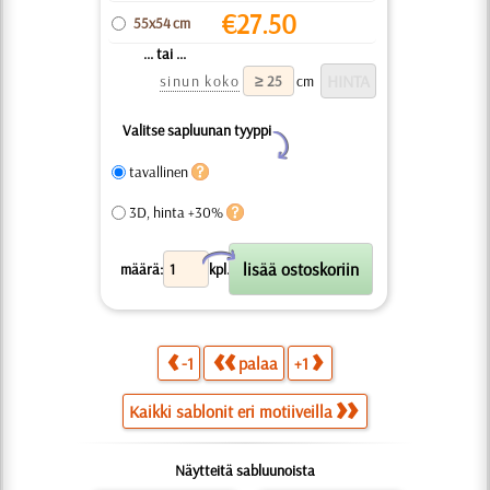
€
27.50
55x54 cm
... tai ...
sinun koko
cm
Valitse sapluunan tyyppi
Y
tavallinen
3D, hinta +30%
X
määrä:
kpl.
-1
palaa
+1
Kaikki sablonit eri motiiveilla
Näytteitä sabluunoista