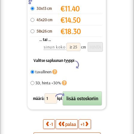
Z
€
11.40
30x13 cm
€
14.50
45x20 cm
€
18.30
58x26 cm
... tai ...
sinun koko
cm
Valitse sapluunan tyyppi
Y
tavallinen
3D, hinta +30%
X
määrä:
kpl.
-1
palaa
+1