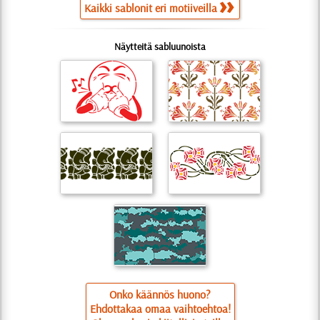
Kaikki sablonit eri motiiveilla
Näytteitä sabluunoista
Onko käännös huono?
Ehdottakaa omaa vaihtoehtoa!