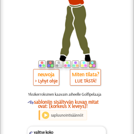
neuvoja
Miten tilata?
> Lyhyt ohje
LUE TÄSTÄ!
Yksikerroksinen kaavain aiheelle Golfipelaaja
O
sabloniin sisältyvän kuvan mitat
ovat: [korkeus X leveys]!
sapluunointisäännöt
valitse koko