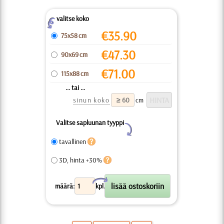
valitse koko
Z
€
35.90
75x58 cm
€
47.30
90x69 cm
€
71.00
115x88 cm
... tai ...
sinun koko
cm
Valitse sapluunan tyyppi
Y
tavallinen
3D, hinta +30%
X
määrä:
kpl.