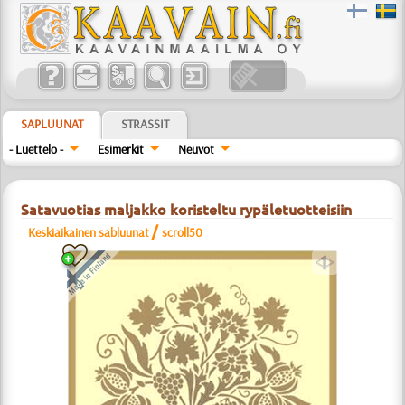
SAPLUUNAT
STRASSIT
- Luettelo -
Esimerkit
Neuvot
Satavuotias maljakko koristeltu rypäletuotteisiin
/
Keskiaikainen sabluunat
scroll50
a