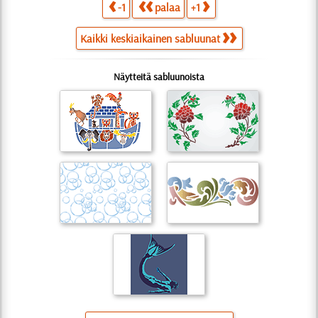
-1
palaa
+1
Kaikki keskiaikainen sabluunat
Näytteitä sabluunoista