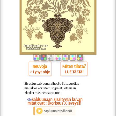
neuvoja
Miten tilata?
> Lyhyt ohje
LUE TÄSTÄ!
Sisustussabluuna aiheelle Satavuotias
maljakko koristeltu rypäletuotteisiin.
Yksikerroksinen sapluuna.
O
sabluunaan sisältyvän kuvan
mitat ovat : [korkeus X leveys]!
sapluunointisäännöt