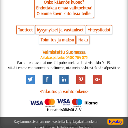
Onko käännös huono?
Ehdottakaa omaa vaihtoehtoa!
Olemme kovin kiitollisia teille.
Tuotteet
Kysymykset ja vastaukset
Yhteystiedot
Toimitus ja maksu
Haku
Valmistettu Suomessa
Asiakaspalvelu: 0400 764 075
Parhaiten tavoitat meidät puhelimella arkipäivisin klo 9 - 15.
Mikäli emme vastanneet puhelimeen, ota meihin yhteyttä sähköpostitse.
•Palautus ja vaihto oikeus•
Hinnat sisältävät ALV
Käytämme sivuillamme evästeitä käyttäjäkokemuksen
Hyväksy
© 2006-2025 Suunnittelu: Natali M.
Koodauksen: Aleks K.; Sisältöä: Konsta A.
parantamiseksi:
tietosuojaselosteesta.