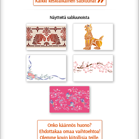
Kaikki keskiaikainen sabluunat
Näytteitä sabluunoista
Onko käännös huono?
Ehdottakaa omaa vaihtoehtoa!
Olemme kovin kiitollisia teille.