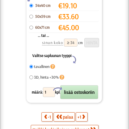
€
19.10
34x40 cm
€
33.60
50x59 cm
€
45.00
60x71 cm
... tai ...
sinun koko
cm
Valitse sapluunan tyyppi
Y
tavallinen
3D, hinta +30%
X
määrä:
kpl.
-1
palaa
+1