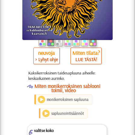
neuvoja
Miten tilata?
> Lyhyt ohje
LUE TÄSTÄ!
Kaksikerroksinen taidesapluuna aiheelle:
keskiaikainen aurinko.
O
Miten monikerroksinen sablooni
toimii, video
monikerroksinen sapluuna
sapluunointisäännöt
valitse koko
Z