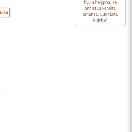
hyvin helppoa, se
onnistuu keneltä
Haku
tahansa. Lue tästä
ohjeita!