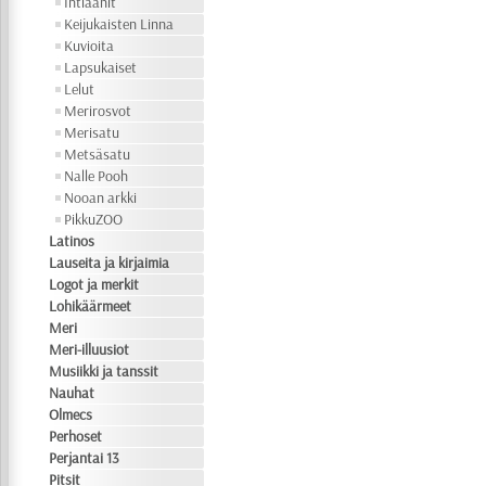
Intiaanit
Keijukaisten Linna
Kuvioita
Lapsukaiset
Lelut
Merirosvot
Merisatu
Metsäsatu
Nalle Pooh
Nooan arkki
PikkuZOO
Latinos
Lauseita ja kirjaimia
Logot ja merkit
Lohikäärmeet
Meri
Meri-illuusiot
Musiikki ja tanssit
Nauhat
Olmecs
Perhoset
Perjantai 13
Pitsit