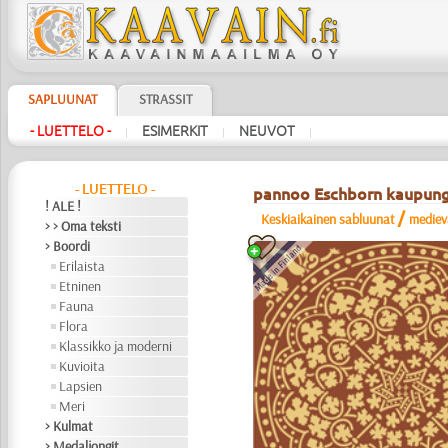
SAPLUUNAT
STRASSIT
- LUETTELO -
ESIMERKIT
NEUVOT
|
|
|
- LUETTELO -
pannoo Eschborn kaupung
! ALE !
/
Keskiaikainen sabluunat
mediev
> > Oma teksti
> Boordi
Erilaista
Etninen
Fauna
Flora
Klassikko ja moderni
Kuvioita
Lapsien
Meri
> Kulmat
> Medaljongit