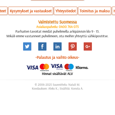
teet
Kysymykset ja vastaukset
Yhteystiedot
Toimitus ja maksu
Valmistettu Suomessa
Asiakaspalvelu: 0400 764 075
Parhaiten tavoitat meidät puhelimella arkipäivisin klo 9 - 15.
Mikäli emme vastanneet puhelimeen, ota meihin yhteyttä sähköpostitse.
•Palautus ja vaihto oikeus•
Hinnat sisältävät ALV
© 2006-2025 Suunnittelu: Natali M.
Koodauksen: Aleks K.; Sisältöä: Konsta A.