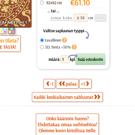
€
61.10
92x92 cm
... tai ...
sinun koko
cm
Valitse sapluunan tyyppi
Y
n tilata?
tavallinen
E TÄSTÄ!
3D, hinta +30%
X
määrä:
kpl.
-1
palaa
+1
Kaikki keskiaikainen sabluunat
Onko käännös huono?
Ehdottakaa omaa vaihtoehtoa!
Olemme kovin kiitollisia teille.