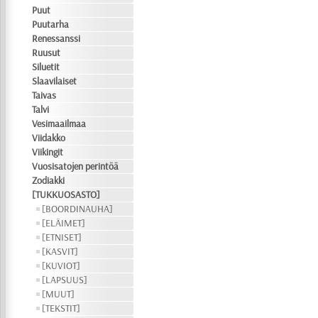
Puut
Puutarha
Renessanssi
Ruusut
Siluetit
Slaavilaiset
Taivas
Talvi
Vesimaailmaa
Viidakko
Viikingit
Vuosisatojen perintöä
Zodiakki
[TUKKUOSASTO]
[BOORDINAUHA]
[ELÄIMET]
[ETNISET]
[KASVIT]
[KUVIOT]
[LAPSUUS]
[MUUT]
[TEKSTIT]