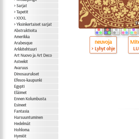
> Sarjat
> Tapetit
> XXXL
> Yksinkertaiset sarjat
Abstraktioita
Amerikka
neuvoja
Mite
Arabesque
> Lyhyt ohje
LU
Arkkitehtuuri
Art Nuovo ja Art Deco
Asteekit
Avaruus
Dinosaurukset
Efesos-kaupunki
Egypti
Eläimet
Ennen Kolumbusta
Esineet
Fantasia
Harsuuntuminen
Hedelmät
Hohloma
Hymiöt