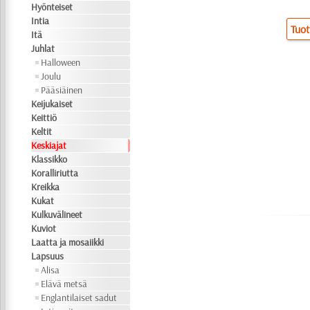
Hyönteiset
Intia
Tuot
Itä
Juhlat
Halloween
Joulu
Pääsiäinen
Keijukaiset
Keittiö
Keltit
Keskiajat
Klassikko
Koralliriutta
Kreikka
Kukat
Kulkuvälineet
Kuviot
Laatta ja mosaiikki
Lapsuus
Alisa
Elävä metsä
Englantilaiset sadut