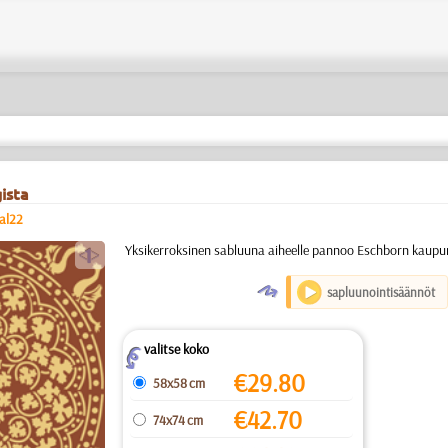
ista
al22
a
Yksikerroksinen sabluuna aiheelle pannoo Eschborn kaupu
O
sapluunointisäännöt
valitse koko
Z
€
29.80
58x58 cm
€
42.70
74x74 cm