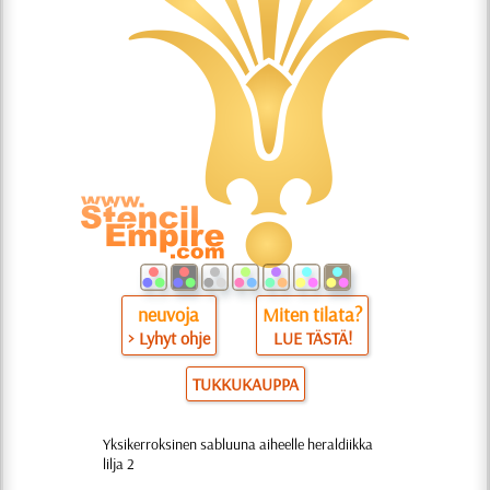
neuvoja
Miten tilata?
> Lyhyt ohje
LUE TÄSTÄ!
TUKKUKAUPPA
Yksikerroksinen sabluuna aiheelle heraldiikka
lilja 2