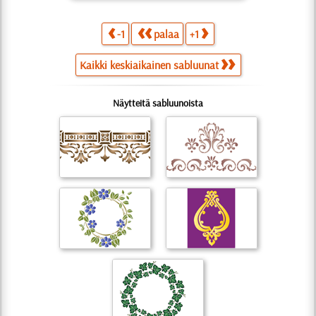
-1
palaa
+1
Kaikki keskiaikainen sabluunat
Näytteitä sabluunoista