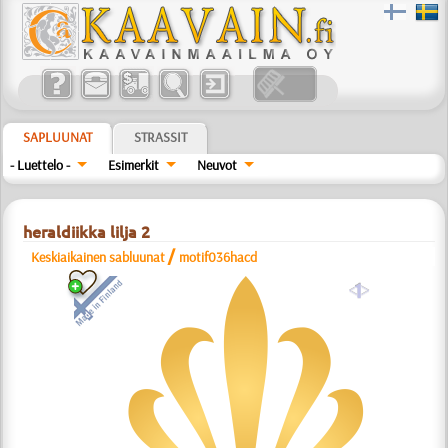
SAPLUUNAT
STRASSIT
- Luettelo -
Esimerkit
Neuvot
heraldiikka lilja 2
/
Keskiaikainen sabluunat
motif036hacd
a