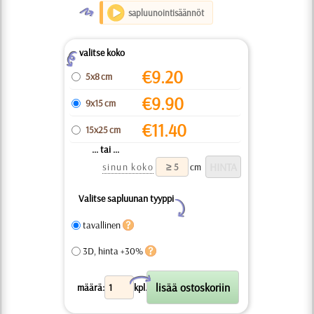
O
sapluunointisäännöt
valitse koko
Z
€
9.20
5x8 cm
€
9.90
9x15 cm
€
11.40
15x25 cm
... tai ...
sinun koko
cm
Valitse sapluunan tyyppi
Y
tavallinen
3D, hinta +30%
X
määrä:
kpl.