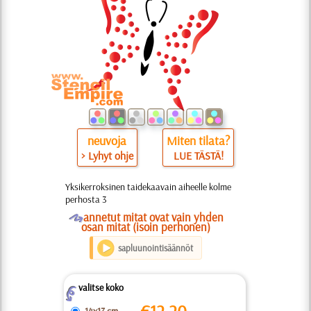
neuvoja
Miten tilata?
> Lyhyt ohje
LUE TÄSTÄ!
Yksikerroksinen taidekaavain aiheelle kolme
perhosta 3
O
annetut mitat ovat vain yhden
osan mitat (isoin perhonen)
sapluunointisäännöt
valitse koko
Z