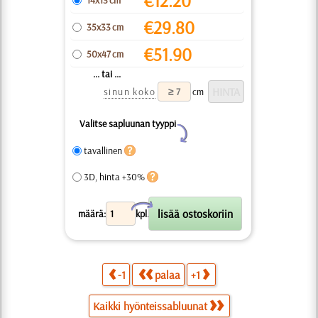
€
12.20
14x13 cm
€
29.80
35x33 cm
€
51.90
50x47 cm
... tai ...
sinun koko
cm
Valitse sapluunan tyyppi
Y
tavallinen
3D, hinta +30%
X
määrä:
kpl.
-1
palaa
+1
Kaikki hyönteissabluunat