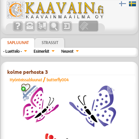
SAPLUUNAT
STRASSIT
- Luettelo -
Esimerkit
Neuvot
kolme perhosta 3
/
Hyönteissabluunat
butterfly004
a