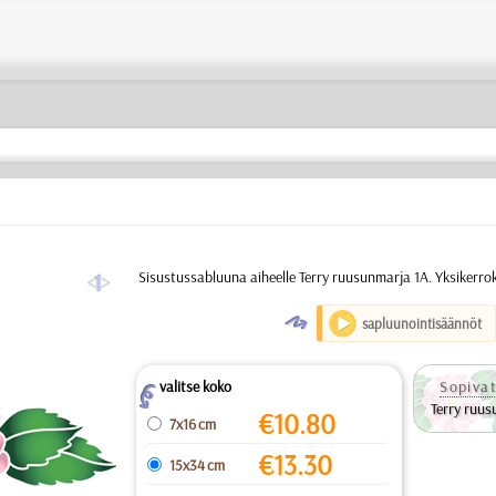
a
Sisustussabluuna aiheelle Terry ruusunmarja 1A. Yksikerro
O
sapluunointisäännöt
valitse koko
Sopivat
Z
Terry ruus
€
10.80
7x16 cm
€
13.30
15x34 cm