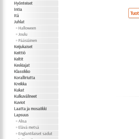
Hyönteiset
Intia
Tuot
Itä
Juhlat
Halloween
Joulu
Pääsiäinen
Keijukaiset
Keittiö
Keltit
Keskiajat
Klassikko
Koralliriutta
Kreikka
Kukat
Kulkuvälineet
Kuviot
Laatta ja mosaiikki
Lapsuus
Alisa
Elävä metsä
Englantilaiset sadut