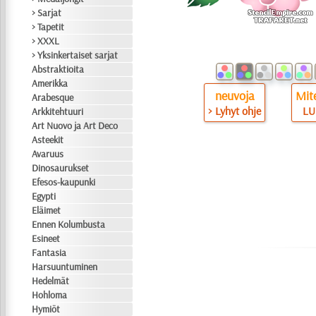
> Sarjat
> Tapetit
> XXXL
> Yksinkertaiset sarjat
Abstraktioita
Amerikka
neuvoja
Mite
Arabesque
> Lyhyt ohje
LU
Arkkitehtuuri
Art Nuovo ja Art Deco
Asteekit
Avaruus
Dinosaurukset
Efesos-kaupunki
Egypti
Eläimet
Ennen Kolumbusta
Esineet
Fantasia
Harsuuntuminen
Hedelmät
Hohloma
Hymiöt