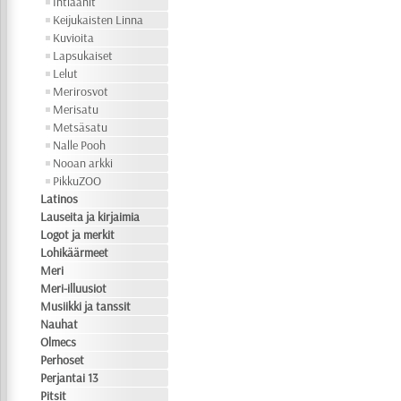
Intiaanit
Keijukaisten Linna
Kuvioita
Lapsukaiset
Lelut
Merirosvot
Merisatu
Metsäsatu
Nalle Pooh
Nooan arkki
PikkuZOO
Latinos
Lauseita ja kirjaimia
Logot ja merkit
Lohikäärmeet
Meri
Meri-illuusiot
Musiikki ja tanssit
Nauhat
Olmecs
Perhoset
Perjantai 13
Pitsit