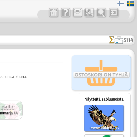
5114
OSTOSKORI ON TYHJÄ
ksinen sapluuna.
Näytteitä sabluunoista
 mallit:
unmarja 1A