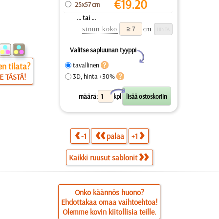
€
19.20
25x57 cm
... tai ...
sinun koko
cm
Valitse sapluunan tyyppi
Y
n tilata?
tavallinen
E TÄSTÄ!
3D, hinta +30%
X
määrä:
kpl.
-1
palaa
+1
Kaikki ruusut sablonit
Onko käännös huono?
Ehdottakaa omaa vaihtoehtoa!
Olemme kovin kiitollisia teille.