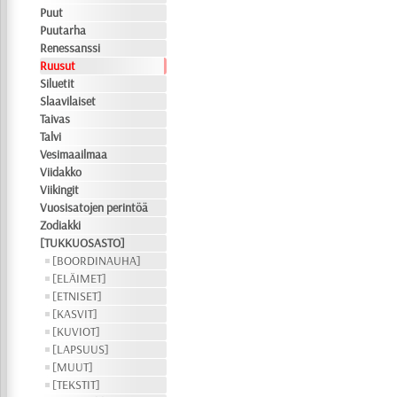
Puut
Puutarha
Renessanssi
Ruusut
Siluetit
Slaavilaiset
Taivas
Talvi
Vesimaailmaa
Viidakko
Viikingit
Vuosisatojen perintöä
Zodiakki
[TUKKUOSASTO]
[BOORDINAUHA]
[ELÄIMET]
[ETNISET]
[KASVIT]
[KUVIOT]
[LAPSUUS]
[MUUT]
[TEKSTIT]