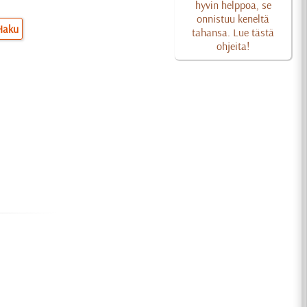
hyvin helppoa, se
onnistuu keneltä
Haku
tahansa. Lue tästä
ohjeita!