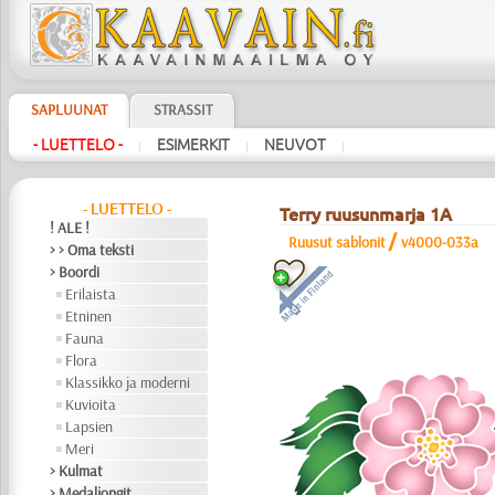
SAPLUUNAT
STRASSIT
- LUETTELO -
ESIMERKIT
NEUVOT
|
|
|
- LUETTELO -
Terry ruusunmarja 1A
! ALE !
/
Ruusut sablonit
v4000-033a
> > Oma teksti
> Boordi
Erilaista
Etninen
Fauna
Flora
Klassikko ja moderni
Kuvioita
Lapsien
Meri
> Kulmat
> Medaljongit