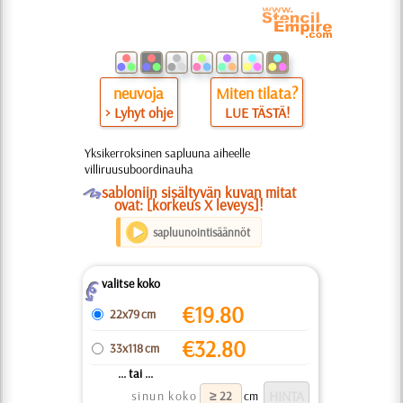
neuvoja
Miten tilata?
> Lyhyt ohje
LUE TÄSTÄ!
Yksikerroksinen sapluuna aiheelle
villiruusuboordinauha
O
sabloniin sisältyvän kuvan mitat
ovat: [korkeus X leveys]!
sapluunointisäännöt
valitse koko
Z
€
19.80
22x79 cm
€
32.80
33x118 cm
... tai ...
sinun koko
cm