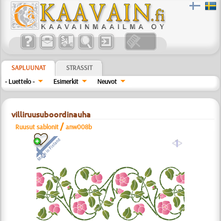
SAPLUUNAT
STRASSIT
- Luettelo -
Esimerkit
Neuvot
villiruusuboordinauha
/
Ruusut sablonit
anw008b
a