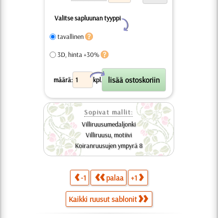
Valitse sapluunan tyyppi
Y
tavallinen
3D, hinta +30%
X
määrä:
kpl.
Sopivat mallit:
Villiruusumedaljonki
Villiruusu, motiivi
Koiranruusujen ympyrä 8
-1
palaa
+1
Kaikki ruusut sablonit