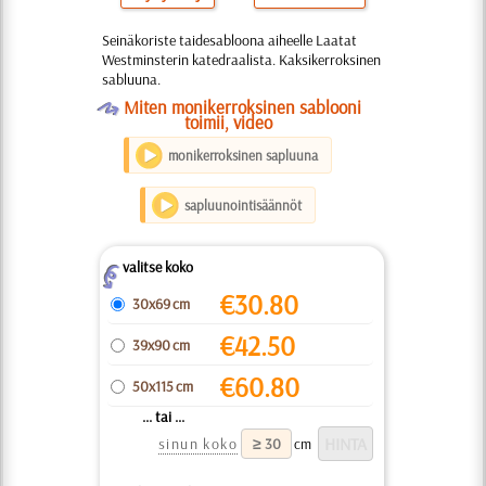
Seinäkoriste taidesabloona aiheelle Laatat
Westminsterin katedraalista. Kaksikerroksinen
sabluuna.
O
Miten monikerroksinen sablooni
toimii, video
monikerroksinen sapluuna
sapluunointisäännöt
valitse koko
Z
€
30.80
30x69 cm
€
42.50
39x90 cm
€
60.80
50x115 cm
... tai ...
sinun koko
cm