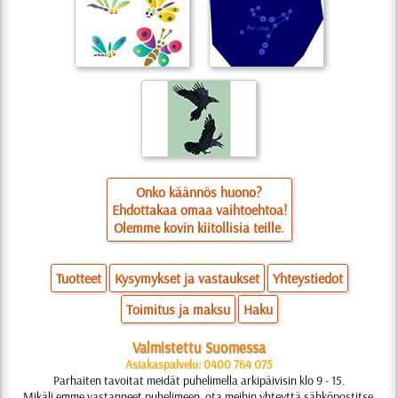
Onko käännös huono?
Ehdottakaa omaa vaihtoehtoa!
Olemme kovin kiitollisia teille.
Tuotteet
Kysymykset ja vastaukset
Yhteystiedot
Toimitus ja maksu
Haku
Valmistettu Suomessa
Asiakaspalvelu: 0400 764 075
Parhaiten tavoitat meidät puhelimella arkipäivisin klo 9 - 15.
Mikäli emme vastanneet puhelimeen, ota meihin yhteyttä sähköpostitse.