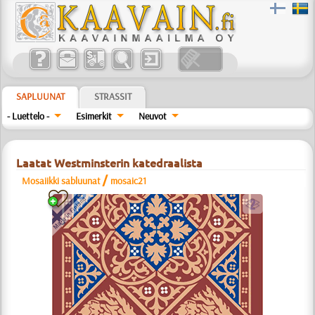
SAPLUUNAT
STRASSIT
- Luettelo -
Esimerkit
Neuvot
Laatat Westminsterin katedraalista
/
Mosaiikki sabluunat
mosaic21
b