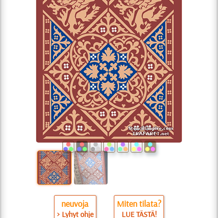
neuvoja
Miten tilata?
> Lyhyt ohje
LUE TÄSTÄ!