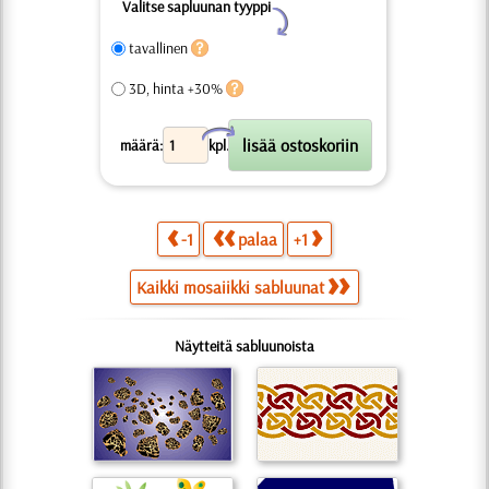
Valitse sapluunan tyyppi
Y
tavallinen
3D, hinta +30%
X
määrä:
kpl.
-1
palaa
+1
Kaikki mosaiikki sabluunat
Näytteitä sabluunoista