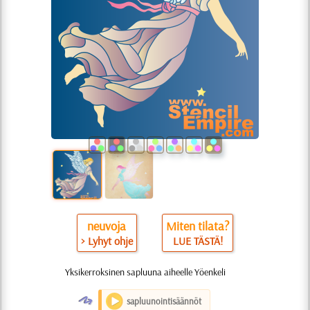
neuvoja
Miten tilata?
> Lyhyt ohje
LUE TÄSTÄ!
Yksikerroksinen sapluuna aiheelle Yöenkeli
O
sapluunointisäännöt