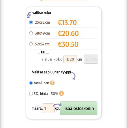
valitse koko
Z
€
13.70
25x32 cm
€
20.60
38x49 cm
€
30.50
52x67 cm
... tai ...
sinun koko
cm
Valitse sapluunan tyyppi
Y
tavallinen
3D, hinta +30%
X
määrä:
kpl.