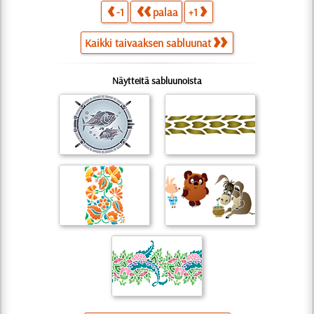
-1
palaa
+1
Kaikki taivaaksen sabluunat
Näytteitä sabluunoista