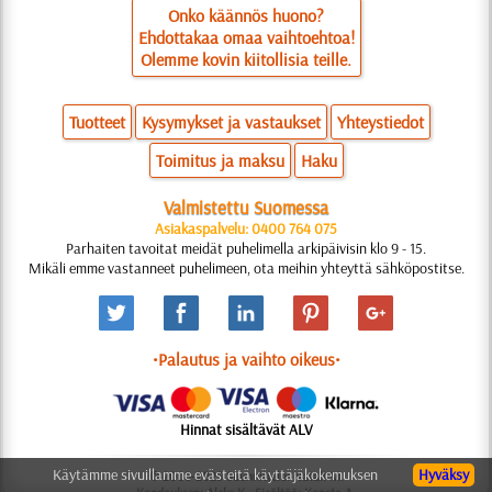
Onko käännös huono?
Ehdottakaa omaa vaihtoehtoa!
Olemme kovin kiitollisia teille.
Tuotteet
Kysymykset ja vastaukset
Yhteystiedot
Toimitus ja maksu
Haku
Valmistettu Suomessa
Asiakaspalvelu: 0400 764 075
Parhaiten tavoitat meidät puhelimella arkipäivisin klo 9 - 15.
Mikäli emme vastanneet puhelimeen, ota meihin yhteyttä sähköpostitse.
•Palautus ja vaihto oikeus•
Hinnat sisältävät ALV
Käytämme sivuillamme evästeitä käyttäjäkokemuksen
Hyväksy
© 2006-2025 Suunnittelu: Natali M.